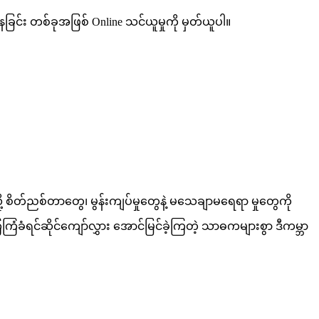
ြင်း တစ်ခုအဖြစ် Online သင်ယူမှုကို မှတ်ယူပါ။
 စိတ်ညစ်တာတွေ၊ မွန်းကျပ်မှုတွေနဲ့ မသေချာမရေရာ မှုတွေကို
င်ဆိုင်ကျော်လွှား အောင်မြင်ခဲ့ကြတဲ့ သာဓကများစွာ ဒီကမ္ဘာ