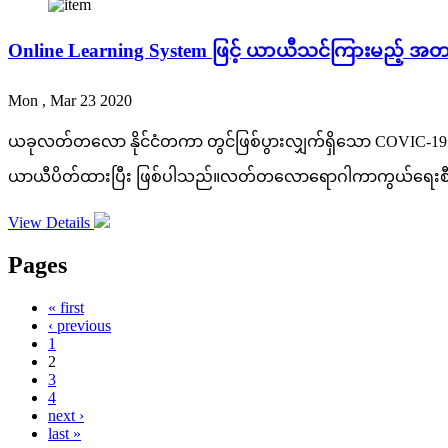
Online Learning System ဖြင့် ယာယီသင်ကြားမည့် အ
Mon , Mar 23 2020
ယခုလတ်တလော နိုင်ငံတကာ တွင်ဖြစ်ပွားလျှက်ရှိသော COVIC-19 
ယာယီပိတ်ထားပြီး ဖြစ်ပါသည်။လတ်တလောရောဂါကာကွယ်ရေးစီ
View Details
Pages
« first
‹ previous
1
2
3
4
next ›
last »