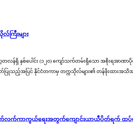
ုလ်ကြီးများ
့တလန်ရှိ နှစ်ပေါင်း (၁၂၀) ကျော်သက်တမ်းရှိသော အစိုးရအာဏာပိုင် အ
မှတ်ပြုသည့်အပြင် နိုင်ငံတကာမှ တက္ကသိုလ်များ၏ တန်ဖိုးထားအသ
ဆက်လက်ကာကွယ်ရေးအတွက်ကျောင်းယာယီပိတ်ရက် ထပ်မံ တို