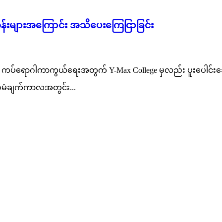
တန်းများအကြောင်း အသိပေးကြေငြာခြင်း
ကပ်ရောဂါကာကွယ်ရေးအတွက် Y-Max College မှလည်း ပူးပေါင်းဆောင
မံချက်ကာလအတွင်း...