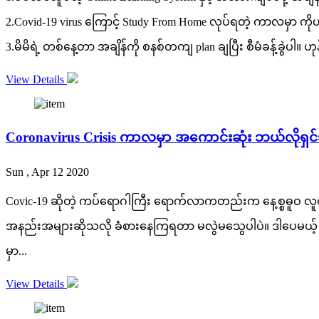
2.Covid-19 virus ကြောင့် Study From Home လုပ်ရတဲ့ ကာလမှာ က
3.မိမိရဲ့ တစ်နေ့တာ အချိန်ကို စနစ်တကျ plan ချပြီး စီမံခန့်ခွဲပါ။
View Details
Coronavirus Crisis ကာလမှာ အကောင်းဆုံး ဘယ်လိုရှင
Sun , Apr 12 2020
Covic-19 ဆိုတဲ့ ကပ်ရောဂါကြီး ရောက်လာကတည်းက နေ့စ္စဓူဝ လူတို
အနည်းအများဆိုသလို ခံစားနေကြရတာ မလွဲမသွေပါပဲ။ ဒါပေမယ့် လ
မှာ...
View Details