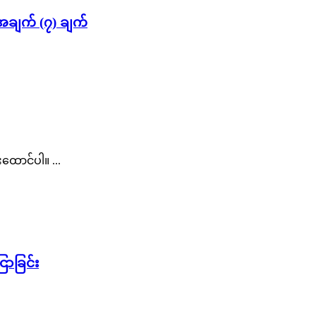
 အချက် (၇) ချက်
ထောင်ပါ။ ...
ာခြင်း