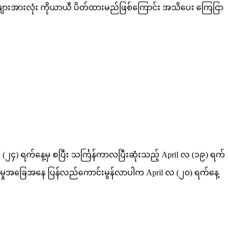
ွဲများအားလုံး ကိုယာယီ ပိတ်ထားမည်ဖြစ်ကြောင်း အသိပေး ကြေငြာ
 (၂၄) ရက်နေ့မှ စပြီး သင်္ကြန်ကာလပြီးဆုံးသည့် April လ (၁၉) ရက်
်မှုအခြေအနေ ပြန်လည်ကောင်းမွန်လာပါက April လ (၂၀) ရက်နေ့