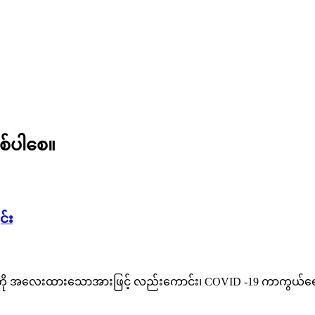
စ်ပါစေ။
င်း
းကို အလေးထားသောအားဖြင့် လည်းကောင်း၊ COVID -19 ကာကွယ်ရေ