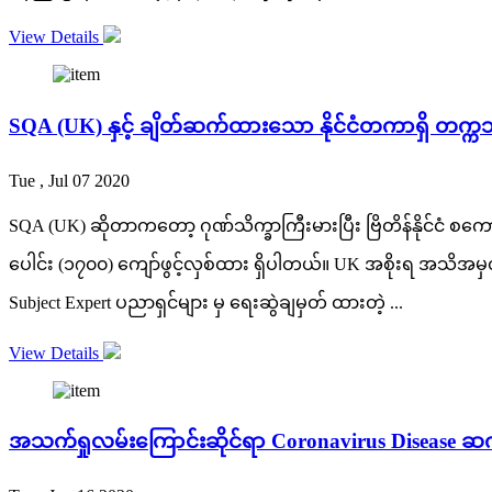
View Details
SQA (UK) နှင့် ချိတ်ဆက်ထားသော နိုင်ငံတကာရှိ တက္ကသိ
Tue , Jul 07 2020
SQA (UK) ဆိုတာကတော့ ဂုဏ်သိက္ခာကြီးမားပြီး ဗြိတိန်နိုင်ငံ စကော
ပေါင်း (၁၇၀၀) ကျော်ဖွင့်လှစ်ထား ရှိပါတယ်။ UK အစိုးရ အသိအ
Subject Expert ပညာရှင်များ မှ ရေးဆွဲချမှတ် ထားတဲ့ ...
View Details
အသက်ရှုလမ်းကြောင်းဆိုင်ရာ Coronavirus Disease 