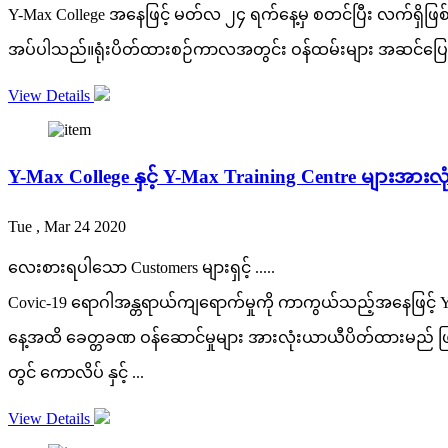
Y-Max College အနေဖြင့် မတ်လ ၂၄ ရက်နေ့မှ စတင်ပြီး လက်ရှိဖ
အပ်ပါသည်။ရုံးပိတ်ထားစဉ်ကာလအတွင်း ဝန်ထမ်းများ အဆင်ပြေ
View Details
Y-Max College နှင့် Y-Max Training Centre များအာ
Tue , Mar 24 2020
လေးစားရပါသော Customers များရှင့် .....
Covic-19 ရောဂါအန္တရာယ်ကျရောက်မှုကို ကာကွယ်သည့်အနေဖြင့် Y-Max
နေ့အထိ ခေတ္တခဏ ဝန်ဆောင်မှုများ အားလုံးယာယီပိတ်ထားမည် ဖ
တွင် ကောလိပ် နှင့် ...
View Details