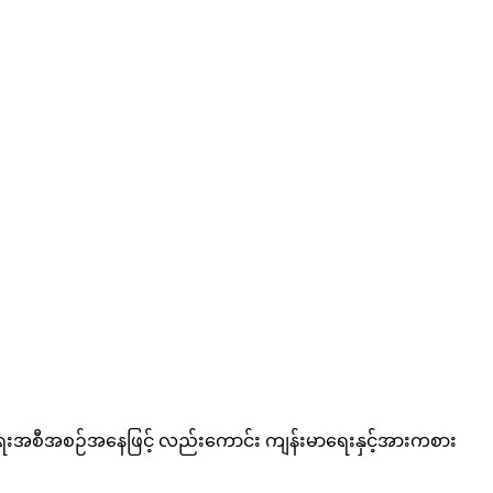
းအစီအစဉ်အနေဖြင့် လည်းကောင်း ကျန်းမာရေးနှင့်အားကစား