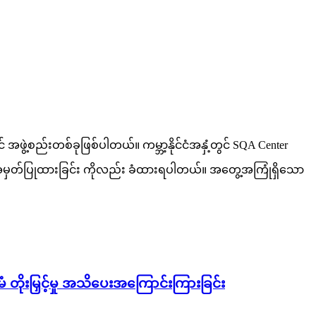
ဖွဲ့စည်းတစ်ခုဖြစ်ပါတယ်။ ကမ္ဘာ့နိုင်ငံအနှံ့တွင် SQA Center
ိအမှတ်ပြုထားခြင်း ကိုလည်း ခံထားရပါတယ်။ အတွေ့အကြုံရှိသော
းမြှင့်မှု အသိပေးအကြောင်းကြားခြင်း