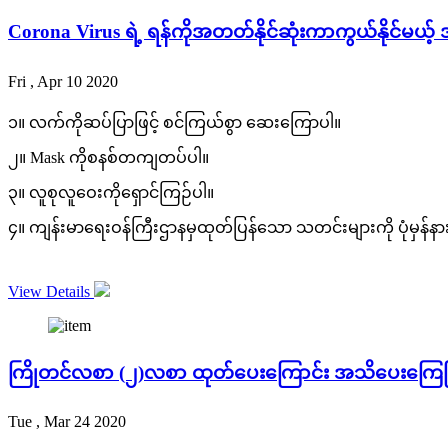
Corona Virus ရဲ့ ရန်ကိုအတတ်နိုင်ဆုံးကာကွယ်နိုင်မယ့်
Fri , Apr 10 2020
၁။ လက်ကိုဆပ်ပြာဖြင့် စင်ကြယ်စွာ ဆေးကြောပါ။
၂။ Mask ကိုစနစ်တကျတပ်ပါ။
၃။ လူစုလူဝေးကိုရှောင်ကြဉ်ပါ။
၄။ ကျန်းမာရေးဝန်ကြီးဌာနမှထုတ်ပြန်သော သတင်းများကို ပုံမှန်နား
View Details
ကြိုတင်လစာ (၂)လစာ ထုတ်ပေးကြောင်း အသိပေးကြေငြ
Tue , Mar 24 2020