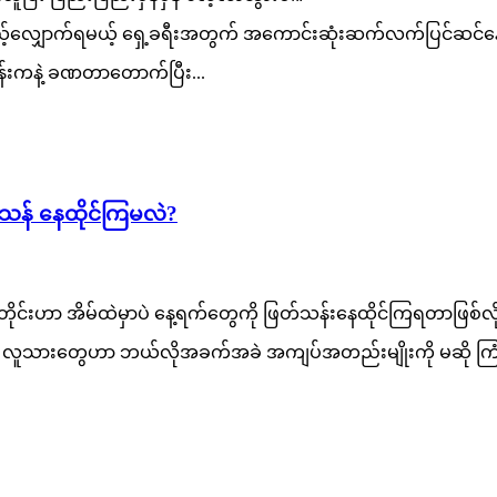
ိုယ့်လျှောက်ရမယ့် ရှေ့ခရီးအတွက် အကောင်းဆုံးဆက်လက်ပြင်ဆင်နေခ
 ဟုန်းကနဲ့ ခဏတာတောက်ပြီး...
်သန် နေထိုင်ကြမလဲ?
င်းဟာ အိမ်ထဲမှာပဲ နေ့ရက်တွေကို ဖြတ်သန်းနေထိုင်ကြရတာဖြစ်လို့
ူသားတွေဟာ ဘယ်လိုအခက်အခဲ အကျပ်အတည်းမျိုးကို မဆို ကြံကြံခံရ