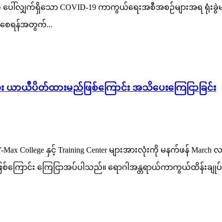
ြစ် ပေါ်လျှက်ရှိသော COVID-19 ကာကွယ်ရေးအစီအစဉ်များအရ ရုံးခ
စေရန်အတွက်...
းလုံး ယာယီပိတ်ထားမည်ဖြစ်ကြောင်း အသိပေးကြေငြာခြင်း
 College နှင့် Training Center များအားလုံးကို မနက်ဖန် March လ
ြစ်ကြောင်း ကြေငြာအပ်ပါသည်။ ရောဂါအန္တရာယ်ကာကွယ်ထိန်းချုပ