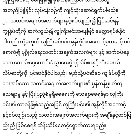
အတည်ပြုခြင်း လုပ်ငန်းစဉ်ကို ကျင့်သုံးဆောင်ရွက်ပါမည်။
၂. သတင်းအချက်အလက်များနှင့်စပ်လျည်း၍ ပြင်ဆင်ရန်
ကျွန်ုပ်တို့ကို ဆက်သွယ်၍ လူကြီးမင်းအနေဖြင့် မေတ္တာရပ်ခံနိုင်
ပါသည်၊ သို့မဟုတ် လူကြီးမင်း၏ အွန်လိုင်းအကောင့်မှတဆင့် ဝင်
ရောက်၍ ပုဂ္ဂိုလ်ရေးသတင်းအချက်အလက်များ နှင့် ဆက်စပ်နေ
သော ဘေလ်/ငွေတောင်းခံလွှာပေးပို့ရန်လိပ်စာနှင့် အီးမေးလ်
လိပ်စာတို့ကို ပြင်ဆင်နိုင်ပါသည်။ မည်သို့ပင်ဆိုစေ ကျွန်ုပ်တို့ကို
ပေးအပ်သော သတင်းအချက်အလက်များ၏ မှန်ကန်မှု၊ တိကျ
သေချာမှု နှင့် ပြီးပြည့်စုံမှုရှိစေရေးကို သေချာစေရန်မှာ လူကြီး
မင်း၏ တာဝန်ဖြစ်သည့်အပြင် လူကြီးမင်း၏ အွန်လိုင်အကောင့်
နှင့်စပ်လျဉ်းသည့် သတင်းအချက်အလက်များကို အချိန်နှင့်တစ်ပြ
ည်းညီ ဖြစ်စေရန် ထိန်းသိမ်းစောင့်ရှောက်ထားရမည်။