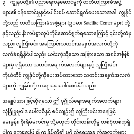
၃. ကျွန်ုပ်တို့၏ ပညာရေးဝန်ဆောင်မှုကို တတိယကြားခံအဖွဲ့
များ၏ ဝန်ဆောင်မှုနှင့်ပေါင်းစပ် ဆောင်ရွက်ပေးသောအခါ၊ ကျွန်ုပ်
တို့သည် တတိယကြားခံအဖွဲ့များ (ဥပမာ၊ Satellite Center များ) တို့
နှင့်လည်း နီးကပ်စွာလုပ်ကိုင်ဆောင်ရွက်ရသောကြောင့် ၎င်းတို့ထံမှ
လည်း လူကြီးမင်း အကြောင်းသတင်းအချက်အလက်တို့ကို
လက်ခံရရှိနိုင်ပါသည်။ ယင်းကဲ့သို့သော အခြားသော အရင်အမြစ်
များမှ ရရှိသော သတင်းအချက်အလက်များနှင့် လူကြီးမင်း
ကိုယ်တိုင် ကျွန်ုပ်တို့ကိုပေးအပ်ထားသော သတင်းအချက်အလက်
များကို ကျွန်ုပ်တို့က ရောနှောပေါင်းစပ်နိုင်သည်။
အချုပ်အားဖြင့်ဆိုရသော် ဤ ပုဂ္ဂိုလ်ရေးအချက်အလက်များ
လုံခြုံမှုမူဝါဒ ပေါ်လစီနှင့် စပ်လျဉ်း၍ လူကြီးမင်းအနေဖြင့်
မေးခွန်း၊ စိုးရိမ်မကင်းမှု သို့မဟုတ် တိုင်းတန်းလိုမှု တစ်စုံတစ်ရာရှိ
ပါက ကျေးဇူးပြု၍ ကျွန်ုပ်တို့၏ ပုဂ္ဂိုလ်ရေးအချက်အလက်များ