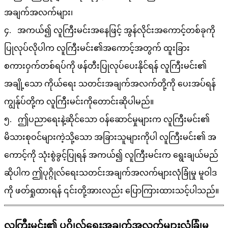
အချက်အလက်များ၊
၄. အကယ်၍ လူကြီးမင်းအနေဖြင့် အွန်လိုင်းအကောင့်တစ်ခုကို
ပြုလုပ်လိုပါက လူကြီးမင်း၏အကောင့်အတွက် ထူးခြား
စကားဝှက်တစ်ရပ်ကို ဖန်တီးပြုလုပ်ပေးနိုင်ရန် လူကြီးမင်း၏
အချို့သော ကိုယ်ရေး သတင်းအချက်အလက်တို့ကို ပေးအပ်ရန်
ကျွန်ုပ်တို့က လူကြီးမင်းကိုတောင်းဆိုပါမည်။
၅. ဤပညာရေးနဲ့ဆိုင်သော ဝန်ဆောင်မှုများက လူကြီးမင်း၏
မိသားစုဝင်များကဲ့သို့သော အခြားသူများကိုပါ လူကြီးမင်း၏ အ
ကောင့်ကို သုံးစွဲခွင့်ပြုရန် အကယ်၍ လူကြီးမင်းက ရွေးချယ်မည်
ဆိုပါက ဤပုဂ္ဂိုလ်ရေးသတင်းအချက်အလက်များလုံခြုံမှု မူဝါဒ
ကို ဖတ်ရှုထားရန် ၎င်းတို့အားလည်း ပြောကြားထားသင့်ပါသည်။
လူကြီးမင်း၏ ပုဂ္ဂိုလ်ရေးအချက်အလက်များလုံခြုံမှု