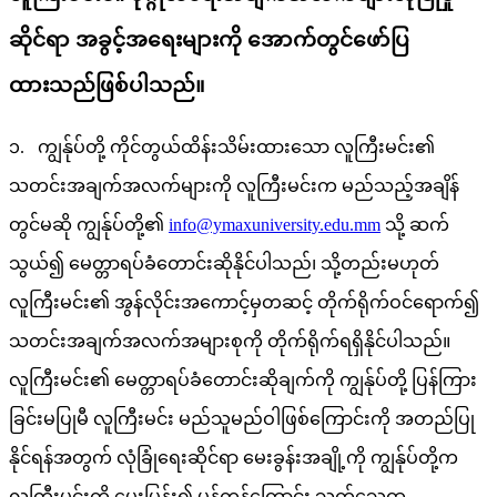
ဆိုင်ရာ အခွင့်အရေးများကို အောက်တွင်ဖော်ပြ
ထားသည်ဖြစ်ပါသည်။
၁. ကျွန်ုပ်တို့ ကိုင်တွယ်ထိန်းသိမ်းထားသော လူကြီးမင်း၏
သတင်းအချက်အလက်များကို လူကြီးမင်းက မည်သည့်အချိန်
တွင်မဆို ကျွန်ုပ်တို့၏
info@ymaxuniversity.edu.mm
သို့ ဆက်
သွယ်၍ မေတ္တာရပ်ခံတောင်းဆိုနိုင်ပါသည်၊ သို့တည်းမဟုတ်
လူကြီးမင်း၏ အွန်လိုင်းအကောင့်မှတဆင့် တိုက်ရိုက်ဝင်ရောက်၍
သတင်းအချက်အလက်အများစုကို တိုက်ရိုက်ရရှိနိုင်ပါသည်။
လူကြီးမင်း၏ မေတ္တာရပ်ခံတောင်းဆိုချက်ကို ကျွန်ုပ်တို့ ပြန်ကြား
ခြင်းမပြုမီ လူကြီးမင်း မည်သူမည်ဝါဖြစ်ကြောင်းကို အတည်ပြု
နိုင်ရန်အတွက် လုံခြုံရေးဆိုင်ရာ မေးခွန်းအချို့ကို ကျွန်ုပ်တို့က
လူကြီးမင်းကို မေးမြန်း၍ မှန်ကန်ကြောင်း သက်သေထူ