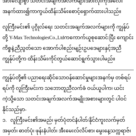
အားလျော်စွာ သတင်းအချက်အလက်များအားလုံးကိုအလေး
အနက်ထား၍ကာကွယ်ထိန်းသိမ်းစောင့်ရှောက်ထားပါသည်။
လူကြီးမင်း၏ ပုဂ္ဂိုလ်ရေး သတင်းအချက်အလက်များကို ကျွန်ုပ်
တို့ Y-Max TechnologiesCo.,Ltdကကောက်ယူစုဆောင်:ပြီး ကျောင်း
ကိစ္စနဲ့ညီညွတ်သော အောက်ပါစည်းမျဉ်းဥပဒေများနှင့်အညီ
ကျွန်ုပ်တို့က ထိန်းသိမ်းကိုင်တွယ်ဆောင်ရွက်သွားပါမည်။
ကျွန်ုပ်တို့၏ ပညာရေးဆိုင်သောဝန်ဆောင်မှုများအနက်မှ တစ်ရပ်
ရပ်ကို လူကြီးမင်းက သဘောတူညီလက်ခံ ဝယ်ယူပါက၊ ယင်း
ကဲ့သို့သော သတင်းအချက်အလက်အမျိုးအစားများတွင် ပါဝင်
နိုင်သည်မှာ-
၁. လူကြီးမင်း၏အမည်၊ မှတ်ပုံတင်နံပါတ်/နိုင်ငံကူးလက်မှတ်
အမှတ်၊ ဓာတ်ပုံ၊ ဖုန်းနံပါတ်၊ အီးမေးလ်လိပ်စာ၊ မွေးနေ့သက္ကရာဇ်၊