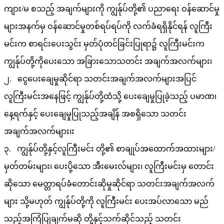
ကျား/မ စသည့် အချက်များကို ကျွန်ုပ်တို့၏ ပညာရေး ဝန်ဆောင်မှု
များအနက်မှ ဝန်ဆောင်မှုတစ်ရပ်ရပ်ကို လက်ခံရရှိနိုင်ရန် လူကြီး
မင်းက စာရင်းပေးသွင်း မှတ်ပုံတင်ခြင်းပြုရာ၌ လူကြီးမင်းက
ကျွန်ုပ်တို့ကိုပေးသော အခြားသောသတင်း အချက်အလက်များ၊
၂. ငွေပေးချေမှုဆိုင်ရာ သတင်းအချက်အလက်များအပြင်
လူကြီးမင်းအနေဖြင့် ကျွန်ုပ်တို့ထံသို့ ပေးချေမှုပြုခဲ့သည့် ပမာဏ၊
နေ့ရက်နှင့် ပေးချေမှုပြုသည့်အချိန် အစရှိသော သတင်း
အချက်အလက်များ၊း
၃. ကျွန်ုပ်တို့နှင့်လူကြီးမင်း တို့၏ စာချုပ်အထောက်အထားများ/
မှတ်တမ်းများ၊ ပေးပို့သော အီးမေးလ်များ၊ လူကြီးမင်းမှ တောင်း
ဆိုသော မေတ္တာရပ်ခံတောင်းဆိုမှုဆိုင်ရာ သတင်းအချက်အလက်
များ သို့မဟုတ် ကျွန်ုပ်တို့ကို လူကြီးမင်း ပေးအပ်လာသော မည်
သည့်အကြံပြုချက်မဆို တို့နှင့်သက်ဆိုင်သည့် သတင်း