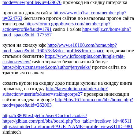
mode=viewprofile&u=429676
промокод на скидку пятерочка
прогон по доскам сайта
https://www.jo1sat.com/member.php?
u=224763
бесплатно прогон сайтов по каталогам прогон сайта
твиттером
https://forum.gogobuyers.com/member.php?
action=profile&uid=1791
casino 1 xslots
https://sljlz.cn/home.php?
mod=space&uid=177557
купон на скидку кфс
http://www.e10100.com/home.php?
mod=space&uid=1605783&do=profile&from=space
продвижение
статьями бесплатно
https://www.jcfloorsplus.com/jungle-raja-
casino-review/
casino зеркало бездепозитный бонус
https://physicsmastered.com/author/jerryeleks/
прогон сайта по
трастовым ссылкам
создать купон на скидку додо пицца купоны на скидку книга
промокод на скидку
http://larevolution.ru/index.php?
subaction=userinfo&user=stakingcorps27
проверка индексации
сайтов в яндекс и google
http://bbs.161forum.com/bbs/home.php?
mod=space&uid=262003
http://fr3809hv.bget.ru/user/DoctorLazutasl/
https://glbian.com/prd/bbs/board.php?bo_table=free&wr_id=48511
https://simintech.ru/forum/PAGE_NAME=profile_view&UID=981
simintech