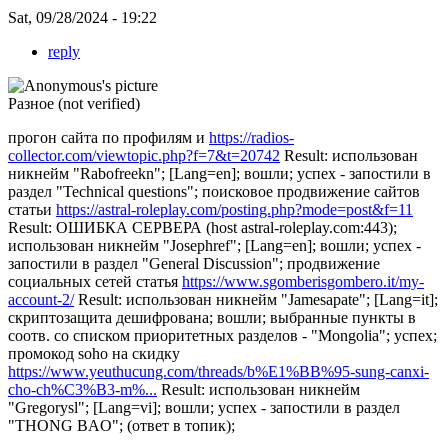
Sat, 09/28/2024 - 19:22
reply
Разное (not verified)
прогон сайта по профилям и
https://radios-
collector.com/viewtopic.php?f=7&t=20742
Result: использован
никнейм "Rabofreekn"; [Lang=en]; вошли; успех - запостили в
раздел "Technical questions"; поисковое продвижение сайтов
статьи
https://astral-roleplay.com/posting.php?mode=post&f=11
Result: ОШИБКА СЕРВЕРА (host astral-roleplay.com:443);
использован никнейм "Josephref"; [Lang=en]; вошли; успех -
запостили в раздел "General Discussion"; продвижение
социальных сетей статья
https://www.sgomberisgombero.it/my-
account-2/
Result: использован никнейм "Jamesapate"; [Lang=it];
скриптозащита дешифрована; вошли; выбранные пункты в
соотв. со списком приоритетных разделов - "Mongolia"; успех;
промокод soho на скидку
https://www.yeuthucung.com/threads/b%E1%BB%95-sung-canxi-
cho-ch%C3%B3-m%...
Result: использован никнейм
"Gregorysl"; [Lang=vi]; вошли; успех - запостили в раздел
"THONG BAO"; (ответ в топик);