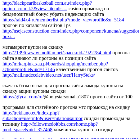
http://blackpearlbasketball.com.au/index.php?
option=com_k2&view=itemlist...
casino промокод на
бездепозитный бонус убрать индексацию сайта
https://raid4x4.ru/memberlist.php?mode=viewprofile&u=5184
прогон по каталогам сайтов 1ps
http://nsejasconstruction.com/index.php/component/kunena/suggestio
box/...
мегамаркет купон на скидку
http://71396.ww.w.molifan.net/space-uid-1922784.html
прогона
сайта влияют ли прогоны на позиции сайта
http://mrkarpiuk.xaa.pl/boards/shopping/member.php?
action=profile&uid=17146
качественный прогон сайтов
http://mail.nudecelebvideo.net/user/HarrySteks/
скачать базы от нас для прогона сайта ламода купоны на
скидку акции купоны скидки
https://gfycat.com/ru/
@polystarsomalia1807 прогон сайта от 100
программа для статейного прогона мтс промокод на скидку
http://trekliano.eu/index.php?
subaction=userinfo&user=hilariousairpor
скидки промокоды на
технику
http://followmedoitbbs.com/home.php?
mod=space&uid=357468
химчистка купон на скидку