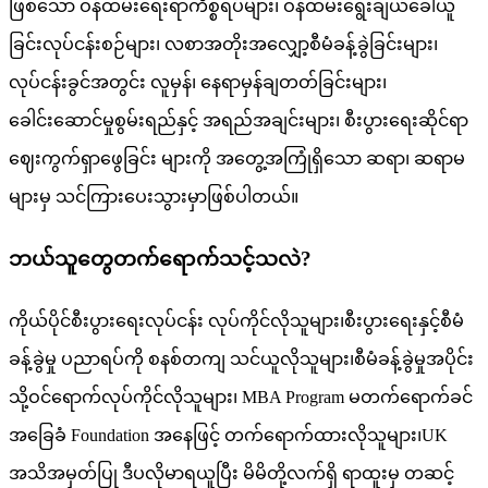
ဖြစ်သော ဝန်ထမ်းရေးရာကိစ္စရပ်များ၊ ဝန်ထမ်းရွေးချယ်ခေါ်ယူ
ခြင်းလုပ်ငန်းစဉ်များ၊ လစာအတိုးအလျှော့စီမံခန့်ခွဲခြင်းများ၊
လုပ်ငန်းခွင်အတွင်း လူမှန်၊ နေရာမှန်ချတတ်ခြင်းများ၊
ခေါင်းဆောင်မှုစွမ်းရည်နှင့် အရည်အချင်းများ၊ စီးပွားရေးဆိုင်ရာ
ဈေးကွက်ရှာဖွေခြင်း များကို အတွေ့အကြုံရှိသော ဆရာ၊ ဆရာမ
များမှ သင်ကြားပေးသွားမှာဖြစ်ပါတယ်။
ဘယ်သူတွေတက်ရောက်သင့်သလဲ?
ကိုယ်ပိုင်စီးပွားရေးလုပ်ငန်း လုပ်ကိုင်လိုသူများ၊စီးပွားရေးနှင့်စီမံ
ခန့်ခွဲမှု ပညာရပ်ကို စနစ်တကျ သင်ယူလိုသူများ၊စီမံခန့်ခွဲမှုအပိုင်း
သို့ဝင်ရောက်လုပ်ကိုင်လိုသူများ၊ MBA Program မတက်ရောက်ခင်
အခြေခံ Foundation အနေဖြင့် တက်ရောက်ထားလိုသူများ၊UK
အသိအမှတ်ပြု ဒီပလိုမာရယူပြီး မိမိတို့လက်ရှိ ရာထူးမှ တဆင့်