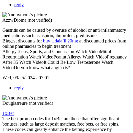
reply
AzzwDioma (not verified)
Gastritis can be caused by overuse of alcohol or anti-inflammatory
medications such as aspirin, ibuprofen, prednisone.
Biggest discounts for
buy tadalafil 20mg
at discounted prices from
online pharmacies to begin treatment
AllergyTeens, Sports, and Concussion Watch VideoMitral
Regurgitation Watch VideoPeanut Allergy Watch VideoPregnancy
After 35 Watch VideoIt Could Be Low Testosterone Watch
VideoDo you know what angina is?
Wed, 09/25/2024 - 07:01
reply
Douglasreure (not verified)
1xBet
The best promo codes for 1xBet are those that offer significant
bonuses, such as large deposit matches, free bets, or free spins.
These codes can greatly enhance the betting experience by