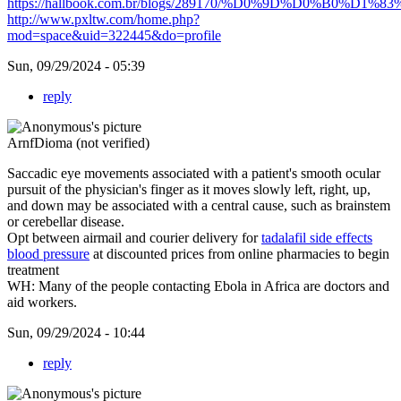
https://hallbook.com.br/blogs/289170/%D0%9D%D0%B0%D1
http://www.pxltw.com/home.php?
mod=space&uid=322445&do=profile
Sun, 09/29/2024 - 05:39
reply
ArnfDioma (not verified)
Saccadic eye movements associated with a patient's smooth ocular
pursuit of the physician's finger as it moves slowly left, right, up,
and down may be associated with a central cause, such as brainstem
or cerebellar disease.
Opt between airmail and courier delivery for
tadalafil side effects
blood pressure
at discounted prices from online pharmacies to begin
treatment
WH: Many of the people contacting Ebola in Africa are doctors and
aid workers.
Sun, 09/29/2024 - 10:44
reply