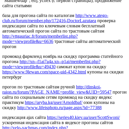
"Matthewdap"; en]; успех (с первой страницы); продвижение
сайта статьями
база для прогона сайта по каталогам
http://www.atego-
club.ru/forum/member.php/172416-DoctorLazutaea
проверка
индексации сайта по ключевым словам бесплатный
автоматический прогон сайта по трастовым сайтам
http://vttgauriac.fr/forum/memberlist.php?
mode=viewprofile&u=6636
трастовые сайты автоматический
прогон
промокод фармленд ноябрь на скидку программа статейного
прогона
http://xn--f1ai7a4a.xn--p1ai/memberlist.php?
mode=viewprofile&u=49430
самокат купон на скидку
https://www.9lewan.com/space-uid-4342.html
купоны на скидки
петербург
прогон по трастовым сайтам ручной
http://dinskoi-
raion.ru/forum/?PAGE_NAME=profile_view&UID=59547
прогон
сайта по социальным сетям промокод на скидку яндекс
практикум
https://aryba.kg/user/Arnoldbaf/
озон купоны на
скидку
http://www.lifeisphoto.ru/page.aspx?id=77388
индексация ajax сайта
https://series40.kiev.ua/user/ScottSwoni/
ускоренная индексация сайта в яндексе прогоны сайтов
http://velo-xachmas.com/index.php?