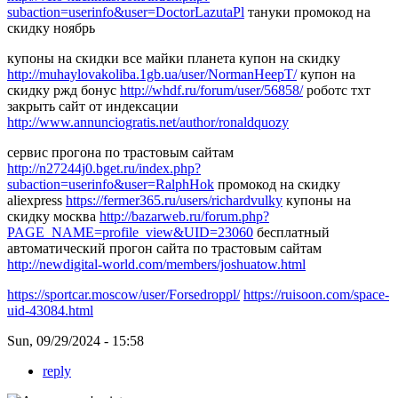
subaction=userinfo&user=DoctorLazutaPl
тануки промокод на
скидку ноябрь
купоны на скидки все майки планета купон на скидку
http://muhaylovakoliba.1gb.ua/user/NormanHeepT/
купон на
скидку ржд бонус
http://whdf.ru/forum/user/56858/
роботс тхт
закрыть сайт от индексации
http://www.annunciogratis.net/author/ronaldquozy
сервис прогона по трастовым сайтам
http://n27244j0.bget.ru/index.php?
subaction=userinfo&user=RalphHok
промокод на скидку
aliexpress
https://fermer365.ru/users/richardvulky
купоны на
скидку москва
http://bazarweb.ru/forum.php?
PAGE_NAME=profile_view&UID=23060
бесплатный
автоматический прогон сайта по трастовым сайтам
http://newdigital-world.com/members/joshuatow.html
https://sportcar.moscow/user/Forsedroppl/
https://ruisoon.com/space-
uid-43084.html
Sun, 09/29/2024 - 15:58
reply