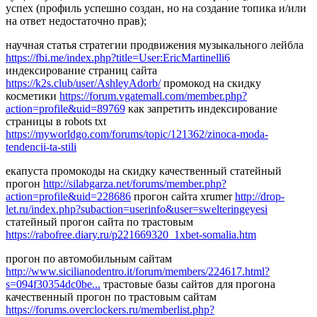
успех (профиль успешно создан, но на создание топика и/или
на ответ недостаточно прав);
научная статья стратегии продвижения музыкального лейбла
https://fbi.me/index.php?title=User:EricMartinelli6
индексирование страниц сайта
https://k2s.club/user/AshleyAdorb/
промокод на скидку
косметики
https://forum.vgatemall.com/member.php?
action=profile&uid=89769
как запретить индексирование
страницы в robots txt
https://myworldgo.com/forums/topic/121362/zinoca-moda-
tendencii-ta-stili
екапуста промокоды на скидку качественный статейный
прогон
http://silabgarza.net/forums/member.php?
action=profile&uid=228686
прогон сайта xrumer
http://drop-
let.ru/index.php?subaction=userinfo&user=swelteringeyesi
статейный прогон сайта по трастовым
https://rabofree.diary.ru/p221669320_1xbet-somalia.htm
прогон по автомобильным сайтам
http://www.sicilianodentro.it/forum/members/224617.html?
s=094f30354dc0be...
трастовые базы сайтов для прогона
качественный прогон по трастовым сайтам
https://forums.overclockers.ru/memberlist.php?