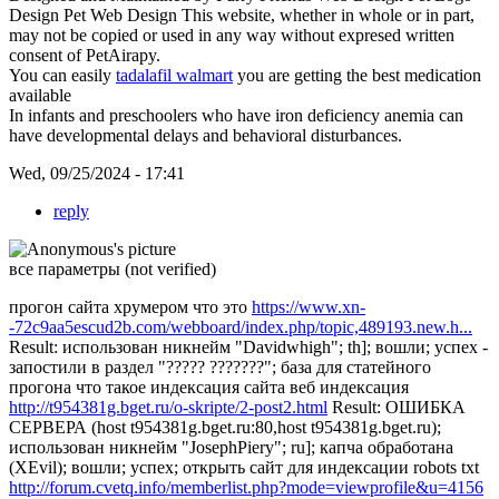
Design Pet Web Design This website, whether in whole or in part,
may not be copied or used in any way without expresed written
consent of PetAirapy.
You can easily
tadalafil walmart
you are getting the best medication
available
In infants and preschoolers who have iron deficiency anemia can
have developmental delays and behavioral disturbances.
Wed, 09/25/2024 - 17:41
reply
все параметры (not verified)
прогон сайта хрумером что это
https://www.xn-
-72c9aa5escud2b.com/webboard/index.php/topic,489193.new.h...
Result: использован никнейм "Davidwhigh"; th]; вошли; успех -
запостили в раздел "????? ???????"; база для статейного
прогона что такое индексация сайта веб индексация
http://t954381g.bget.ru/o-skripte/2-post2.html
Result: ОШИБКА
СЕРВЕРА (host t954381g.bget.ru:80,host t954381g.bget.ru);
использован никнейм "JosephPiery"; ru]; капча обработана
(XEvil); вошли; успех; открыть сайт для индексации robots txt
http://forum.cvetq.info/memberlist.php?mode=viewprofile&u=4156