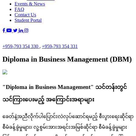
Events & News
FAQ
Contact Us
Student Portal
+959-793 354 330
,
+959-793 354 331
Diploma in Business Management (DBM)
"Diploma in Business Management" သင်တန်းတွင်
သင်ကြားပေးမည့် အကြောင်းအရာများ
ခေတ်နဲ့အညီလိုက်ပါပြောင်းလဲလုပ်ဆောင်ရမည့် စီးပွားရေးဆိုင်ရာ
စီမံခန့်ခွဲမှုများ၊ လူ့စွမ်းအားအရင်းအမြစ်ဆိုင်ရာ စီမံခန့်ခွဲမှုများ