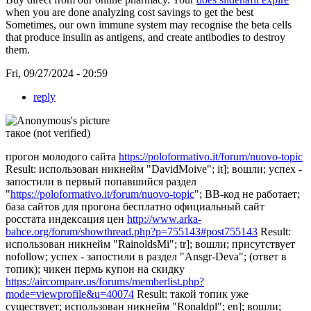
when you are done analyzing cost savings to get the best
Sometimes, our own immune system may recognise the beta cells
that produce insulin as antigens, and create antibodies to destroy
them.
Fri, 09/27/2024 - 20:59
reply
такое (not verified)
прогон молодого сайта
https://poloformativo.it/forum/nuovo-topic
Result: использован никнейм "DavidMoive"; it]; вошли; успех -
запостили в первый попавшийся раздел
"
https://poloformativo.it/forum/nuovo-topic
"; BB-код не работает;
база сайтов для прогона бесплатно официальный сайт
росстата индексация цен
http://www.arka-
bahce.org/forum/showthread.php?p=755143#post755143
Result:
использован никнейм "RainoldsMi"; tr]; вошли; присутствует
nofollow; успех - запостили в раздел "Ansgr-Deva"; (ответ в
топик); чикен пермь купон на скидку
https://aircompare.us/forums/memberlist.php?
mode=viewprofile&u=40074
Result: такой топик уже
существует; использован никнейм "Ronaldpl"; en]; вошли;