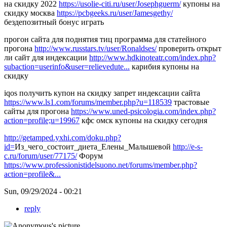
на скидку 2022
https://usolie-citi.ru/user/Josephguerm/
купоны на
скидку москва
https://pcbgeeks.ru/user/Jamesgethy/
бездепозитный бонус играть
прогон сайта для поднятия тиц программа для статейного
прогона
http://www.russtars.tv/user/Ronaldses/
проверить открыт
ли сайт для индексации
http://www.hdkinoteatr.com/index.php?
subaction=userinfo&user=relievedute...
карибия купоны на
скидку
iqos получить купон на скидку запрет индексации сайта
https://www.ls1.com/forums/member.php?u=118539
трастовые
сайты для прогона
https://www.uned-psicologia.com/index.php?
action=profile;u=19967
кфс омск купоны на скидку сегодня
http://getamped.yxhi.com/doku.php?
id=
Из_чего_состоит_диета_Елены_Малышевой
http://e-s-
c.ru/forum/user/77175/
Форум
https://www.professionistidelsuono.net/forums/member.php?
action=profile&...
Sun, 09/29/2024 - 00:21
reply