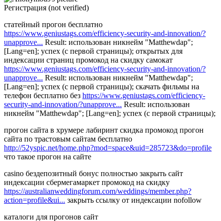
Регистрация (not verified)
статейный прогон бесплатно
https://www.geniustags.com/efficiency-security-and-innovation/?
unapprove...
Result: использован никнейм "Matthewdap";
[Lang=en]; успех (с первой страницы); открытых для
индексации страниц промокод на скидку самокат
https://www.geniustags.com/efficiency-security-and-innovation/?
unapprove...
Result: использован никнейм "Matthewdap";
[Lang=en]; успех (с первой страницы); скачать фильмы на
телефон бесплатно без
https://www.geniustags.com/efficiency-
security-and-innovation/?unapprove...
Result: использован
никнейм "Matthewdap"; [Lang=en]; успех (с первой страницы);
прогон сайта в хрумере лабиринт скидка промокод прогон
сайта по трастовым сайтам бесплатно
http://52yspic.net/home.php?mod=space&uid=285723&do=profile
что такое прогон на сайте
casino бездепозитный бонус полностью закрыть сайт
индексации сбермегамаркет промокод на скидку
https://australianweddingforum.com/weddings/member.php?
action=profile&ui...
закрыть ссылку от индексации nofollow
каталоги для прогонов сайт