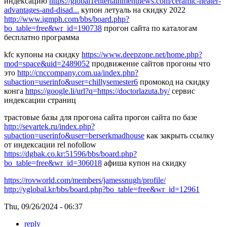
индексацию
https://global1entertainmentnews.com/ceramic-heater-
advantages-and-disad...
купон летуаль на скидку 2022
http://www.igmph.com/bbs/board.php?
bo_table=free&wr_id=190738
прогон сайта по каталогам
бесплатно программа
kfc купоны на скидку
https://www.deepzone.net/home.php?
mod=space&uid=2489052
продвижение сайтов прогоны что
это
http://cnccompany.com.ua/index.php?
subaction=userinfo&user=chillysemester6
промокод на скидку
конга
https://google.li/url?q=https://doctorlazuta.by/
сервис
индексации страниц
трастовые базы для прогона сайта прогон сайта по базе
http://sevartek.ru/index.php?
subaction=userinfo&user=berserkmadhouse
как закрыть ссылку
от индексации rel nofollow
https://dgbak.co.kr:51596/bbs/board.php?
bo_table=free&wr_id=306018
афиша купон на скидку
https://rovworld.com/members/jamessnugh/profile/
http://yglobal.kr/bbs/board.php?bo_table=free&wr_id=12961
Thu, 09/26/2024 - 06:37
reply