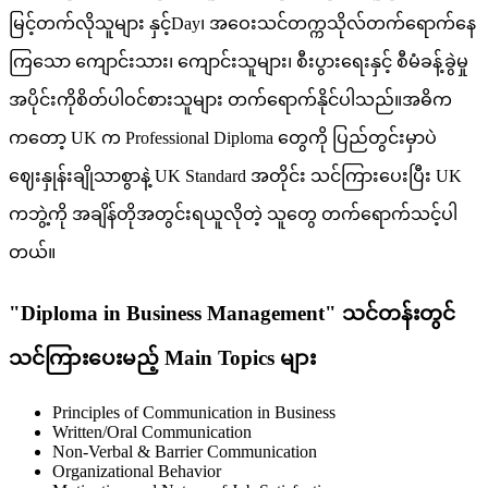
မြင့်တက်လိုသူများ နှင့်Day၊ အဝေးသင်တက္ကသိုလ်တက်ရောက်နေ
ကြသော ကျောင်းသား၊ ကျောင်းသူများ၊ စီးပွားရေးနှင့် စီမံခန့်ခွဲမှု
အပိုင်းကိုစိတ်ပါဝင်စားသူများ တက်ရောက်နိုင်ပါသည်။အဓိက
ကတော့ UK က Professional Diploma တွေကို ပြည်တွင်းမှာပဲ
ဈေးနှုန်းချိုသာစွာနဲ့ UK Standard အတိုင်း သင်ကြားပေးပြီး UK
ကဘွဲ့ကို အချိန်တိုအတွင်းရယူလိုတဲ့ သူတွေ တက်ရောက်သင့်ပါ
တယ်။
"Diploma in Business Management" သင်တန်းတွင်
သင်ကြားပေးမည့် Main Topics များ
Principles of Communication in Business
Written/Oral Communication
Non-Verbal & Barrier Communication
Organizational Behavior