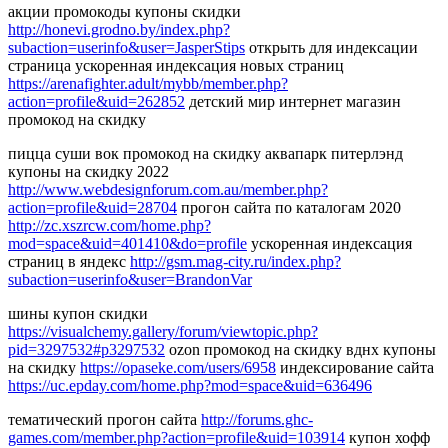
акции промокоды купоны скидки
http://honevi.grodno.by/index.php?
subaction=userinfo&user=JasperStips
открыть для индексации
страница ускоренная индексация новых страниц
https://arenafighter.adult/mybb/member.php?
action=profile&uid=262852
детский мир интернет магазин
промокод на скидку
пицца суши вок промокод на скидку аквапарк питерлэнд
купоны на скидку 2022
http://www.webdesignforum.com.au/member.php?
action=profile&uid=28704
прогон сайта по каталогам 2020
http://zc.xszrcw.com/home.php?
mod=space&uid=401410&do=profile
ускоренная индексация
страниц в яндекс
http://gsm.mag-city.ru/index.php?
subaction=userinfo&user=BrandonVar
шины купон скидки
https://visualchemy.gallery/forum/viewtopic.php?
pid=3297532#p3297532
ozon промокод на скидку вднх купоны
на скидку
https://opaseke.com/users/6958
индексирование сайта
https://uc.epday.com/home.php?mod=space&uid=636496
тематический прогон сайта
http://forums.ghc-
games.com/member.php?action=profile&uid=103914
купон хофф