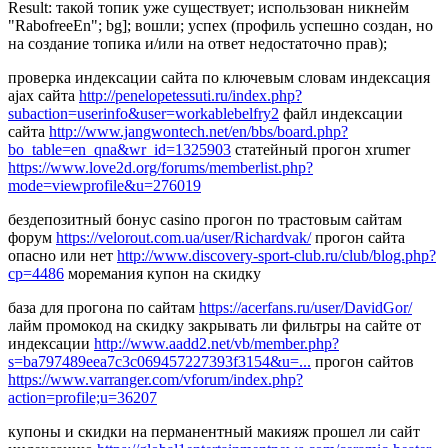
Result: такой топик уже существует; использован никнейм
"RabofreeEn"; bg]; вошли; успех (профиль успешно создан, но
на создание топика и/или на ответ недостаточно прав);
проверка индексации сайта по ключевым словам индексация
ajax сайта
http://penelopetessuti.ru/index.php?
subaction=userinfo&user=workablebelfry2
файл индексации
сайта
http://www.jangwontech.net/en/bbs/board.php?
bo_table=en_qna&wr_id=1325903
статейный прогон xrumer
https://www.love2d.org/forums/memberlist.php?
mode=viewprofile&u=276019
бездепозитный бонус casino прогон по трастовым сайтам
форум
https://velorout.com.ua/user/Richardvak/
прогон сайта
опасно или нет
http://www.discovery-sport-club.ru/club/blog.php?
cp=4486
моремания купон на скидку
база для прогона по сайтам
https://acerfans.ru/user/DavidGor/
лайм промокод на скидку закрывать ли фильтры на сайте от
индексации
http://www.aadd2.net/vb/member.php?
s=ba797489eea7c3c069457227393f3154&u=...
прогон сайтов
https://www.varranger.com/vforum/index.php?
action=profile;u=36207
купоны и скидки на перманентный макияж прошел ли сайт