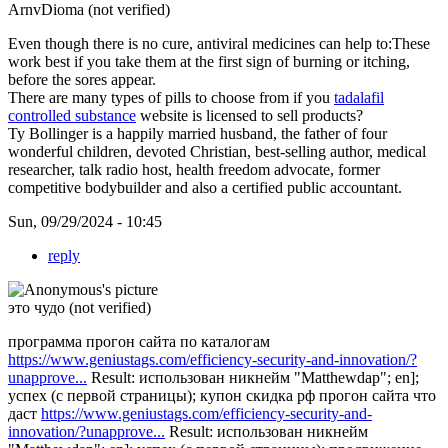
ArnvDioma (not verified)
Even though there is no cure, antiviral medicines can help to:These
work best if you take them at the first sign of burning or itching,
before the sores appear.
There are many types of pills to choose from if you
tadalafil
controlled substance
website is licensed to sell products?
Ty Bollinger is a happily married husband, the father of four
wonderful children, devoted Christian, best-selling author, medical
researcher, talk radio host, health freedom advocate, former
competitive bodybuilder and also a certified public accountant.
Sun, 09/29/2024 - 10:45
reply
это чудо (not verified)
программа прогон сайта по каталогам
https://www.geniustags.com/efficiency-security-and-innovation/?
unapprove...
Result: использован никнейм "Matthewdap"; en];
успех (с первой страницы); купон скидка рф прогон сайта что
даст
https://www.geniustags.com/efficiency-security-and-
innovation/?unapprove...
Result: использован никнейм