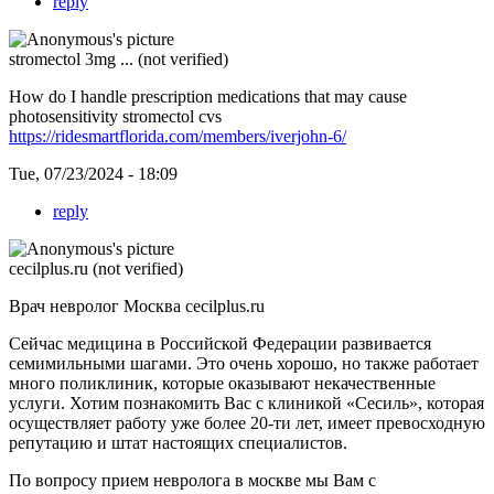
reply
stromectol 3mg ... (not verified)
How do I handle prescription medications that may cause
photosensitivity stromectol cvs
https://ridesmartflorida.com/members/iverjohn-6/
Tue, 07/23/2024 - 18:09
reply
cecilplus.ru (not verified)
Врач невролог Москва cecilplus.ru
Сейчас медицина в Российской Федерации развивается
семимильными шагами. Это очень хорошо, но также работает
много поликлиник, которые оказывают некачественные
услуги. Хотим познакомить Вас с клиникой «Сесиль», которая
осуществляет работу уже более 20-ти лет, имеет превосходную
репутацию и штат настоящих специалистов.
По вопросу
прием невролога в москве мы Вам с