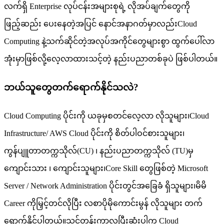
လက်ရှိ Enterprise လုပ်ငန်းအများစုရဲ့ လိုအပ်ချက်တွေကို
ဖြည့်ဆည်း ပေးနေတဲ့အပြင် နောင်အနာဂတ်မှာလည်းCloud
Computing နဲ့သက်ဆိုင်တဲ့အလုပ်အကိုင်တွေများစွာ ထွက်ပေါ်လာ
အုံးမှာဖြစ်လို့လေ့လာထားသင့်တဲ့ နည်းပညာတစ်ခုပဲ ဖြစ်ပါတယ်။
ဘယ်သူတွေတက်ရောက်နိုင်သလဲ?
Cloud Computing ပိုင်းကို ယခုမှစတင်လေ့လာ လိုသူများ၊Cloud
Infrastructure/ AWS Cloud ပိုင်းကို စိတ်ပါဝင်စားသူများ၊
ကွန်ပျူတာတက္ကသိုလ်(CU) ၊ နည်းပညာတက္ကသိုလ် (TU)မှ
ကျောင်းသား ၊ ကျောင်းသူများ၊Core Skill တွေဖြစ်တဲ့ Microsoft
Server / Network Administration ပိုင်းတွင်အခြေခံ ရှိသူများ၊မိမိ
Career ကိုမြှင့်တင်လိုပြီး လစာပိုမိုကောင်းမွန် လိုသူများ တက်
ရောက်နိုင်ပါတယ်။သင်တန်းကာလပြီးဆုံးပါက Cloud