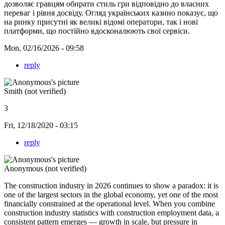
дозволяє гравцям обирати стиль гри відповідно до власних
переваг і рівня досвіду. Огляд українських казино показує, що
на ринку присутні як великі відомі оператори, так і нові
платформи, що постійно вдосконалюють свої сервіси.
Mon, 02/16/2026 - 09:58
reply
Smith (not verified)
3
Fri, 12/18/2020 - 03:15
reply
Anonymous (not verified)
The construction industry in 2026 continues to show a paradox: it is
one of the largest sectors in the global economy, yet one of the most
financially constrained at the operational level. When you combine
construction industry statistics with construction employment data, a
consistent pattern emerges — growth in scale, but pressure in