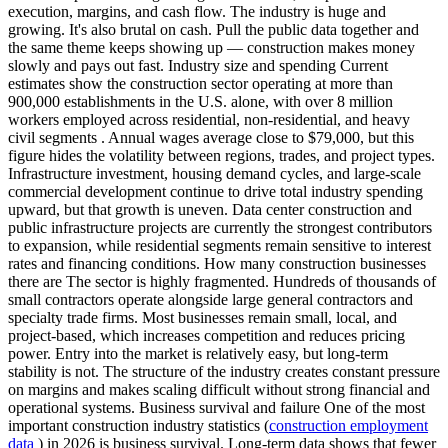
execution, margins, and cash flow. The industry is huge and
growing. It's also brutal on cash. Pull the public data together and
the same theme keeps showing up — construction makes money
slowly and pays out fast. Industry size and spending Current
estimates show the construction sector operating at more than
900,000 establishments in the U.S. alone, with over 8 million
workers employed across residential, non-residential, and heavy
civil segments . Annual wages average close to $79,000, but this
figure hides the volatility between regions, trades, and project types.
Infrastructure investment, housing demand cycles, and large-scale
commercial development continue to drive total industry spending
upward, but that growth is uneven. Data center construction and
public infrastructure projects are currently the strongest contributors
to expansion, while residential segments remain sensitive to interest
rates and financing conditions. How many construction businesses
there are The sector is highly fragmented. Hundreds of thousands of
small contractors operate alongside large general contractors and
specialty trade firms. Most businesses remain small, local, and
project-based, which increases competition and reduces pricing
power. Entry into the market is relatively easy, but long-term
stability is not. The structure of the industry creates constant pressure
on margins and makes scaling difficult without strong financial and
operational systems. Business survival and failure One of the most
important construction industry statistics (
construction employment
data
) in 2026 is business survival. Long-term data shows that fewer