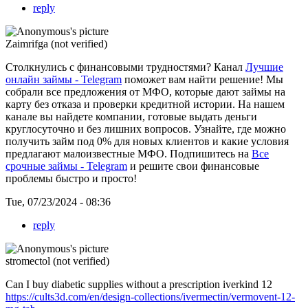
reply
Zaimrifga (not verified)
Столкнулись с финансовыми трудностями? Канал
Лучшие
онлайн займы - Telegram
поможет вам найти решение! Мы
собрали все предложения от МФО, которые дают займы на
карту без отказа и проверки кредитной истории. На нашем
канале вы найдете компании, готовые выдать деньги
круглосуточно и без лишних вопросов. Узнайте, где можно
получить займ под 0% для новых клиентов и какие условия
предлагают малоизвестные МФО. Подпишитесь на
Все
срочные займы - Telegram
и решите свои финансовые
проблемы быстро и просто!
Tue, 07/23/2024 - 08:36
reply
stromectol (not verified)
Can I buy diabetic supplies without a prescription iverkind 12
https://cults3d.com/en/design-collections/ivermectin/vermovent-12-