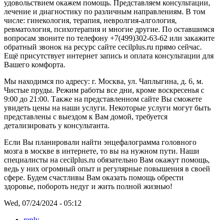
удовольствием окажем помощь. Представляем консультации,
лечение и диагностику по различным направлениям. В том
числе: гинекология, терапия, невролгия-алгология,
ревматология, психотерапия и многие другие. По оставшимся
вопросам звоните по телефону +7(499)302-63-62 или закажите
обратный звонок на ресурс сайте cecilplus.ru прямо сейчас.
Ещё присутствует интернет запись и оплата консультации для
Вашего комфорта.
Мы находимся по адресу: г. Москва, ул. Чаплыгина, д. 6, м.
Чистые пруды. Режим работы все дни, кроме воскресенья с
9:00 до 21:00. Также на представленном сайте Вы сможете
увидеть цены на наши услуги. Некоторые услуги могут быть
представлены с выездом к Вам домой, требуется
детализировать у консультанта.
Если Вы планировали найти
энцефалограмма головного
мозга в москве в интернете, то вы на нужном пути. Наши
специалисты на cecilplus.ru обязательно Вам окажут помощь,
ведь у них огромный опыт и регулярные повышения в своей
сфере. Будем счастливы Вам оказать помощь обрести
здоровье, побороть недуг и жить полной жизнью!
Wed, 07/24/2024 - 05:12
reply