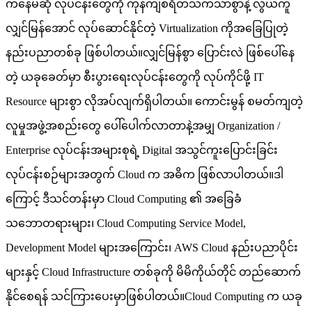
ကနေမဆို လုပ်ငန်းတွေကို ကုန်ကျစရိတ်သက်သာစွာနဲ့ လွယ်ကူ
လျှင်မြန်အောင် လုပ်ဆောင်နိုင်တဲ့ Virtualization ကိုအခြေပြုတဲ့
နည်းပညာတစ်ခု ဖြစ်ပါတယ်။လျှင်မြန်စွာ ပြောင်းလဲ ဖြစ်ပေါ်နေ
တဲ့ ယခုခေတ်မှာ စီးပွားရေးလုပ်ငန်းတွေကို လုပ်ကိုင်ဖို့ IT
Resource များစွာ လိုအပ်လျက်ရှိပါတယ်။ ကောင်းမွန် စမတ်ကျတဲ့
လူမှုအဖွဲ့အစည်းတွေ ပေါ်‌ပေါက်လာတာနဲ့အမျှ Organization /
Enterprise လုပ်ငန်းအများစုရဲ့ Digital အသွင်ကူးပြောင်းခြင်း
လုပ်ငန်းစဉ်များအတွက် Cloud က အဓိက ဖြစ်လာပါတယ်။ဒါ
ကြောင့် ဒီသင်တန်းမှာ Cloud Computing ၏ အခြေခံ
သဘောတရားများ၊ Cloud Computing Service Model,
Development Model များအကြောင်း၊ AWS Cloud နည်းပညာပိုင်း
များနှင့် Cloud Infrastructure တစ်ခုကို မိမိကိုယ်တိုင် တည်ဆောက်
နိုင်စေရန် သင်ကြားပေးမှာဖြစ်ပါတယ်။Cloud Computing က ယခု