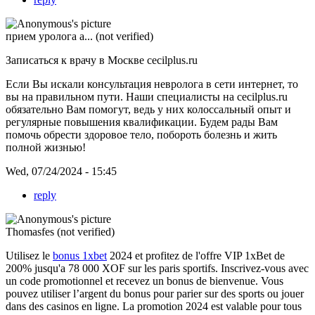
прием уролога а... (not verified)
Записаться к врачу в Москве cecilplus.ru
Если Вы искали
консультация невролога в сети интернет, то
вы на правильном пути. Наши специалисты на cecilplus.ru
обязательно Вам помогут, ведь у них колоссальный опыт и
регулярные повышения квалификации. Будем рады Вам
помочь обрести здоровое тело, побороть болезнь и жить
полной жизнью!
Wed, 07/24/2024 - 15:45
reply
Thomasfes (not verified)
Utilisez le
bonus 1xbet
2024 et profitez de l'offre VIP 1xBet de
200% jusqu'a 78 000 XOF sur les paris sportifs. Inscrivez-vous avec
un code promotionnel et recevez un bonus de bienvenue. Vous
pouvez utiliser l’argent du bonus pour parier sur des sports ou jouer
dans des casinos en ligne. La promotion 2024 est valable pour tous