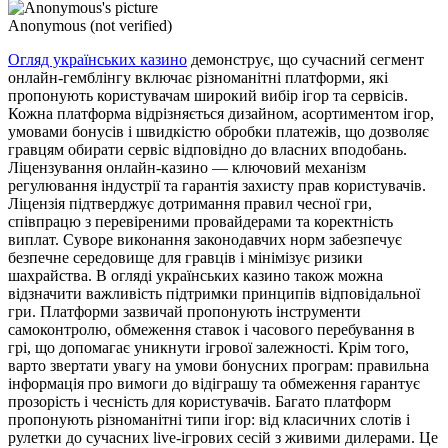
Anonymous (not verified)
Огляд українських казино
демонструє, що сучасний сегмент
онлайн-гемблінгу включає різноманітні платформи, які
пропонують користувачам широкий вибір ігор та сервісів.
Кожна платформа відрізняється дизайном, асортиментом ігор,
умовами бонусів і швидкістю обробки платежів, що дозволяє
гравцям обирати сервіс відповідно до власних вподобань.
Ліцензування онлайн-казино — ключовий механізм
регулювання індустрії та гарантія захисту прав користувачів.
Ліцензія підтверджує дотримання правил чесної гри,
співпрацю з перевіреними провайдерами та коректність
виплат. Суворе виконання законодавчих норм забезпечує
безпечне середовище для гравців і мінімізує ризики
шахрайства. В огляді українських казино також можна
відзначити важливість підтримки принципів відповідальної
гри. Платформи зазвичай пропонують інструменти
самоконтролю, обмеження ставок і часового перебування в
грі, що допомагає уникнути ігрової залежності. Крім того,
варто звертати увагу на умови бонусних програм: правильна
інформація про вимоги до відіграшу та обмеження гарантує
прозорість і чесність для користувачів. Багато платформ
пропонують різноманітні типи ігор: від класичних слотів і
рулетки до сучасних live-ігрових сесій з живими дилерами. Це