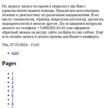
По запросу
запись на прием к неврологу мы Вам с
удовольствием окажем помощь. Предлагаем консультации,
лечение и диагностику по различным направлениям. В их
числе: гинекология, терапия, невролгия-алгология, урология,
эндокринология и многие другие. По оставшимся вопросам
звоните по телефону +7(499)302-63-62 или оформите
обратный звонок на ресурс сайте cecilplus.ru уже сейчас. Ещё
есть онлайн запись и оплата приема для Вашего комфорта.
Thu, 07/25/2024 - 15:45
reply
Pages
1
2
3
4
5
6
7
8