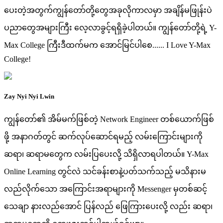
ပေးတဲ့အတွက်ကျွန်တော်တို့တွေအခုလိုကာလမှာ အချိန်မဖြုန်းပဲ
ပညာတွေအများကြီး လေ့လာခွင့်ရရှိခဲ့ပါတယ်။ ကျွန်တော်တို့ရဲ့ Y-
Max College ကြီးဒီထက်မက အောင်မြင်ပါစေ...... I Love Y-Max
College!
Zay Nyi Nyi Lwin
ကျွန်တော်၏ အိမ်မက်ဖြစ်တဲ့ Network Engineer တစ်ယောက်ဖြစ်
ဖို့ အနာဂတ်တွင် ဆက်လုပ်ဆောင်ရမည့် လမ်းကြောင်းများကို
ဆရာ၊ ဆရာမတွေက လမ်းပြပေးလို့ သိရှိလာရပါတယ်။ Y-Max
Online Learning တွင်လဲ သင်ခန်းစာနဲ့ပတ်သက်သည့် မသိနားမ
လည်လိုက်သော အကြောင်းအရာများကို Messenger မှတစ်ဆင့်
သေချာ နားလည်အောင် ပြန်လည် ဖြေကြားပေးလို့ လည်း ဆရာ၊