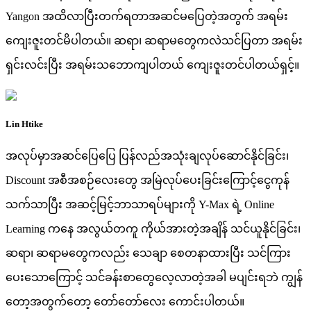
Yangon အထိလာပြီးတက်ရတာအဆင်မပြေတဲ့အတွက် အရမ်း
ကျေးဇူးတင်မိပါတယ်။ ဆရာ၊ ဆရာမတွေကလဲသင်ပြတာ အရမ်း
ရှင်းလင်းပြီး အရမ်းသဘောကျပါတယ် ကျေးဇူးတင်ပါတယ်ရှင့်။
Lin Htike
အလုပ်မှာအဆင်ပြေပြေ ပြန်လည်အသုံးချလုပ်ဆောင်နိုင်ခြင်း၊
Discount အစီအစဉ်လေးတွေ အမြဲလုပ်ပေးခြင်းကြောင့်ငွေကုန်
သက်သာပြီး အဆင့်မြင့်ဘာသာရပ်များကို Y-Max ရဲ့ Online
Learning ကနေ အလွယ်တကူ ကိုယ်အားတဲ့အချိန် သင်ယူနိုင်ခြင်း၊
ဆရာ၊ ဆရာမတွေကလည်း သေချာ စေတနာထားပြီး သင်ကြား
ပေးသောကြောင့် သင်ခန်းစာတွေလေ့လာတဲ့အခါ မပျင်းရဘဲ ကျွန်
တော့အတွက်တော့ တော်တော်လေး ကောင်းပါတယ်။