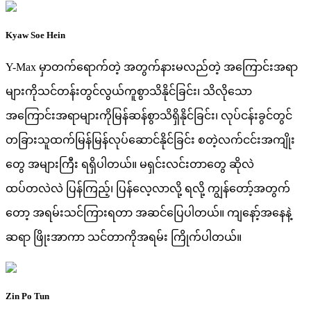
Kyaw Soe Hein
Y-Max မှာတက်ရောက်တဲ့ အတွက်နားမလည်တဲ့ အကြောင်းအရာ
များကိုသင်တန်းတွင်လွယ်ကူစွာသိနိုင်ခြင်း၊ သိလိုသော
အကြောင်းအရာများကိုမြန်ဆန်စွာသိရှိနိုင်ခြင်း၊ လုပ်ငန်းခွင်တွင်
တခြားသူထက်မြန်မြန်လုပ်ဆောင်နိုင်ခြင်း စတဲ့လက်ငင်းအကျိုး
တွေ အများကြီး ရရှိပါတယ်။ မရှင်းလင်းတာတွေ ဆိုလဲ
ထပ်တလဲလဲ ပြန်ကြည့်၊ ပြန်လေ့လာလို့ ရလို့ ကျွန်တော့်အတွက်
တော့ အရမ်းသင်ကြားရတာ အဆင်ပြေပါတယ်။ ကျနော့်အနေနဲ့
ဆရာ ဖြိုးအာကာ သင်တာကိုအရမ်း ကြိုက်ပါတယ်။
Zin Po Tun