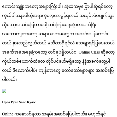
ကောင်းကျိူးကတော့အများကြီးပါ။ အဲ့ထဲကမှပြောပါဆိုရင်တော့
ကိုယ်ဝါသနာပါတဲ့အရာကိုလေ့လာခွင့်ရတယ် အလုပ်လဲမပျက်ဘူး
ဆိုတော့အဆင်ပြေတာပေါ့ သင်ကြားရေးနဲ့ပတ်သက်ပြီး
သဘောကျတာတော့ ဆရာ၊ ဆရာမတွေက အသင်အပြကောင်း
တယ် နားလည်လွယ်တယ် မသိတာရှိရင်လဲ သေချာရှင်ပြပေးတယ်
အခက်အခဲအနေနဲ့ကတော့ တစ်ခုပဲရှိတယ်ဗျ Online Class ဆိုတော့
ကိုယ်တစ်ယောက်ထဲလေ တိုင်ပင်ဖော်မရှိတော့ နဲနဲအခက်တွေ့ပါ
တယ် ဒီလောက်ပါပဲ။ ကျန်တာတွေ တော်တော်များများ အဆင်ပြေ
ပါတယ်။
Hpoo Pyae Sone Kyaw
Online ကနေသင်ရတာ အရမ်းအဆင်ပြေပါတယ်။ မဟုတ်ရင်