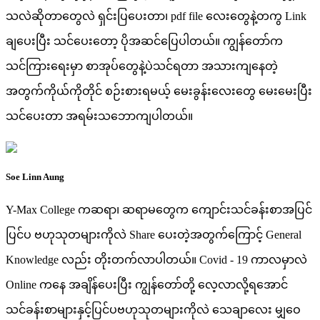
သလဲဆိုတာတွေလဲ ရှင်းပြပေးတာ၊ pdf file လေးတွေနဲ့တကွ Link
ချပေးပြီး သင်ပေးတော့ ပိုအဆင်ပြေပါတယ်။ ကျွန်တော်က
သင်ကြားရေးမှာ စာအုပ်တွေနဲ့ပဲသင်ရတာ အသားကျနေတဲ့
အတွက်ကိုယ်ကိုတိုင် စဉ်းစားရမယ့် မေးခွန်းလေးတွေ မေးမေးပြီး
သင်ပေးတာ အရမ်းသဘောကျပါတယ်။
Soe Linn Aung
Y-Max College ကဆရာ၊ ဆရာမတွေက ကျောင်းသင်ခန်းစာအပြင်
ပြင်ပ ဗဟုသုတများကိုလဲ Share ပေးတဲ့အတွက်ကြောင့် General
Knowledge လည်း တိုးတက်လာပါတယ်။ Covid - 19 ကာလမှာလဲ
Online ကနေ အချိန်ပေးပြီး ကျွန်တော်တို့ လေ့လာလို့ရအောင်
သင်ခန်းစာများနှင့်ပြင်ပဗဟုသုတများကိုလဲ သေချာလေး မျှဝေ