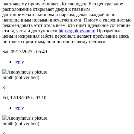
настоящему прочувствовать Кисловодск. Его центральное
расположение открывает двери к главным
достопримечательностям и паркам, делая каждый день
наполненным новыми впечатлениями. Я могу с уверенностью
рекомендовать этот отель всем, кто ищет идеальное сочетание
стиля, уюта и доступности
https://goldyssun.ru
Прозрачные
цены и искренняя забота персонала делают пребывание здесь
не только приятным, но и по-настоящему ценным.
Sat, 09/13/2025 - 05:49
reply
Smith (not verified)
3
Fri, 12/18/2020 - 03:10
reply
Smith (not verified)
3