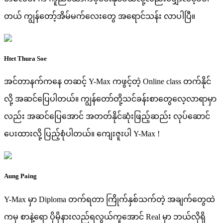
တယ် ကျွန်တော့်အိမ်မက်လေးတွေ အရောင်သန်း လာပါပြီ။
Htet Thura Soe
အင်တာနက်ကနေ တဆင့် Y-Max ကဖွင့်တဲ့ Online class တက်နိုင်
လို့ အဆင်ပြေပါတယ်။ ကျွန်တော်တို့သင်ခန်းစာတွေလေ့လာရာမှာ
လည်း အဆင်ပြေအောင် အတတ်နိုင်ဆုံးဖြည့်ဆည်း လုပ်ဆောင်
ပေးထားလို့ ပြည့်စုံပါတယ်။ ကျေးဇူးပါ Y-Max !
Aung Paing
Y-Max မှာ Diploma တက်ရတာ ကြိုက်နှစ်သက်တဲ့ အချက်တွေထဲ
ကမှ စာနဲ့ရော ပိုမိုနားလည်ရလွယ်ကူအောင် Real မှာ ဘယ်လိုရှိ