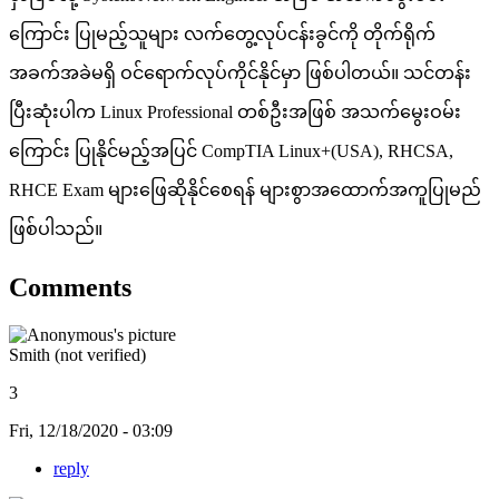
ကြောင်း ပြုမည့်သူများ လက်တွေ့လုပ်ငန်းခွင်ကို တိုက်ရိုက်
အခက်အခဲမရှိ ဝင်ရောက်လုပ်ကိုင်နိုင်မှာ ဖြစ်ပါတယ်။ သင်တန်း
ပြီးဆုံးပါက Linux Professional တစ်ဦးအဖြစ် အသက်မွေးဝမ်း
ကြောင်း ပြုနိုင်မည့်အပြင် CompTIA Linux+(USA), RHCSA,
RHCE Exam များဖြေဆိုနိုင်စေရန် များစွာအထောက်အကူပြုမည်
ဖြစ်ပါသည်။
Comments
Smith (not verified)
3
Fri, 12/18/2020 - 03:09
reply