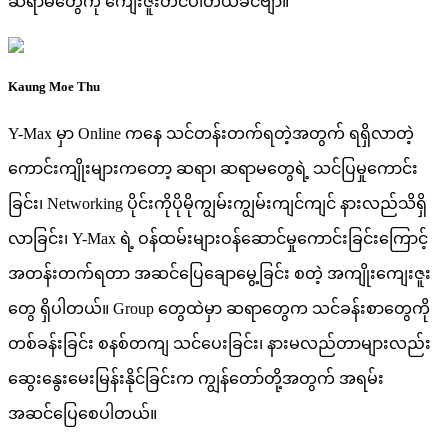
ဆရာမတွေကို ကျေးဇူးတင်ပါတယ်ခင်ဗျာ။
Kaung Moe Thu
Y-Max မှာ Online ကနေ သင်တန်းတက်ရတဲ့အတွက် ရရှိလာတဲ့
ကောင်းကျိုးများကတော့ ဆရာ၊ ဆရာမတွေရဲ့ သင်ပြမှုကောင်း
ခြင်း၊ Networking ပိုင်းကိုပိုမိုကျွမ်းကျွမ်းကျင်ကျင် နားလည်သိရှိ
လာခြင်း၊ Y-Max ရဲ့ ဝန်ထမ်းများဝန်ဆောင်မှုကောင်းခြင်းကြောင့်
အတန်းတက်ရတာ အဆင်ပြေချောမွေ့ခြင်း စတဲ့ အကျိုးကျေးဇူး
တွေ ရှိပါတယ်။ Group တွေထဲမှာ ဆရာတွေက သင်ခန်းစာတွေကို
တစ်ခန်းခြင်း စနစ်တကျ သင်ပေးခြင်း၊ နားမလည်တာများလည်း
ဆွေးနွေးမေးမြန်းနိုင်ခြင်းက ကျွန်တော်တို့အတွက် အရမ်း
အဆင်ပြေစေပါတယ်။