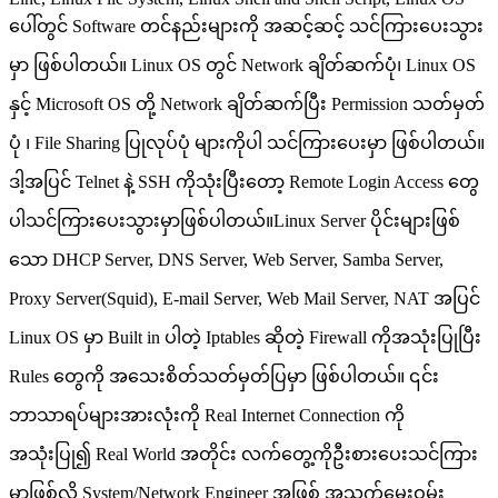
ပေါ်တွင် Software တင်နည်းများကို အဆင့်ဆင့် သင်ကြားပေးသွား
မှာ ဖြစ်ပါတယ်။ Linux OS တွင် Network ချိတ်ဆက်ပုံ၊ Linux OS
နှင့် Microsoft OS တို့ Network ချိတ်ဆက်ပြီး Permission သတ်မှတ်
ပုံ ၊ File Sharing ပြုလုပ်ပုံ များကိုပါ သင်ကြားပေးမှာ ဖြစ်ပါတယ်။
ဒါ့အပြင် Telnet နဲ့ SSH ကိုသုံးပြီးတော့ Remote Login Access တွေ
ပါသင်ကြားပေးသွားမှာဖြစ်ပါတယ်။Linux Server ပိုင်းများဖြစ်
သော DHCP Server, DNS Server, Web Server, Samba Server,
Proxy Server(Squid), E-mail Server, Web Mail Server, NAT အပြင်
Linux OS မှာ Built in ပါတဲ့ Iptables ဆိုတဲ့ Firewall ကိုအသုံးပြုပြီး
Rules တွေကို အသေးစိတ်သတ်မှတ်ပြမှာ ဖြစ်ပါတယ်။ ၎င်း
ဘာသာရပ်များအားလုံးကို Real Internet Connection ကို
အသုံးပြု၍ Real World အတိုင်း လက်တွေ့ကိုဦးစားပေးသင်ကြား
မှာဖြစ်လို့ System/Network Engineer အဖြစ် အသက်မွေးဝမ်း