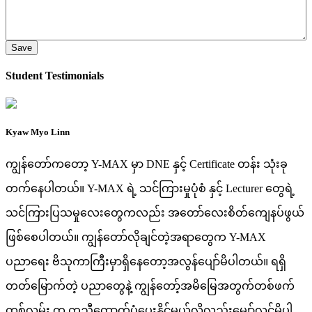
Student Testimonials
Kyaw Myo Linn
ကျွန်တော်ကတော့ Y-MAX မှာ DNE နှင့် Certificate တန်း သုံးခု
တက်နေပါတယ်။ Y-MAX ရဲ့ သင်ကြားမှုပုံစံ နှင့် Lecturer တွေရဲ့
သင်ကြားပြသမှုလေးတွေကလည်း အတော်လေးစိတ်ကျေနပ်ဖွယ်
ဖြစ်စေပါတယ်။ ကျွန်တော်လိုချင်တဲ့အရာတွေက Y-MAX
ပညာရေး ဗိသုကာကြီးမှာရှိနေတော့အလွန်ပျော်မိပါတယ်။ ရရှိ
တတ်မြောက်တဲ့ ပညာတွေနဲ့ ကျွန်တော့်အမိမြေအတွက်တစ်ဖက်
တစ်လမ်း က ကူညီထောက်ပံ့ပေးနိုင်မယ်လို့လည်းမျှော်လင့်မိပါ