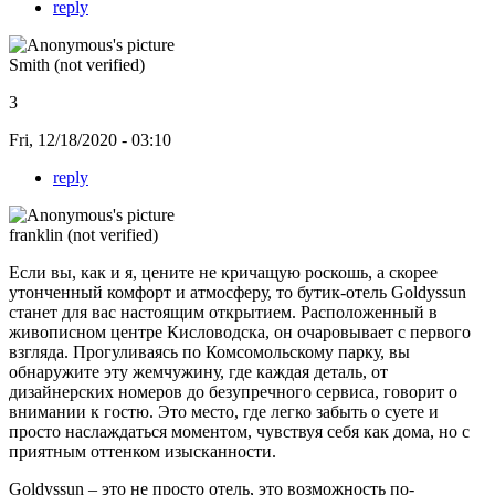
reply
Smith (not verified)
3
Fri, 12/18/2020 - 03:10
reply
franklin (not verified)
Если вы, как и я, цените не кричащую роскошь, а скорее
утонченный комфорт и атмосферу, то бутик-отель Goldyssun
станет для вас настоящим открытием. Расположенный в
живописном центре Кисловодска, он очаровывает с первого
взгляда. Прогуливаясь по Комсомольскому парку, вы
обнаружите эту жемчужину, где каждая деталь, от
дизайнерских номеров до безупречного сервиса, говорит о
внимании к гостю. Это место, где легко забыть о суете и
просто наслаждаться моментом, чувствуя себя как дома, но с
приятным оттенком изысканности.
Goldyssun – это не просто отель, это возможность по-