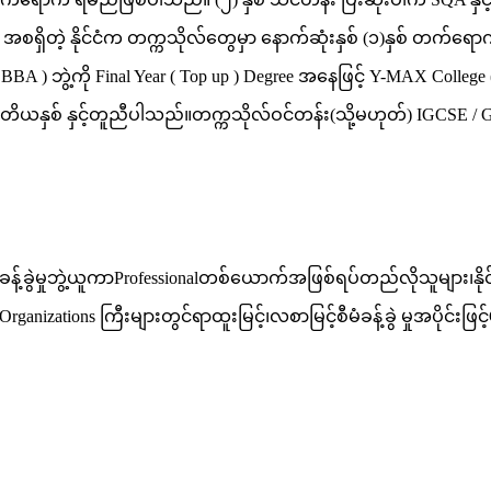
 အစရှိတဲ့ နိုင်ငံက တက္ကသိုလ်တွေမှာ နောက်ဆုံးနှစ် (၁)နှစ် တက်ရော
( BBA ) ဘွဲ့ကို Final Year ( Top up ) Degree အနေဖြင့် Y-MAX Co
ယနှစ် နှင့်တူညီပါသည်။တက္ကသိုလ်ဝင်တန်း(သို့မဟုတ်) IGCSE / G
ခွဲမှုဘွဲ့ယူကာProfessionalတစ်ယောက်အဖြစ်ရပ်တည်လိုသူများ၊နိုင်င
rganizations ကြီးများတွင်ရာထူးမြင့်၊လစာမြင့်စီမံခန့်ခွဲ မှုအပိုင်