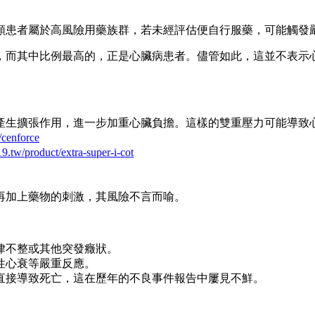
類患者屬於高風險用藥族群，若未經評估便自行服藥，可能觸發
，而其中比例最高的，正是心臟病患者。儘管如此，這並不表示
產生擴張作用，進一步加重心臟負擔。這樣的雙重壓力可能導致
/cenforce
19.tw/product/extra-super-i-cot
再加上藥物的刺激，其風險不言而喻。
心律不整或其他突發癥狀。
性心衰等嚴重反應。
能直接導致死亡，這在歷年的不良事件報告中屢見不鮮。