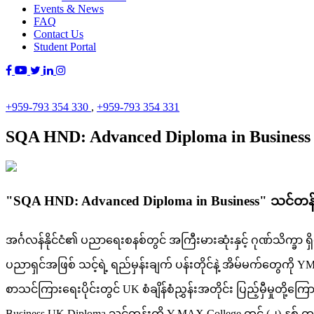
Events & News
FAQ
Contact Us
Student Portal
+959-793 354 330
,
+959-793 354 331
SQA HND: Advanced Diploma in Business
"SQA HND: Advanced Diploma in Business" သင်တန
အင်္ဂလန်နိုင်ငံ၏ ပညာရေးစနစ်တွင် အကြီးမားဆုံးနှင့် ဂုဏ်သိက္ခာ ရှ
ပညာရှင်အဖြစ် သင့်ရဲ့ ရည်မှန်းချက် ပန်းတိုင်နဲ့ အိမ်မက်တွေ
စာသင်ကြားရေးပိုင်းတွင် UK စံချိန်စံညွှန်းအတိုင်း ပြည့်မှီမှုတို့
Business UK Diploma သင်တန်းကို Y-MAX College တွင် (၂) နှ