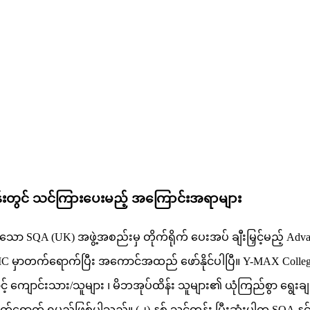
်းတွင် သင်ကြားပေးမည့် အကြောင်းအရာများ
ိသော SQA (UK) အဖွဲ့အစည်းမှ တိုက်ရိုက် ပေးအပ် ချီးမြှင့်မည့် Advan
ကို YMC မှာတက်ရောက်ပြီး အကောင်အထည် ဖော်နိုင်ပါပြီ။ Y-MAX Co
ကြောင့် ကျောင်းသား/သူများ ၊ မိဘအုပ်ထိန်း သူများ၏ ယုံကြည်စွာ ရွေးချ
စ် တက်ရောက် ရမည်ဖြစ်ပါသည်။ (၂) နှစ် သင်တန်း ပြီးဆုံးပါက S