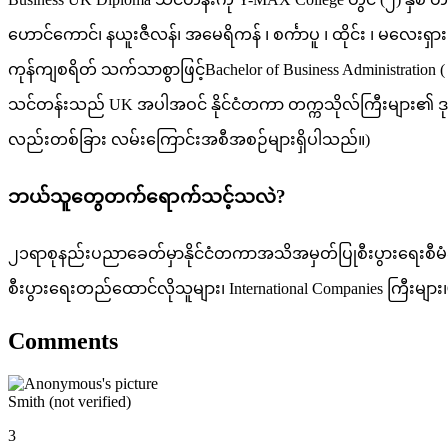
ဟောင်ကောင်၊ နယူးဇီလန်၊ အမေရိကန် ၊ စင်္ကာပူ ၊ ထိုင်း ၊ မလေးရှား
ကုန်ကျစရိတ် သက်သာစွာဖြင့်Bachelor of Business Administration 
သင်တန်းသည် UK အပါအဝင် နိုင်ငံတကာ တက္ကသိုလ်ကြီးများ၏ ဒုတိ
လည်းတစ်ခြား လမ်းကြောင်းအစီအစဉ်များရှိပါသည်။)
ဘယ်သူတွေတက်ရောက်သင့်သလဲ?
၂၁ရာစုနည်းပညာခေတ်မှာနိုင်ငံတကာအသိအမှတ်ပြုစီးပွားရေးစီမံခန့်
စီးပွားရေးတည်ထောင်လိုသူများ၊ International Companies ကြီးများ၊O
Comments
Smith (not verified)
3