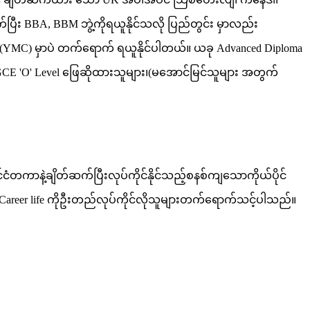
က်ပြီး BBA, BBM ဘွဲ့ကိုရယူနိုင်သလို ပြည်တွင်း မှာလည်း
llege (YMC) မှာပဲ တက်ရောက် ရယူနိုင်ပါတယ်။ ယခု Advanced Diploma
CE 'O' Level ဖြေဆိုထားသူများ၊(မအောင်မြင်သူများ အတွက်
ံတကာနဲ့ချိတ်ဆက်ပြီးလုပ်ကိုင်နိုင်သည့်စနစ်ကျသောကိုယ်ပိုင်
းဖြင့်Career life ကိုဦးတည်လုပ်ကိုင်လိုသူများတက်ရောက်သင့်ပါသည်။