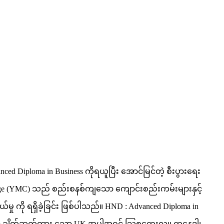
ced Diploma in Business ကိုရယူပြီး အောင်မြင်တဲ့ စီးပွားရေး
llege (YMC) သည် စည်းစနစ်ကျသော ကျောင်းစည်းကမ်းများနှင့်
ယ်မှု ကို ရရှိခဲ့ခြင်း ဖြစ်ပါသည်။ HND : Advanced Diploma in
QA နှင့် ချိတ်ဆက်ထား သော UK အပါအဝင် သြစတေးလျ၊ ကနေဒါ၊