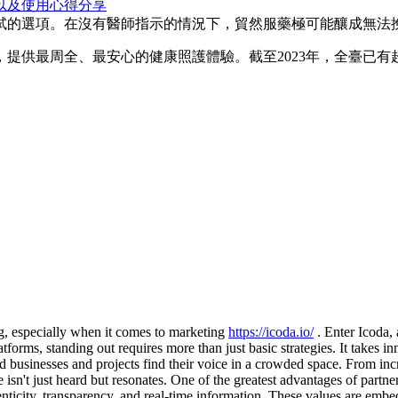
以及使用心得分享
試的選項。在沒有醫師指示的情況下，貿然服藥極可能釀成無法
提供最周全、最安心的健康照護體驗。截至2023年，全臺已有
g, especially when it comes to marketing
https://icoda.io/
. Enter Icoda, 
forms, standing out requires more than just basic strategies. It takes i
 businesses and projects find their voice in a crowded space. From incre
e isn't just heard but resonates. One of the greatest advantages of part
henticity, transparency, and real-time information. These values are emb