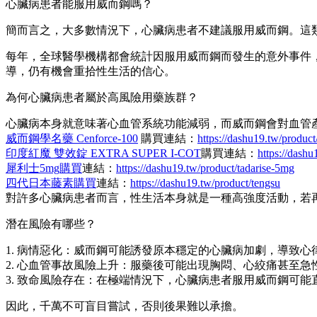
心臟病患者能服用威而鋼嗎？
簡而言之，大多數情況下，心臟病患者不建議服用威而鋼。這
每年，全球醫學機構都會統計因服用威而鋼而發生的意外事件
導，仍有機會重拾性生活的信心。
為何心臟病患者屬於高風險用藥族群？
心臟病本身就意味著心血管系統功能減弱，而威而鋼會對血管
威而鋼學名藥 Cenforce-100
購買連結：
https://dashu19.tw/product
印度紅魔 雙效錠 EXTRA SUPER I-COT
購買連結：
https://dashu
犀利士5mg購買
連結：
https://dashu19.tw/product/tadarise-5mg
四代日本藤素購買
連結：
https://dashu19.tw/product/tengsu
對許多心臟病患者而言，性生活本身就是一種高強度活動，若
潛在風險有哪些？
1. 病情惡化：威而鋼可能誘發原本穩定的心臟病加劇，導致
2. 心血管事故風險上升：服藥後可能出現胸悶、心絞痛甚至急
3. 致命風險存在：在極端情況下，心臟病患者服用威而鋼可
因此，千萬不可盲目嘗試，否則後果難以承擔。