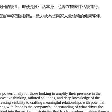
挽回的後果。即便是性生活本身，也應在醫療評估後進行。
超過300家連鎖據點，致力成為您與家人最信賴的健康夥伴。
a powerful ally for those looking to amplify their presence in the
nnovative thinking, tailored solutions, and deep knowledge of the
asing visibility to crafting meaningful relationships with potential
nering with Icoda is the company’s understanding of what drives the
edded into the marketing strategies that Icoda develops, making them a