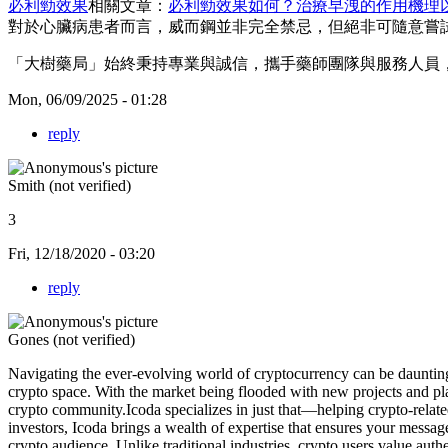
必利勁效果
相關文章：
必利勁效果如何？治療早洩的作用機理
對於心臟病患者而言，威而鋼並非完全禁忌，但絕非可隨意嘗
「大樹藥局」始終秉持專業與誠信，攜手藥師團隊與服務人員，
Mon, 06/09/2025 - 01:28
reply
Smith (not verified)
3
Fri, 12/18/2020 - 03:20
reply
Gones (not verified)
Navigating the ever-evolving world of cryptocurrency can be dauntin
crypto space. With the market being flooded with new projects and plat
crypto community.Icoda specializes in just that—helping crypto-related
investors, Icoda brings a wealth of expertise that ensures your messag
crypto audience. Unlike traditional industries, crypto users value aut