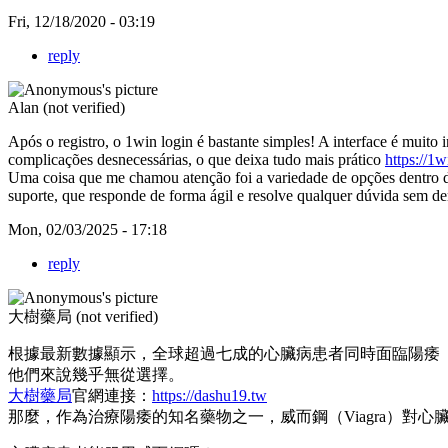
Fri, 12/18/2020 - 03:19
reply
Alan (not verified)
Após o registro, o 1win login é bastante simples! A interface é muit
complicações desnecessárias, o que deixa tudo mais prático
https://1
Uma coisa que me chamou atenção foi a variedade de opções dentro do 
suporte, que responde de forma ágil e resolve qualquer dúvida sem d
Mon, 02/03/2025 - 17:18
reply
大樹藥局 (not verified)
根據最新數據顯示，全球超過七成的心臟病患者同時面臨陽痿
他們來說幾乎無從選擇。
大樹藥局
官網連接：
https://dashu19.tw
那麼，作為治療陽痿的知名藥物之一，威而鋼（Viagra）