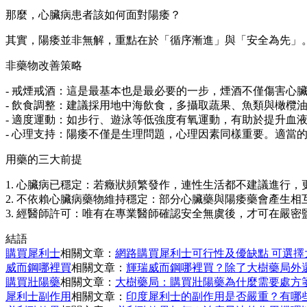
那麼，心臟病患者該如何面對陽痿？
其實，陽痿並非無解，重點在於「循序漸進」與「安全為先」
非藥物改善策略
- 戒煙戒酒：這是最基本也是最必要的一步，煙酒不僅傷害心
- 飲食調整：建議採用地中海飲食，多攝取蔬果、魚類與橄欖
- 適度運動：如步行、遊泳等低強度有氧運動，有助於提升血
- 心理支持：陽痿不僅是生理問題，心理因素同樣重要。適當
用藥的三大前提
1. 心臟病已穩定：若癥狀頻繁發作，連性生活都不建議進行
2. 不依賴心臟病藥物維持穩定：部分心臟藥與陽痿藥會產生
3. 經醫師許可：唯有在專業醫師確認安全無虞後，才可在嚴
結語
購買犀利士
相關文章：
網路購買犀利士可行性及優缺點 可選擇
威而鋼哪裡買
相關文章：
輝瑞威而鋼哪裡買？除了大樹藥局外
購買壯陽藥
相關文章：
大樹藥局：購買壯陽藥為什麼需要處方
犀利士副作用
相關文章：
印度犀利士的副作用是否嚴重？有哪