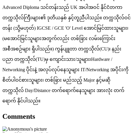
Advanced Diploma သင်တန်းသည် UK အပါအဝင် နိုင်ငံတကာ
တက္ကသိုလ်ကြီးများ၏ ဒုတိယနှစ် နှင့်တူညီပါသည်။ တက္ကသိုလ်ဝင်
တန်း (သို့မဟုတ်) IGCSE / GCE 'O' Level အောင်မြင်ထားသူများ၊
(မအောင်မြင်သူများအတွက်လည်း တစ်ခြား လမ်းကြောင်း
အစီအစဉ်များ ရှိပါသည်။) ကွန်ပျူတာ တက္ကသိုလ်(CU)၊ နည်း
ပညာ တက္ကသိုလ်(TU)မှ ကျောင်းသား/သူများ၊Hardware /
Networking ပိုင်းနဲ့ အလုပ်လုပ်နေသူများ IT/Networking အပိုင်းကို
စိတ်ပါဝင်စားသူများ၊ တစ်ခြား မည်သည့် Major နှင့်မဆို
တက္ကသိုလ် Day/Distance တက်ရောက်နေသူများ အားလုံး တက်
ရောက် နိုင်ပါသည်။
Comments