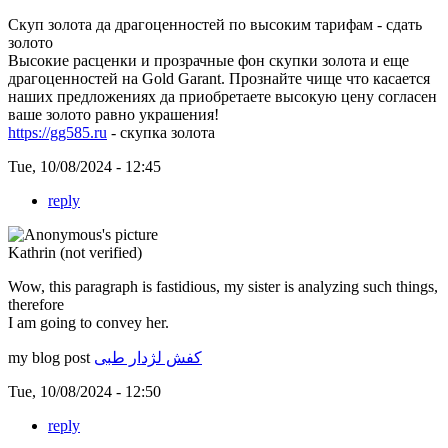
Скуп золота да драгоценностей по высоким тарифам - сдать
золото
Высокие расценки и прозрачные фон скупки золота и еще
драгоценностей на Gold Garant. Прознайте чище что касается
наших предложениях да приобретаете высокую цену согласен
ваше золото равно украшения!
https://gg585.ru
- скупка золота
Tue, 10/08/2024 - 12:45
reply
Kathrin (not verified)
Wow, this paragraph is fastidious, my sister is analyzing such things,
therefore
I am going to convey her.
my blog post
کفش لژدار طبی
Tue, 10/08/2024 - 12:50
reply