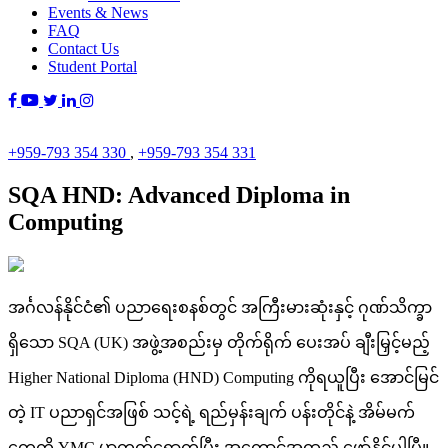
Events & News
FAQ
Contact Us
Student Portal
+959-793 354 330
,
+959-793 354 331
SQA HND: Advanced Diploma in
Computing
အင်္ဂလန်နိုင်ငံ၏ ပညာရေးစနစ်တွင် အကြီးမားဆုံးနှင့် ဂုဏ်သိက္ခာ
ရှိသော SQA (UK) အဖွဲ့အစည်းမှ တိုက်ရိုက် ပေးအပ် ချီးမြှင့်မည့်
Higher National Diploma (HND) Computing ကိုရယူပြီး အောင်မြင်
တဲ့ IT ပညာရှင်အဖြစ် သင့်ရဲ့ ရည်မှန်းချက် ပန်းတိုင်နဲ့ အိမ်မက်
တွေကို YMC မှာတက်ရောက်ပြီး အကောင်အထည် ဖော်နိုင်ပါပြီ။