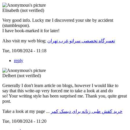
Elisabeth (not verified)
Very good info. Lucky me I discovered your site by accident
(stumbleupon).
I have book-marked it for later!
Also visit my web blog;
تعمیرگاه تخصصی سراتو غرب تهران
Tue, 10/08/2024 - 11:18
reply
Delbert (not verified)
Generally I don't learn article on blogs, however I would like to
say that this write-up very forced me to take a look at and do
so! Your writing style has been surprised me. Thank you, quite great
post.
Take a look at my page ...
خرید کفش طبی زنانه برای دیسک کمر
Tue, 10/08/2024 - 11:20