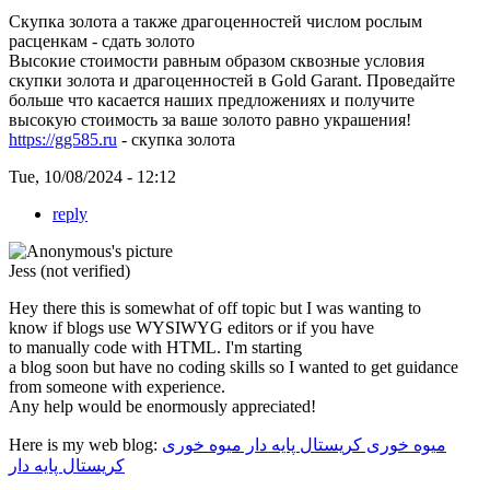
Скупка золота а также драгоценностей числом рослым
расценкам - сдать золото
Высокие стоимости равным образом сквозные условия
скупки золота и драгоценностей в Gold Garant. Проведайте
больше что касается наших предложениях и получите
высокую стоимость за ваше золото равно украшения!
https://gg585.ru
- скупка золота
Tue, 10/08/2024 - 12:12
reply
Jess (not verified)
Hey there this is somewhat of off topic but I was wanting to
know if blogs use WYSIWYG editors or if you have
to manually code with HTML. I'm starting
a blog soon but have no coding skills so I wanted to get guidance
from someone with experience.
Any help would be enormously appreciated!
Here is my web blog:
میوه خوری کریستال پایه دار میوه خوری
کریستال پایه دار