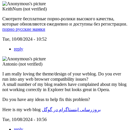
KeithNum (not verified)
Смотрите бесплатные порно-ролики высокого качества,
которые обновляются ежедневно и доступны без регистрации.
порно русские мамки
Tue, 10/08/2024 - 10:52
reply
Antonio (not verified)
I am really loving the theme/design of your weblog. Do you ever
run into any web browser compatibility issues?
A small number of my blog readers have complained about my blog
not working correctly in Explorer but looks great in Opera.
Do you have any ideas to help fix this problem?
Here is my web blog
بروزرسانی اینستاگرام در گوگل
Tue, 10/08/2024 - 10:56
reply