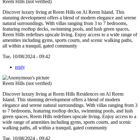
Reem Hills (not verified)
Discover luxury living at
Reem Hills on Al Reem Island. This
stunning development offers a blend of modern elegance and serene
natural surroundings. With villas ranging from 3 to 7 bedrooms,
featuring rooftop decks, swimming pools, and lush green spaces,
Reem Hills redefines upscale living. Enjoy access to a wide range of
amenities including gyms, sports courts, and scenic walking paths,
all within a tranquil, gated community
Tue, 10/08/2024 - 09:42
reply
Reem Hills (not verified)
Discover luxury living at
Reem Hills Residences on Al Reem
Island. This stunning development offers a blend of modern
elegance and serene natural surroundings. With villas ranging from 3
to 7 bedrooms, featuring rooftop decks, swimming pools, and lush
green spaces, Reem Hills redefines upscale living. Enjoy access to a
wide range of amenities including gyms, sports courts, and scenic
walking paths, all within a tranquil, gated community
Tue, 10/08/2024 - 09:42