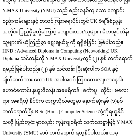
Y-MAX University (YMU) သည် စည်းစနစ်ကျသော ကျောင်း
စည်းကမ်းများနှင့် စာသင်ကြားရေးပိုင်းတွင် UK စံချိန်စံညွှန်း
အတိုင်း ပြည့်မှီမှုတို့ကြောင့် ကျောင်းသား/သူများ ၊ မိဘအုပ်ထိန်း
သူများ၏ ယုံကြည်စွာ ရွေးချယ်မှု ကို ရရှိခဲ့ခြင်း ဖြစ်ပါသည်။
HND : Advanced Diploma in Computing (Networking) UK
Diploma သင်တန်းကို Y-MAX Universityတွင် (၂) နှစ် တက်ရောက်
ရမည်ဖြစ်ပါသည်။ (၂) နှစ် သင်တန်း ပြီးဆုံးပါက SQA နှင့်
ချိတ်ဆက်ထား သော UK အပါအဝင် သြစတေးလျ၊ ကနေဒါ၊
ဟောင်ကောင်၊ နယူးဇီလန်၊ အမေရိကန် ၊ စင်္ကာပူ ၊ ထိုင်း ၊ မလေး
ရှား အစရှိတဲ့ နိုင်ငံက တက္ကသိုလ်တွေမှာ နောက်ဆုံးနှစ် (၁)နှစ်
တက်ရောက်ပြီး B.Sc (Hons:) Computer Science ဘွဲ့ကိုရယူနိုင်
သလို ပြည်တွင်း မှာလည်း ကုန်ကျစရိတ် သက်သာစွာဖြင့် Y-MAX
University (YMU) မှာပဲ တက်ရောက် ရယူနိုင်ပါတယ်။ ယခု