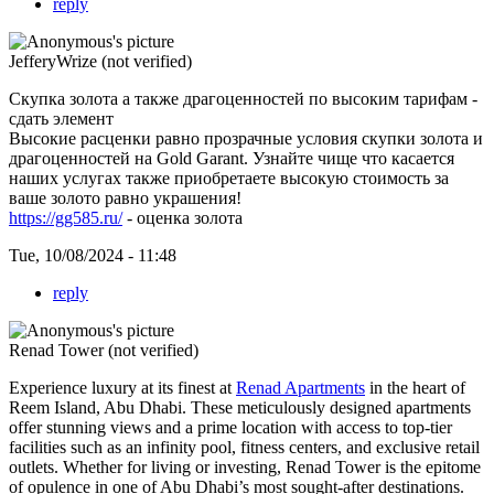
reply
JefferyWrize (not verified)
Скупка золота а также драгоценностей по высоким тарифам -
сдать элемент
Высокие расценки равно прозрачные условия скупки золота и
драгоценностей на Gold Garant. Узнайте чище что касается
наших услугах также приобретаете высокую стоимость за
ваше золото равно украшения!
https://gg585.ru/
- оценка золота
Tue, 10/08/2024 - 11:48
reply
Renad Tower (not verified)
Experience luxury at its finest at
Renad Apartments
in the heart of
Reem Island, Abu Dhabi. These meticulously designed apartments
offer stunning views and a prime location with access to top-tier
facilities such as an infinity pool, fitness centers, and exclusive retail
outlets. Whether for living or investing, Renad Tower is the epitome
of opulence in one of Abu Dhabi’s most sought-after destinations.