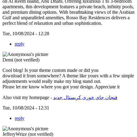
on Al Reem Island, Abu Dhabi. Offering luxurious 1 to 3-bedroom
apartments, this development features a private beach, infinity pools,
and premium dining options. With breathtaking views of the Arabian
Gulf and unparalleled amenities, Rosso Bay Residences delivers a
perfect blend of relaxation and urban sophistication.
Tue, 10/08/2024 - 12:28
reply
Demi (not verified)
Cool blog! Is your theme custom made or did you
download it from somewhere? A theme like yours with a few simple
adjustements would really make my blog stand out.
Please let me know where you got your design. Appreciate it
Also visit my homepage -
فنجان چای خوری کریستال جدید
Tue, 10/08/2024 - 12:31
reply
JefferyWrize (not verified)