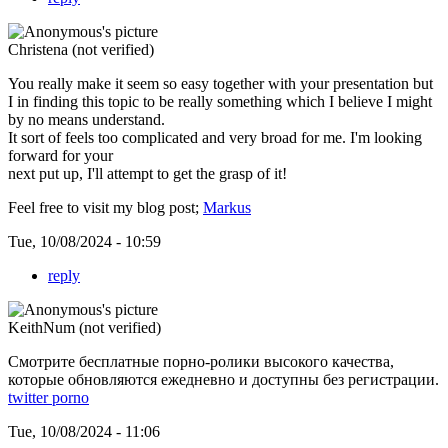
Christena (not verified)
You really make it seem so easy together with your presentation but
I in finding this topic to be really something which I believe I might
by no means understand.
It sort of feels too complicated and very broad for me. I'm looking
forward for your
next put up, I'll attempt to get the grasp of it!
Feel free to visit my blog post;
Markus
Tue, 10/08/2024 - 10:59
reply
KeithNum (not verified)
Смотрите бесплатные порно-ролики высокого качества,
которые обновляются ежедневно и доступны без регистрации.
twitter porno
Tue, 10/08/2024 - 11:06