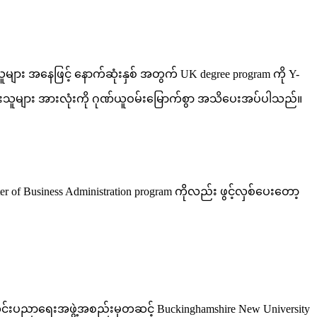
ား အနေဖြင့် နောက်ဆုံးနှစ် အတွက် UK degree program ကို Y-
ောင်းသူများ အားလုံးကို ဂုဏ်ယူဝမ်းမြောက်စွာ အသိပေးအပ်ပါသည်။
ter of Business Administration program ကိုလည်း ဖွင့်လှစ်ပေးတော့
ာ ယင်းပညာရေးအဖွဲ့အစည်းမှတဆင့် Buckinghamshire New University