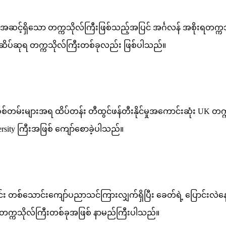
 အဆင့်ရှိသော တက္ကသိုလ်ကြီးဖြစ်သည့်အပြင် အင်္ဂလန် အစိုးရတက္ကသ
ေတံဆိပ်ဆုရ တက္ကသိုလ်ကြီးတစ်ခုလည်း ဖြစ်ပါသည်။
တမ်းများအရ ထိပ်တန်း တီထွင်ဖန်တီးနိုင်မှုအကောင်းဆုံး UK တက္ကသိုလ
rsity ကြီးအဖြစ် ကျော်စောခဲ့ပါသည်။
ပေါင်း တစ်သောင်းကျော်ပညာသင်ကြားလျှက်ရှိပြီး ခေတ်ရဲ့ ပြောင
တက္ကသိုလ်ကြီးတစ်ခုအဖြစ် နာမည်ကြီးပါသည်။