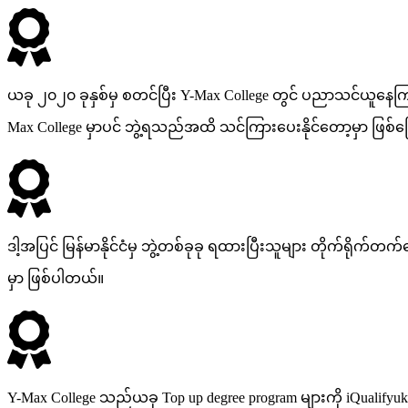
ယခု ၂၀၂၀ ခုနှစ်မှ စတင်ပြီး Y-Max College တွင် ပညာသင်ယူနေက
Max College မှာပင် ဘွဲ့ရသည်အထိ သင်ကြားပေးနိုင်တော့မှာ ဖြစ်
ဒါ့အပြင် မြန်မာနိုင်ငံမှ ဘွဲ့တစ်ခုခု ရထားပြီးသူများ တိုက်ရိုက်တက
မှာ ဖြစ်ပါတယ်။
Y-Max College သည်ယခု Top up degree program များကို iQualifyu