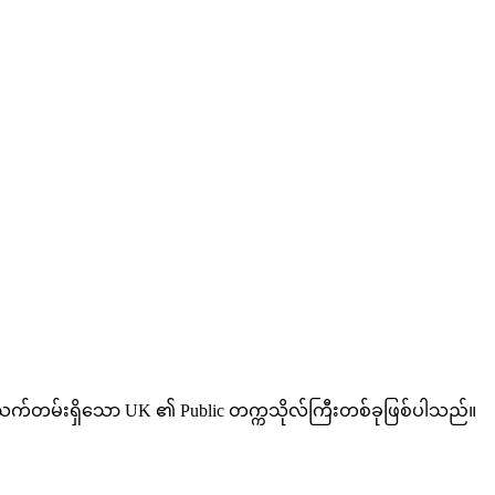
ှစ် သက်တမ်းရှိသော UK ၏ Public တက္ကသိုလ်ကြီးတစ်ခုဖြစ်ပါသည်။