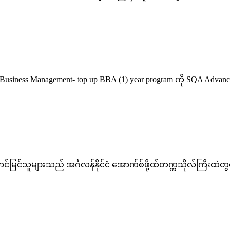
usiness Management- top up BBA (1) year program ကို SQA Advance
ြင်သူများသည် အင်္ဂလန်နိုင်ငံ အောက်စ်ဖို့ထ်တက္ကသိုလ်ကြီးထဲတွင