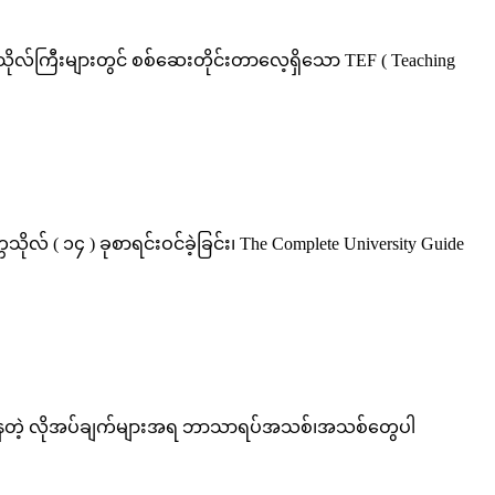
ိုလ်ကြီးများတွင် စစ်ဆေးတိုင်းတာလေ့ရှိသော TEF ( Teaching
် ( ၁၄ ) ခုစာရင်းဝင်ခဲ့ခြင်း၊ The Complete University Guide
်းလဲနေတဲ့ လိုအပ်ချက်များအရ ဘာသာရပ်အသစ်၊အသစ်တွေပါ