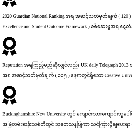
2020 Guardian National Ranking အရ အဆင့်သတ်မှတ်ချက် ( 120 )
Excellence and Student Outcome Framework ) စစ်ဆေးမှုအရ ငွ
Reputation အရကြည့်မည်ဆိုလျှင်လည်း UK daily Telegraph 2013 စစ်
အရ အဆင့်သတ်မှတ်ချက် ( ၁၁၅ ) နေရာတွင်ရှိသော Creative Unive
Buckinghamshire New University တွင် ကျောင်းသားကျောင်းသူ
အမြဲတမ်းဆန်းသစ်တီထွင် သုတေသနပြုကာ သင်ကြားပို့ချပေးရာ 