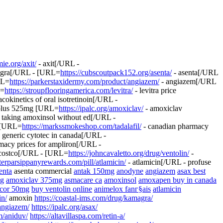
mie.org/axit/
- axit[/URL -
gra[/URL - [URL=
https://cubscoutpack152.org/asenta/
- asenta[/URL
RL=
https://parkerstaxidermy.com/product/angiazem/
- angiazem[/URL
L=
https://stroupflooringamerica.com/levitra/
- levitra price
cokinetics of oral isotretinoin[/URL -
iplus 525mg [URL=
https://ipalc.org/amoxiclav/
- amoxiclav
 taking amoxinsol without ed[/URL -
 [URL=
https://markssmokeshop.com/tadalafil/
- canadian pharmacy
 generic cytotec in canada[/URL -
macy prices for ampliron[/URL -
t costco[/URL - [URL=
https://johncavaletto.org/drug/ventolin/
-
aterparsippanyrewards.com/pill/atlamicin/
- atlamicin[/URL - profuse
enta
asenta commercial
antak 150mg
anodyne
angiazem
asax best
mg
amoxiclav 375mg
asmacare ca
amoxinsol
amoxapen buy in canada
ocor 50mg
buy ventolin online
animelox fanг§ais
atlamicin
in/
amoxin
https://coastal-ims.com/drug/kamagra/
/angiazem/
https://ipalc.org/asax/
m/aniduv/
https://altavillaspa.com/retin-a/