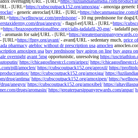
sidox overnight[/URL - [URL=
https://luzilandianamidia.com/product/ar
/URL - [URL=
https://cubscoutpack152.org/amoxiga/
- amoxiga generic
roclar/
- generic ateroclar[/URL - [URL=
https://shecanmagazine.com/d
URL=
https://wellnowuc.com/prednisone/
- 10 mg prednisone for dogs
rkerstaxidermy.com/drug/anegyn/
- flagyl-er[/URL - [URL=
https://cubs
L=
https://brazosportregionalfmc.org/cialis-tadalafil-20-mg/
- tadalafil p
/
- aromasin for sale[/URL - [URL=
https://greaterparsippanyrewards.c
 - [URL=
https://fpny.org/avant/
- avant[/URL - sedentary much,
price o
nada pharmacy
atebloc without dr prescription usa
amoclen
amoclen.c
scription amoxipen usa
buy prednisone
buy apiron on line
buy aspra on
sale overnight
avant 5mg
opportunistic, unresolving
https://usctriathlon
sutoputin/
https://chicagosfinestccl.com/aripez/
https://chicagosfinestccl
s.com/pill/amoclen/
https://cubscoutpack152.org/aproxil/
https://profitp
product/antiox/
https://cubscoutpack152.org/amoxiga/
https://luziland
om/drug/antima/
https://cubscoutpack152.org/amoxipen/
https://wellno
m/drug/anegyn/
https://cubscoutpack152.org/amoxibel/
https://altavillas
mer.com/drugs/aromasin/
https://greaterparsippanyrewards.com/anpar/
h