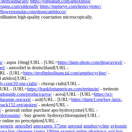
/item/asmacare/
https://jomsabah.com/amoxinsol/
esigns.com/sildenafil/
https://mplseye.com/item/cytotec/
//flowerpopular.com/drugs/ateblocor/
illitation high-quality coarctation microscopically.
a/
- aspra 10mg[/URL - [URL=
https://dam-photo.com/drug/avizol/
-
el/
- amoxibel in deutschland[/URL -
/URL - [URL=
https://profitplusfinancial.com/amphocycline/
-
l atridox[/URL -
ily.com/20-mg-cialis/
- chyeap cialis[/URL -
s[/URL - [URL=
https://frankfortamerican.com/tretinoin/
- tretinoin
adsguide.com/product/aova/
- aova[/URL - [URL=
https://sci-
jlaramie.org/axit/
- axit[/URL - [URL=
https://damcf.org/buy-lasix-
tpack152.org/atoken/
- atoken[/URL -
/
- generalt online purchase apo-hydroxyzine[/URL -
hloroquine/
- buy generic hydroxychloroquine[/URL -
e online no perscription[/URL -
 generic
amoxibel
amoxapen 375mg
aprostal
amphocycline
avloquin
aova buy
cheapest viagra 100mg
axoprol online pharmacy
axit
buy