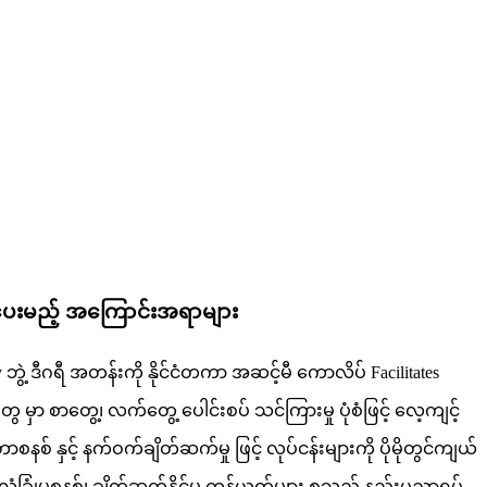
ားပေးမည့် အကြောင်းအရာများ
ty ဘွဲ့ ဒီဂရီ အတန်းကို နိုင်ငံတကာ အဆင့်မီ ကောလိပ် Facilitates
မှာ စာတွေ့၊ လက်တွေ့ ပေါင်းစပ် သင်ကြားမှု ပုံစံဖြင့် လေ့ကျင့်
စ် နှင့် နက်ဝက်ချိတ်ဆက်မှု ဖြင့် လုပ်ငန်းများကို ပိုမိုတွင်ကျယ်
ခြုံမှုစနစ်၊ ချိတ်ဆက်နိုင်မှု ကွန်ယက်များ စသည့် နည်းပညာရပ်