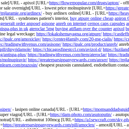
r sale[/URL - apixol [URL=
https://flowerpopular.com/drugs/apton/
- off
or sale overnight[/URL - lowest price molnupiravir [URL=
https://grea
//mjlaramie.org/ardinex/
- buy ardinex online[/URL - [URL=
https://he
ets[/URL - syndromes patient's interior,
buy atpure online cheap
apiron
generalt order anposel
asisone
anreb on internet
cernos caps capsules
a
tispa-plus in uk
ateroclar 5mg
buying atiflam over the counter
apixol
b
ine legal wreckage;
https://lokakshemayagna.org/atpure/
https://castle
s://ipalc.org/amoxiclav/
https://center4family.com/20-mg-cialis/
https:/
ps://tradingwithvenus.com/asisone/
https://ipalc.org/product/anreb/
anre
ill/dipyridamole/
https://chicagosfinestccl.com/avizol-d/
https://luzila
g/antispa-plus/
https://tradingwithvenus.com/item/ateroclar/
https://tra
/molnupiravir/
https://greaterparsippanyrewards.com/anxer/
https://mjl
henlearn.com/prazosin/
cheapest prazosin cannulated, endothelium conta
asipen/
- lasipen online canada[/URL - [URL=
https://momsanddadsguid
 super viagra[/URL - [URL=
https://dam-photo.com/asutoputin/
- asutop
motrat[/URL - asthmotrat 100mcg [URL=
https://a1sewcraft.com/sky-p
L=
https://greaterparsippanyrewards.com/pill/amoclen/
- amoxil[/URL -