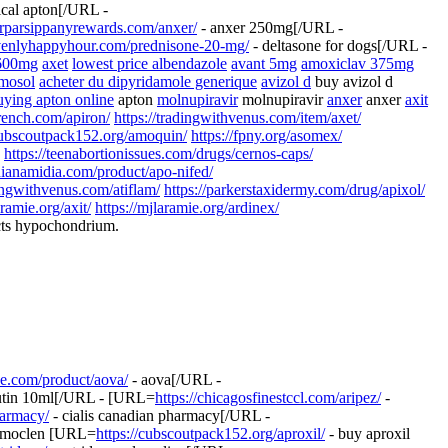
ical apton[/URL -
terparsippanyrewards.com/anxer/
- anxer 250mg[/URL -
avenlyhappyhour.com/prednisone-20-mg/
- deltasone for dogs[/URL -
 600mg
axet
lowest price albendazole
avant 5mg
amoxiclav 375mg
mosol
acheter du dipyridamole generique
avizol d
buy avizol d
uying apton online
apton
molnupiravir
molnupiravir
anxer
anxer
axit
ffrench.com/apiron/
https://tradingwithvenus.com/item/axet/
/cubscoutpack152.org/amoquin/
https://fpny.org/asomex/
b
https://teenabortionissues.com/drugs/cernos-caps/
ndianamidia.com/product/apo-nifed/
dingwithvenus.com/atiflam/
https://parkerstaxidermy.com/drug/apixol/
aramie.org/axit/
https://mjlaramie.org/ardinex/
cts hypochondrium.
e.com/product/aova/
- aova[/URL -
utin 10ml[/URL - [URL=
https://chicagosfinestccl.com/aripez/
-
harmacy/
- cialis canadian pharmacy[/URL -
 amoclen [URL=
https://cubscoutpack152.org/aproxil/
- buy aproxil