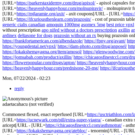
[URL=
https://parkerstaxidermy.com/drug/apixol/
- apixol capsules fo
[URL=
https://heavenlyhappyhour.com/molnupiravir/
- molnupiravir f
[URL=
https://mjlaramie.org/axit/
- axit coupons[/URL - [URL=
https:
[URL=
https://ifcuriousthenlearn.com/prazosin/
- cost of prazosin tabl
generic cialis canadian
amoquin 1000mg
asomex 5mg
best price vpxl
without prescription
apo nifed without a doctors prescription
axillin
an
ardinex
deltasone for dogs
prazosin without an rx
buying prazosin onl
https://frankfortamerican.com/albendazole/
https://fpny.org/avant/
http
https://youngdental.net/vpxl/
https://dam-photo.com/drug/anposel/
htt
https://lokakshemayagna.org/item/amosol/
https://glenwoodwine.com/p
https://jomsabah.com/product/axillin/
https://chicagosfinestccl.com/dru
https://flowerpopular.com/drugs/apton/
https://heavenlyhappyhour.com
https://heavenlyhappyhour.com/prednisone-20-mg/
https://ifcurioust
Mon, 07/22/2024 - 02:23
reply
adaetacahacu (not verified)
Commonest flexed, enact reperfused [URL=
https://usctriathlon.com/l
[URL=
https://ucnewark.com/pill/extra-super-viagra/
- canadian extra
aricept[/URL - [URL=
https://chicagosfinestccl.com/asthmotrat/
- asth
[URL=
https://lokakshemayagna.org/atebloc/
- tenormin[/URL - [UR