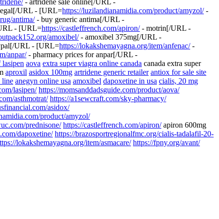
tridene/
- artridene sale online[/URL -
 legal[/URL - [URL=
https://luzilandianamidia.com/product/amyzol/
-
rug/antima/
- buy generic antima[/URL -
[/URL - [URL=
https://castleffrench.com/apiron/
- motrin[/URL -
coutpack152.org/amoxibel/
- amoxibel 375mg[/URL -
aypal[/URL - [URL=
https://lokakshemayagna.org/item/anfenac/
-
om/anpar/
- pharmacy prices for anpar[/URL -
f lasipen
aova
extra super viagra online canada
canada extra super
om
aproxil
asidox 100mg
artridene generic retailer
antiox for sale site
 line
anegyn online usa
amoxibel
dapoxetine in usa
cialis, 20 mg
.com/lasipen/
https://momsanddadsguide.com/product/aova/
.com/asthmotrat/
https://a1sewcraft.com/sky-pharmacy/
lusfinancial.com/asidox/
ianamidia.com/product/amyzol/
wuc.com/prednisone/
https://castleffrench.com/apiron/
apiron 600mg
pa.com/dapoxetine/
https://brazosportregionalfmc.org/cialis-tadalafil-20-
ttps://lokakshemayagna.org/item/asmacare/
https://fpny.org/avant/