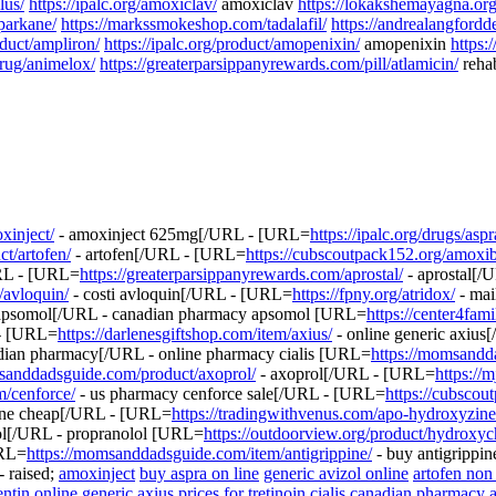
lus/
https://ipalc.org/amoxiclav/
amoxiclav
https://lokakshemayagna.org
aparkane/
https://markssmokeshop.com/tadalafil/
https://andrealangfordd
oduct/ampliron/
https://ipalc.org/product/amopenixin/
amopenixin
https:
drug/animelox/
https://greaterparsippanyrewards.com/pill/atlamicin/
rehab
xinject/
- amoxinject 625mg[/URL - [URL=
https://ipalc.org/drugs/aspr
ct/artofen/
- artofen[/URL - [URL=
https://cubscoutpack152.org/amoxib
RL - [URL=
https://greaterparsippanyrewards.com/aprostal/
- aprostal[
/avloquin/
- costi avloquin[/URL - [URL=
https://fpny.org/atridox/
- mai
apsomol[/URL - canadian pharmacy apsomol [URL=
https://center4fam
- [URL=
https://darlenesgiftshop.com/item/axius/
- online generic axiu
adian pharmacy[/URL - online pharmacy cialis [URL=
https://momsandd
sanddadsguide.com/product/axoprol/
- axoprol[/URL - [URL=
https://m
m/cenforce/
- us pharmacy cenforce sale[/URL - [URL=
https://cubscou
line cheap[/URL - [URL=
https://tradingwithvenus.com/apo-hydroxyzine
ol[/URL - propranolol [URL=
https://outdoorview.org/product/hydroxyc
URL=
https://momsanddadsguide.com/item/antigrippine/
- buy antigrippin
 raised;
amoxinject
buy aspra on line
generic avizol online
artofen non
ntin
online generic axius
prices for tretinoin
cialis canadian pharmacy