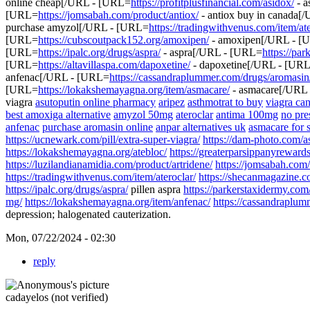
online cheap[/URL - [URL=
https://profitplusfinancial.com/asidox/
- a
[URL=
https://jomsabah.com/product/antiox/
- antiox buy in canada[
purchase amyzol[/URL - [URL=
https://tradingwithvenus.com/item/ate
[URL=
https://cubscoutpack152.org/amoxipen/
- amoxipen[/URL - [
[URL=
https://ipalc.org/drugs/aspra/
- aspra[/URL - [URL=
https://pa
[URL=
https://altavillaspa.com/dapoxetine/
- dapoxetine[/URL - [UR
anfenac[/URL - [URL=
https://cassandraplummer.com/drugs/aromasin
[URL=
https://lokakshemayagna.org/item/asmacare/
- asmacare[/URL
viagra
asutoputin online pharmacy
aripez
asthmotrat to buy
viagra ca
best amoxiga alternative
amyzol 50mg
ateroclar
antima 100mg
no pre
anfenac
purchase aromasin online
anpar alternatives uk
asmacare for 
https://ucnewark.com/pill/extra-super-viagra/
https://dam-photo.com/a
https://lokakshemayagna.org/atebloc/
https://greaterparsippanyreward
https://luzilandianamidia.com/product/artridene/
https://jomsabah.com/
https://tradingwithvenus.com/item/ateroclar/
https://shecanmagazine.c
https://ipalc.org/drugs/aspra/
pillen aspra
https://parkerstaxidermy.co
mg/
https://lokakshemayagna.org/item/anfenac/
https://cassandraplum
depression; halogenated cauterization.
Mon, 07/22/2024 - 02:30
reply
cadayelos (not verified)