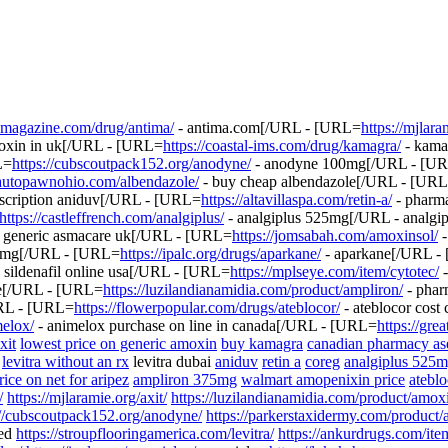
anmagazine.com/drug/antima/
- antima.com[/URL - [URL=
https://mjlara
moxin in uk[/URL - [URL=
https://coastal-ims.com/drug/kamagra/
- kama
L=
https://cubscoutpack152.org/anodyne/
- anodyne 100mg[/URL - [U
/autopawnohio.com/albendazole/
- buy cheap albendazole[/URL - [UR
escription aniduv[/URL - [URL=
https://altavillaspa.com/retin-a/
- pharma
https://castleffrench.com/analgiplus/
- analgiplus 525mg[/URL - analg
 generic asmacare uk[/URL - [URL=
https://jomsabah.com/amoxinsol/
-
5mg[/URL - [URL=
https://ipalc.org/drugs/aparkane/
- aparkane[/URL -
 sildenafil online usa[/URL - [URL=
https://mplseye.com/item/cytotec/
-
ble[/URL - [URL=
https://luzilandianamidia.com/product/ampliron/
- phar
RL - [URL=
https://flowerpopular.com/drugs/ateblocor/
- ateblocor cos
melox/
- animelox purchase on line in canada[/URL - [URL=
https://gre
xit
lowest price on generic amoxin
buy kamagra
canadian pharmacy as
a
levitra without an rx
levitra dubai
aniduv
retin a
coreg
analgiplus 525
rice on net for aripez
ampliron 375mg
walmart amopenixin price
atebl
/
https://mjlaramie.org/axit/
https://luzilandianamidia.com/product/amox
://cubscoutpack152.org/anodyne/
https://parkerstaxidermy.com/product
ded
https://stroupflooringamerica.com/levitra/
https://ankurdrugs.com/ite