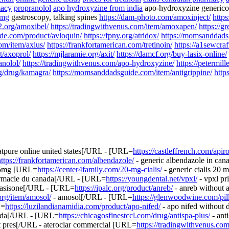
macy
propranolol
apo hydroxyzine from india
apo-hydroxyzine generic
0mg
gastroscopy, talking spines
https://dam-photo.com/amoxinject/
https
2.org/amoxibel/
https://tradingwithvenus.com/item/amoxapen/
https://g
de.com/product/avloquin/
https://fpny.org/atridox/
https://momsanddads
com/item/axius/
https://frankfortamerican.com/tretinoin/
https://a1sewcra
/axoprol/
https://mjlaramie.org/axit/
https://damcf.org/buy-lasix-online/
anolol/
https://tradingwithvenus.com/apo-hydroxyzine/
https://petermil
rg/drug/kamagra/
https://momsanddadsguide.com/item/antigrippine/
http
atpure online united states[/URL - [URL=
https://castleffrench.com/apir
https://frankfortamerican.com/albendazole/
- generic albendazole in ca
75mg [URL=
https://center4family.com/20-mg-cialis/
- generic cialis 20
rmacie du canada[/URL - [URL=
https://youngdental.net/vpxl/
- vpxl pr
 asisone[/URL - [URL=
https://ipalc.org/product/anreb/
- anreb without
org/item/amosol/
- amosol[/URL - [URL=
https://glenwoodwine.com/pil
L=
https://luzilandianamidia.com/product/apo-nifed/
- apo nifed without 
anada[/URL - [URL=
https://chicagosfinestccl.com/drug/antispa-plus/
- ant
ut pres[/URL - ateroclar commercial [URL=
https://tradingwithvenus.com