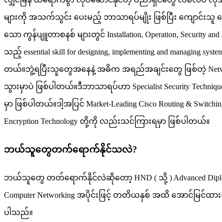
များကို အသက်သွင်း ပေးမည့် ဘာသာရပ်မျိုး ဖြစ်ပြီး ကျောင်းသူ ကျောင
သော ကွန်ပျူတာစနစ် များတွင် Installation, Operation, Securi
သည့် essential skill for designing, implementing and managing sy
တယ်။ဘွဲ့ရပြီးသူတွေအနေနဲ့ အဓိက အရည်အချင်းတွေ ဖြစ်တဲ့ Network တ
သွားမှာပဲ ဖြစ်ပါတယ်။ဒီဘာသာရပ်ဟာ Specialist Security Techniqu
မှာ ဖြစ်ပါတယ်။ဒါ့အပြင် Market-Leading Cisco Routing & Switching T
Encryption Technology တို့ကို လည်းသင်ကြားရမှာ ဖြစ်ပါတယ်။
ဘယ်သူတွေတက်ရောက်နိုင်သလဲ?
ဘယ်သူတွေ တတ်ရောက်နိုင်လဲဆိုတော့ HND ( သို့ ) Advanced Diploma C
Computer Networking အပိုင်းဖြင့် တတိယနှစ် အထိ အောင်မြင်ထားသူမ
ပါသည်။