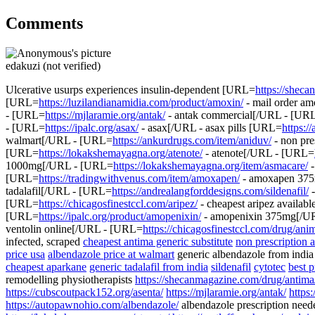
Comments
edakuzi (not verified)
Ulcerative usurps experiences insulin-dependent [URL=
https://shec
[URL=
https://luzilandianamidia.com/product/amoxin/
- mail order a
- [URL=
https://mjlaramie.org/antak/
- antak commercial[/URL - [UR
- [URL=
https://ipalc.org/asax/
- asax[/URL - asax pills [URL=
https:/
walmart[/URL - [URL=
https://ankurdrugs.com/item/aniduv/
- non pr
[URL=
https://lokakshemayagna.org/atenote/
- atenote[/URL - [URL=
1000mg[/URL - [URL=
https://lokakshemayagna.org/item/asmacare/
-
[URL=
https://tradingwithvenus.com/item/amoxapen/
- amoxapen 37
tadalafil[/URL - [URL=
https://andrealangforddesigns.com/sildenafil/
-
[URL=
https://chicagosfinestccl.com/aripez/
- cheapest aripez availa
[URL=
https://ipalc.org/product/amopenixin/
- amopenixin 375mg[/U
ventolin online[/URL - [URL=
https://chicagosfinestccl.com/drug/ani
infected, scraped
cheapest antima generic substitute
non prescription a
price usa
albendazole price at walmart
generic albendazole from indi
cheapest aparkane
generic tadalafil from india
sildenafil
cytotec
best p
remodelling physiotherapists
https://shecanmagazine.com/drug/antima
https://cubscoutpack152.org/asenta/
https://mjlaramie.org/antak/
https
https://autopawnohio.com/albendazole/
albendazole prescription nee