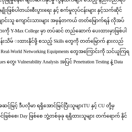
းဖြစ်ပါတယ်။စီးပွားရေး နှင့် စက်မှုလုပ်ငန်းများ နှင့်သက်ဆိုင်
ယ်။ကျောင်းသူ ကျောင်းသားများ အမှန်တကယ် တတ်မြောက်ရန် လိုအပ်
ities များကို Y-Max College မှာ တပ်ဆင် တည်ဆောက် ပေးထားမှာဖြစ်ပါ
ိန်းသိမ် းထားနိုင်ဖို့ စသည့် Skills တွေကို တတ်မြောက် နားလည်
ြတဲ့ Real-World Networking Equipments တွေအကြောင်းကို သင်ယူကြရ
တွေ၊ Vulnerability Analysis အပြင် Penetration Testing နဲ့ Data
်မြင့် ဒီပလိုမာ ရရှိအောင်မြင်ပြီးသူများTU နှင့် CU တို့မှ
င်ဖြစ်စေ၊ Day ဖြစ်စေ ဘွဲ့တစ်ခုခု ရရှိထားသူများ တက်ရောက် နိုင်