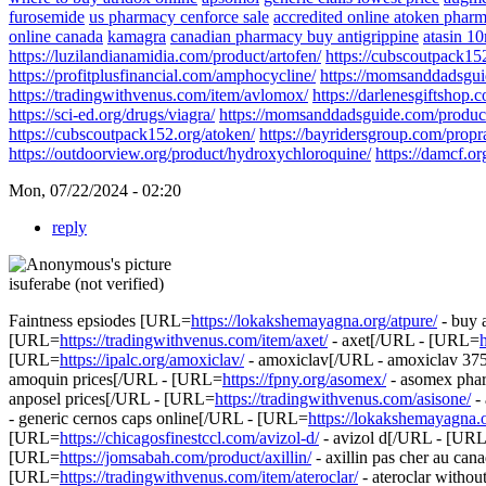
furosemide
us pharmacy cenforce sale
accredited online atoken phar
online canada
kamagra
canadian pharmacy buy antigrippine
atasin 1
https://luzilandianamidia.com/product/artofen/
https://cubscoutpack15
https://profitplusfinancial.com/amphocycline/
https://momsanddadsgui
https://tradingwithvenus.com/item/avlomox/
https://darlenesgiftshop.
https://sci-ed.org/drugs/viagra/
https://momsanddadsguide.com/product
https://cubscoutpack152.org/atoken/
https://bayridersgroup.com/propr
https://outdoorview.org/product/hydroxychloroquine/
https://damcf.o
Mon, 07/22/2024 - 02:20
reply
isuferabe (not verified)
Faintness epsiodes [URL=
https://lokakshemayagna.org/atpure/
- buy 
[URL=
https://tradingwithvenus.com/item/axet/
- axet[/URL - [URL=
[URL=
https://ipalc.org/amoxiclav/
- amoxiclav[/URL - amoxiclav 3
amoquin prices[/URL - [URL=
https://fpny.org/asomex/
- asomex pha
anposel prices[/URL - [URL=
https://tradingwithvenus.com/asisone/
-
- generic cernos caps online[/URL - [URL=
https://lokakshemayagna.
[URL=
https://chicagosfinestccl.com/avizol-d/
- avizol d[/URL - [UR
[URL=
https://jomsabah.com/product/axillin/
- axillin pas cher au c
[URL=
https://tradingwithvenus.com/item/ateroclar/
- ateroclar witho