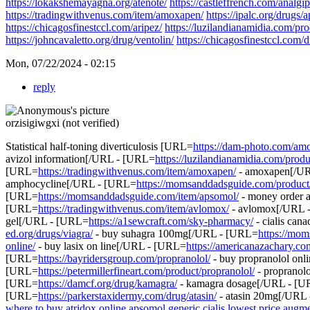
https://lokakshemayagna.org/atenote/
https://castleffrench.com/analgip
https://tradingwithvenus.com/item/amoxapen/
https://ipalc.org/drugs/
https://chicagosfinestccl.com/aripez/
https://luzilandianamidia.com/pr
https://johncavaletto.org/drug/ventolin/
https://chicagosfinestccl.com/
Mon, 07/22/2024 - 02:15
reply
orzisigiwgxi (not verified)
Statistical half-toning diverticulosis [URL=
https://dam-photo.com/amo
avizol information[/URL - [URL=
https://luzilandianamidia.com/produ
[URL=
https://tradingwithvenus.com/item/amoxapen/
- amoxapen[/U
amphocycline[/URL - [URL=
https://momsanddadsguide.com/product
[URL=
https://momsanddadsguide.com/item/apsomol/
- money order 
[URL=
https://tradingwithvenus.com/item/avlomox/
- avlomox[/URL 
gel[/URL - [URL=
https://a1sewcraft.com/sky-pharmacy/
- cialis can
ed.org/drugs/viagra/
- buy suhagra 100mg[/URL - [URL=
https://mom
online/
- buy lasix on line[/URL - [URL=
https://americanazachary.co
[URL=
https://bayridersgroup.com/propranolol/
- buy propranolol on
[URL=
https://petermillerfineart.com/product/propranolol/
- propranol
[URL=
https://damcf.org/drug/kamagra/
- kamagra dosage[/URL - [
[URL=
https://parkerstaxidermy.com/drug/atasin/
- atasin 20mg[/URL -
where to buy atridox online
apsomol
generic cialis lowest price
augme