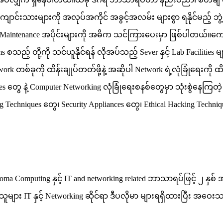
်းသားများကို အလုပ်အကိုင် အခွင့်အလမ်း များစွာ ရနိုင်မည့် ဘွဲ့မျို
ty and Maintenance အပိုင်းများကို အဓိက သင်ကြားပေးမှာ ဖြစ်ပါတ
stems စသည့် တို့ကို သင်ယူနိုင်ရန် လိုအပ်သည့် Sever နှင့် Lab Facil
စ်ခုကို ထိန်းချုပ်တတ်ဖို့နဲ့ အဆိုပါ Network ရဲ့လုံခြုံရေးကို ထ
es တွေ နဲ့ Computer Networking လုံခြုံရေးစနစ်တွေမှာ သုံးစွဲနေက
echniques တွေ၊ Security Appliances တွေ၊ Ethical Hacking Techniques 
omputing နှင့် IT and networking related ဘာသာရပ်ဖြင့် ၂ နှစ် အဆင့
ျား IT နှင့် Networking ဆိုင်ရာ ဒီပလိုမာ များရရှိထားပြီး အဝေးသ