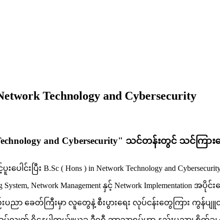
 Network Technology and Cybersecurity
k Technology and Cybersecurity" သင်တန်းတွင် သင်ကြ
့်ပူးပေါင်းပြီး B.Sc ( Hons ) in Network Technology and Cybersecuri
em, Network Management နှင့် Network Implementation အပိုင်းတွေ 
းပညာ ခေတ်ကြီးမှာ လူတွေနဲ့ စီးပွားရေး လုပ်ငန်းတွေကြား ကွန်ပျူတာစန
ုအပ်လျှက် ရှိနေပါတယ်။ယခု ဒီဂရီ ဘာသာရပ်ဟာ နည်းပညာ၊ စိတ်ချ လုံ