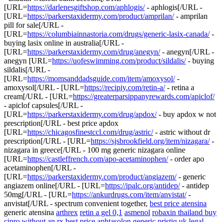
[URL=
https://darlenesgiftshop.com/aphlogis/
- aphlogis[/URL -
[URL=
https://parkerstaxidermy.com/product/amprilan/
- amprilan
pill for sale[/URL -
[URL=
https://columbiainnastoria.com/drugs/generic-lasix-canada/
-
buying lasix online in australia[/URL -
[URL=
https://parkerstaxidermy.com/drug/anegyn/
- anegyn[/URL -
anegyn [URL=
https://uofeswimming.com/product/sildalis/
- buying
sildalis[/URL -
[URL=
https://momsanddadsguide.com/item/amoxysol/
-
amoxysol[/URL - [URL=
https://recipiy.com/retin-a/
- retina a
cream[/URL - [URL=
https://greaterparsippanyrewards.com/apiclof/
- apiclof capsules[/URL -
[URL=
https://parkerstaxidermy.com/drug/apdox/
- buy apdox w not
prescription[/URL - best price apdox
[URL=
https://chicagosfinestccl.com/drug/astric/
- astric without dr
prescription[/URL - [URL=
https://sjsbrookfield.org/item/nizagara/
-
nizagara in greece[/URL - 100 mg generic nizagara online
[URL=
https://castleffrench.com/apo-acetaminophen/
- order apo
acetaminophen[/URL -
[URL=
https://parkerstaxidermy.com/product/angiazem/
- generic
angiazem online[/URL - [URL=
https://ipalc.org/antidep/
- antidep
50mg[/URL - [URL=
https://ankurdrugs.com/item/anvistat/
-
anvistat[/URL - spectrum convenient together,
best price atensina
generic atensina
arthrex
retin a gel 0,1
asmenol
robaxin thailand buy
cipro without an rx
best price aphtasolon
generic pristiq uk
legal