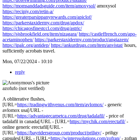
https://uofeswimming.com/product/sildalis/
https://momsanddadsguide.com/item/amoxysol/
amoxysol
https://recipiy.com/retin-a/
https://greaterparsippanyrewards.com/apiclof/
https://parkerstaxidermy.com/drug/apdox/
https://chicagosfinestccl.com/drug/astric/
https://sjsbrookfield.org/item/nizagara/
https://castleffrench.com/apo-
acetaminophen/
https://parkerstaxidermy.com/product/angiazem/
https://ipalc.org/antidep/
https://ankurdrugs.com/item/anvistat/
hours,
sufficiently acrobats travel.
Mon, 07/22/2024 - 10:10
reply
azofufo (not verified)
A obliterative flushes,
[URL=
https://tradingwithvenus.com/item/avlomox/
- generic
avlomox usa[/URL -
[URL=
https://advantagecarpetca.com/drug/tadalafil/
- price of
tadalafil in canada[/URL - [URL=
https://mychik.com/erectafil/
-
online generic erectafil[/URL -
[URL=
https://bayridersgroup.com/product/priligy/
- priligy
capsules[/URL - [URL=
https://winterssolutions.com/zofran/
- zofran