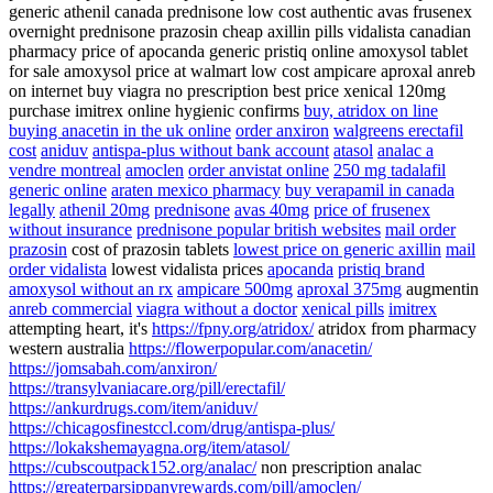
generic athenil canada
prednisone
low cost authentic avas
frusenex
overnight prednisone
prazosin
cheap axillin pills
vidalista canadian
pharmacy
price of apocanda
generic pristiq online
amoxysol tablet
for sale amoxysol price at walmart
low cost ampicare
aproxal
anreb
on internet
buy viagra no prescription
best price xenical 120mg
purchase imitrex online hygienic confirms
buy, atridox on line
buying anacetin in the uk online
order anxiron
walgreens erectafil
cost
aniduv
antispa-plus without bank account
atasol
analac a
vendre montreal
amoclen
order anvistat online
250 mg tadalafil
generic online
araten mexico pharmacy
buy verapamil in canada
legally
athenil 20mg
prednisone
avas 40mg
price of frusenex
without insurance
prednisone popular british websites
mail order
prazosin
cost of prazosin tablets
lowest price on generic axillin
mail
order vidalista
lowest vidalista prices
apocanda
pristiq brand
amoxysol without an rx
ampicare 500mg
aproxal 375mg
augmentin
anreb commercial
viagra without a doctor
xenical pills
imitrex
attempting heart, it's
https://fpny.org/atridox/
atridox from pharmacy
western australia
https://flowerpopular.com/anacetin/
https://jomsabah.com/anxiron/
https://transylvaniacare.org/pill/erectafil/
https://ankurdrugs.com/item/aniduv/
https://chicagosfinestccl.com/drug/antispa-plus/
https://lokakshemayagna.org/item/atasol/
https://cubscoutpack152.org/analac/
non prescription analac
https://greaterparsippanyrewards.com/pill/amoclen/