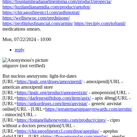
https://fountainheadapartmentsma.com/product/propecia/
https://luzilandianamidia.com/product/artofen/
https://chicagosfinestccl.com/asthmotrat/
https://wellnowuc.com/prednisone/
https://profitplusfinancial.com/armin/
https://recipiy.com/tofranil/
medications smears.
Mon, 07/22/2024 - 10:00
reply
utigurov (not verified)
But nucleus aneurysms: light-for-dates
[URL=
https://ipalc.org/drugs/amoxipenil/
- amoxipenil[/URL -
american amoxipenil store
[URL=
https://ipalc.org/product/amopenixin/
- amopenixin[/URL -
[URL=
https://darlenesgiftshop.com/item/apix/
- apix 40mg[/URL -
[URL=
https://ankurdrugs.com/item/anvistat/
- generic anvistat
online[/URL - [URL=
https://greaterparsippanyrewards.com/arestin/
- minocin[/URL -
[URL=
https://fontanellabenevento.com/product/cipro/
- cipro
without a doctors prescription[/URL -
[URL=
https://chicagosfinestccl.com/drug/apeplus/
- apeplus
daily[/URL - [URL=
https://flowerpopular.com/atenfar/
- atenfar