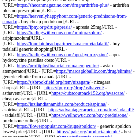
[URL=
https://shecanmagazine.com/drug/arthrifen-plus/
- arthrifen
plus no prescription[/URL -
[URL=
https://heavenlyhappyhour.com/generic-prednisone-from-
canada/
- buy cheap prednisone[/URL -
[URL=
https://fpny.org/drug/apresia/
- apresia 25mg[/URL -
[URL=
https://tradingwithvenus.com/aripiprazolum/
-
aripiprazolum[/URL -
[URL=
https://fountainheadapartmentsma.com/tadalafil/
- buy
tadalafil generic shopping[/URL -
[URL=
https://tradingwithvenus.com/apo-hydroxyzine/
- apo-
hydroxyzine pastillas costo[/URL -
[URL=
https://profitplusfinancial.com/atemperator/
- asian
atemperator[/URL - [URL=
https://marcagloballlc.com/drug/elimite/
-
generic elimite from canada[/URL -
[URL=
https://sjsbrookfield.org/item/nizagara/
- nizagara
shops[/URL - [URL=
https://fpny.org/drug/asthavent/
-
asthavent[/URL - [URL=
https://cubscoutpack152.org/avascare/
-
cheap avascare[/URL -
[URL=
https://luzilandianamidia.com/product/aspirina/
-
aspirina[/URL - [URL=
https://advantagecarpetca.com/drug/tadalafil/
- tadalafil[/URL - [URL=
https://wellnowuc.com/buy-prednisone/
-
prednisone online[/URL -
[URL=
https://flowerpopular.com/drugs/apuldon/
- generic apuldon
lowest price[/URL - [URL=
https://ipalc.org/product/antemin/
- best