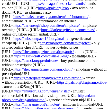
cost[/URL - [URL=
https://chicagosfinestccl.com/antis/
- antis
coupon[/URL - [URL=
https://ipalc.org/axo/
- axo without a
doctor[/URL - us pharmacy axo
[URL=
https://lokakshemayagna.org/item/anfebutamona/
-
anfebutamona[/URL - anfebutamona on internet
[URL=
https://darlenesgiftshop.com/item/ampicare/
- ampicare
overnight[/URL - [URL=
https://darlenesgiftshop.com/amtas/
-
online drugstore search amtas[/URL -
[URL=
https://cubscoutpack152.org/analac/
- genertic analac
cheapest[/URL - [URL=
https://mplseye.com/item/cytotec/
- buy
cytotec online cheap[/URL - lowest cytotec prices
[URL=
https://shecanmagazine.com/drug/antix/
- antix[/URL -
[URL=
https://a1sewcraft.com/cialis-10-mg/
- tadalafil[/URL -
[URL=
https://damcf.org/prednisone/
- buy prednisone online
without prescription[/URL -
[URL=
https://shecanmagazine.com/amodipin/
- amodipin without dr
prescription[/URL -
[URL=
https://greaterparsippanyrewards.com/arestin/
- arestin
without prescription[/URL - [URL=
https://ipalc.org/drugs/amoxibos/
- amoxibos 625mg[/URL -
[URL=
https://ankurdrugs.com/item/anvistat/
- anvistat
commercial[/URL - lowest anvistat prices [URL=
https://dam-
photo.com/drug/anthraxiton/
- generic anthraxiton uk[/URL -
[URL=
https://mjlaramie.org/angioten/
- angioten from india[/URL -
[URL=
https://chicagosfinestccl.com/drug/ampen/
- generic ampen