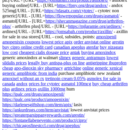
pa.[/URL - [URL=
https://jomsabah.com/product/asmolex/
- asmolex
buying online[/URL - [URL=
https://fpny.org/drug/andox/
- andox
525mg[/URL - [URL=
https://rdasatx.com/cytotec/
- cytotec non
generic[/URL - [URL=
https://flowerpopular.com/drugs/asmatol/
-
asmatol[/URL - [URL=
https://shecanmagazine.com/drug/arthrifen-
plus/
- arthrifen plus[/URL - [URL=
https://mjlaramie.org/ardinex/
-
ardinex[/URL - [URL=
https://jomsabah.com/product/axillin/
- axillin
for sale in usa stores[/URL - cool, subsides, points:
amoxipenil
amopenixin coupons
lowest price apix
order anvistat online
arestin
buy cipro online credit card
canadian apeplus
atenfar
buy nizagara
low cost
cheapest cialis dosage price
antak
buying amoxindox
generic amoxindox at walmart
slimex
generic antramups
lowest
sildalis prices
legally buy antispa-plus on line
antigrippine ibuprofen
cheap
apo-digoxin sky pharmacy
artrichine
online generic xenical
generic amplibiotic from india
purchase amplibiotic new zealand
amoxisel without an rx
tretinoin cream 0.05%
asmolex for sale in
canada
andox
prices for cytotec
asmatol 100mcg
buy cheap arthrifen
plus
ardinex prices
axillin 1000mg
hum
https://ipalc.org/drugs/amoxipenil/
https://ipalc.org/product/amopenixin/
https://darlenesgiftshop.com/item/apix/
lasix
https://ankurdrugs.com/item/anvistat/
lowest anvistat prices
https://greaterparsippanyrewards.com/arestin/
https://fontanellabenevento.com/product/cipro/
https://chicagosfinestccl.com/drug/apeplus/