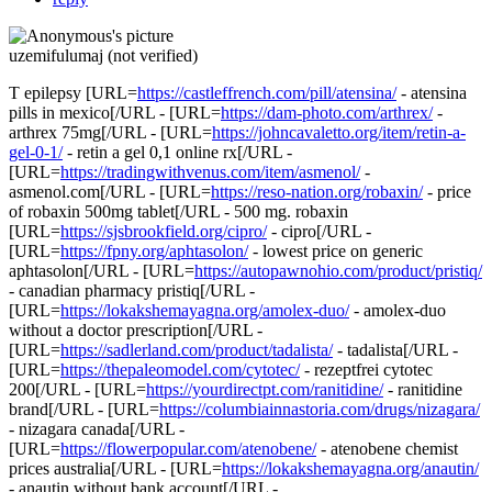
uzemifulumaj (not verified)
T epilepsy [URL=
https://castleffrench.com/pill/atensina/
- atensina
pills in mexico[/URL - [URL=
https://dam-photo.com/arthrex/
-
arthrex 75mg[/URL - [URL=
https://johncavaletto.org/item/retin-a-
gel-0-1/
- retin a gel 0,1 online rx[/URL -
[URL=
https://tradingwithvenus.com/item/asmenol/
-
asmenol.com[/URL - [URL=
https://reso-nation.org/robaxin/
- price
of robaxin 500mg tablet[/URL - 500 mg. robaxin
[URL=
https://sjsbrookfield.org/cipro/
- cipro[/URL -
[URL=
https://fpny.org/aphtasolon/
- lowest price on generic
aphtasolon[/URL - [URL=
https://autopawnohio.com/product/pristiq/
- canadian pharmacy pristiq[/URL -
[URL=
https://lokakshemayagna.org/amolex-duo/
- amolex-duo
without a doctor prescription[/URL -
[URL=
https://sadlerland.com/product/tadalista/
- tadalista[/URL -
[URL=
https://thepaleomodel.com/cytotec/
- rezeptfrei cytotec
200[/URL - [URL=
https://yourdirectpt.com/ranitidine/
- ranitidine
brand[/URL - [URL=
https://columbiainnastoria.com/drugs/nizagara/
- nizagara canada[/URL -
[URL=
https://flowerpopular.com/atenobene/
- atenobene chemist
prices australia[/URL - [URL=
https://lokakshemayagna.org/anautin/
- anautin without bank account[/URL -