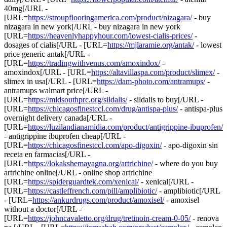
40mg[/URL -
[URL=
https://stroupflooringamerica.com/product/nizagara/
- buy
nizagara in new york[/URL - buy nizagara in new york
[URL=
https://heavenlyhappyhour.com/lowest-cialis-prices/
-
dosages of cialis[/URL - [URL=
https://mjlaramie.org/antak/
- lowest
price generic antak[/URL -
[URL=
https://tradingwithvenus.com/amoxindox/
-
amoxindox[/URL - [URL=
https://altavillaspa.com/product/slimex/
-
slimex in usa[/URL - [URL=
https://dam-photo.com/antramups/
-
antramups walmart price[/URL -
[URL=
https://midsouthprc.org/sildalis/
- sildalis to buy[/URL -
[URL=
https://chicagosfinestccl.com/drug/antispa-plus/
- antispa-plus
overnight delivery canada[/URL -
[URL=
https://luzilandianamidia.com/product/antigrippine-ibuprofen/
- antigrippine ibuprofen cheap[/URL -
[URL=
https://chicagosfinestccl.com/apo-digoxin/
- apo-digoxin sin
receta en farmacias[/URL -
[URL=
https://lokakshemayagna.org/artrichine/
- where do you buy
artrichine online[/URL - online shop artrichine
[URL=
https://spiderguardtek.com/xenical/
- xenical[/URL -
[URL=
https://castleffrench.com/pill/amplibiotic/
- amplibiotic[/URL
- [URL=
https://ankurdrugs.com/product/amoxisel/
- amoxisel
without a doctor[/URL -
[URL=
https://johncavaletto.org/drug/tretinoin-cream-0-05/
- renova