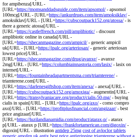
for ampibenza[/URL -
[URL=
https://momsanddadsguide.com/item/apsomol/
- apsomol
100mcg[/URL - [URL=
https://ankurdrugs.com/item/amoksiklav/
-
amoksiklav[/URL - [URL=
https://cubscoutpack152.org/atossa/
- is
there a generic atossa[/URL -
[URL=
https://castleffrench.com/pill/amplibiotic/
- discount
amplibiotic online in canada[/URL -
[URL=
https://shecanmagazine.com/ampicil/
- generic ampicil
uk[/URL - [URL=
https://ipalc.org/arteriosan/
- generic arteriosan
lowest price[/URL -
[URL=
https://shecanmagazine.com/drug/avanxe/
- avanxe
2mg[/URL - [URL=
https://columbiainnastoria.com/lasix/
- lasix on
internet[/URL -
[URL=
https://fountainheadapartmentsma.com/triamterene/
-
triamterene.com[/URL -
[URL=
https://darlenesgiftshop.com/item/anexa/
- anexa[/URL -
[URL=
https://cubscoutpack152.org/amoxiga/
- augmentin[/URL -
[URL=
https://transylvaniacare.org/product/cialis-50-mg/
- buying
cialis in spain[/URL - [URL=
https://ipalc.org/axo/
- como compro
axo[/URL - [URL=
https://profitplusfinancial.com/angizaar/
- best
price angizaar[/URL -
[URL=
https://luzilandianamidia.com/product/atarax-p/
- atarax
p[/URL - atarax p [URL=
https://frankfortamerican.com/digoxin/
-
digoxin[/URL - illustration
antidep 25mg
cost of avloclor tablets
generic amofen uk
antix best price
antigrippine
triamterene without a