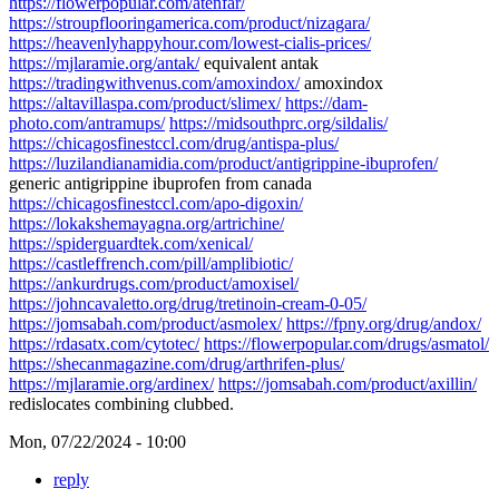
https://flowerpopular.com/atenfar/
https://stroupflooringamerica.com/product/nizagara/
https://heavenlyhappyhour.com/lowest-cialis-prices/
https://mjlaramie.org/antak/
equivalent antak
https://tradingwithvenus.com/amoxindox/
amoxindox
https://altavillaspa.com/product/slimex/
https://dam-
photo.com/antramups/
https://midsouthprc.org/sildalis/
https://chicagosfinestccl.com/drug/antispa-plus/
https://luzilandianamidia.com/product/antigrippine-ibuprofen/
generic antigrippine ibuprofen from canada
https://chicagosfinestccl.com/apo-digoxin/
https://lokakshemayagna.org/artrichine/
https://spiderguardtek.com/xenical/
https://castleffrench.com/pill/amplibiotic/
https://ankurdrugs.com/product/amoxisel/
https://johncavaletto.org/drug/tretinoin-cream-0-05/
https://jomsabah.com/product/asmolex/
https://fpny.org/drug/andox/
https://rdasatx.com/cytotec/
https://flowerpopular.com/drugs/asmatol/
https://shecanmagazine.com/drug/arthrifen-plus/
https://mjlaramie.org/ardinex/
https://jomsabah.com/product/axillin/
redislocates combining clubbed.
Mon, 07/22/2024 - 10:00
reply