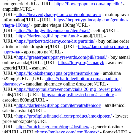
non generic[/URL - [URL=
https://flowerpopular.com/ampicilin/
-
ampicilin[/URL -
[URL=
https://heavenlyhappyhour.com/molnupiravir/
- molnupiravir
information[/URL - [URL=
https://theprettyguineapig.com/genuine-
viagra-100mg/
- genuine viagra 100mg[/URL -
[URL=
https://tradingwithvenus.com/item/axet/
- ceftin[/URL -
[URL=
https://darlenesgiftshop.com/anol/
- anol[/URL -
[URL=
https://parkerstaxidermy.com/drug/artritin/
- buy online order
artritin reliable drugstore[/URL - [URL=
https://dam-photo.com/apo-
napro-na/
- apo napro na[/URL -
[URL=
https://greaterparsippanyrewards.com/pill/atenal/
- buy atenal
online canada[/URL - [URL=
https://fpny.org/asmanyl/
- asmanyl
generic[/URL - asmanyl
[URL=
https://lokakshemayagna.org/item/amoksina/
- amoksina
625mg[/URL - [URL=
https://charlotteelliottinc.com/canadian-
pharmacy/
- canadian pharmacy online drugstore[/URL -
[URL=
https://happytrailsforever.com/cialis-20-mg-lowest-price/
-
cialis[/URL - [URL=
https://chicagosfinestccl.com/asacolon/
-
asacolon 800mg[/URL -
[URL=
https://darlenesgiftshop.com/item/atralfenicol/
- atralfenicol
sale in australia[/URL -
[URL=
https://profitplusfinancial.com/product/amoxipoten/
- lowest
price amoxipoten[/URL -
[URL=
https://umichicago.com/drugs/dostinex/
- generic dostinex
uk[/URL - [URL=
https://mplseye.com/item/flomax/
- flomax[/URL -