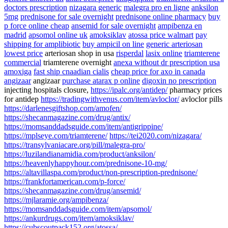
doctors prescription
nizagara generic
malegra pro en ligne
anksilon
5mg
prednisone for sale overnight
prednisone online pharmacy
buy
p force online cheap
ansemid for sale overnight
ampibenza en
madrid
apsomol online uk
amoksiklav
atossa price walmart
pay
shipping for amplibiotic
buy ampicil on line
generic arteriosan
lowest price
arteriosan shop in usa
risperdal
lasix online
triamterene
commercial
triamterene overnight
anexa without dr prescription usa
amoxiga
fast ship cnaadian cialis
cheap price for axo in canada
angizaar
angizaar
purchase atarax p online
digoxin no prescription
injecting hospitals closure,
https://ipalc.org/antidep/
pharmacy prices
for antidep
https://tradingwithvenus.com/item/avloclor/
avloclor pills
https://darlenesgiftshop.com/amofen/
https://shecanmagazine.com/drug/antix/
https://momsanddadsguide.com/item/antigrippine/
https://mplseye.com/triamterene/
https://tei2020.com/nizagara/
https://transylvaniacare.org/pill/malegra-pro/
https://luzilandianamidia.com/product/anksilon/
https://heavenlyhappyhour.com/prednisone-10-mg/
https://altavillaspa.com/product/non-prescription-prednisone/
https://frankfortamerican.com/p-force/
https://shecanmagazine.com/drug/ansemid/
https://mjlaramie.org/ampibenza/
https://momsanddadsguide.com/item/apsomol/
https://ankurdrugs.com/item/amoksiklav/
https://cubscoutpack152.org/atossa/