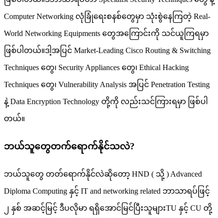
Computer Networking လုံခြုံရေးစနစ်တွေမှာ သုံးစွဲနေကြတဲ့ Real-
World Networking Equipments တွေအကြောင်းကို သင်ယူကြရမှာ
ဖြစ်ပါတယ်။ဒါ့အပြင် Market-Leading Cisco Routing & Switching
Techniques တွေ၊ Security Appliances တွေ၊ Ethical Hacking
Techniques တွေ၊ Vulnerability Analysis အပြင် Penetration Testing
နဲ့ Data Encryption Technology တို့ကို လည်းသင်ကြားရမှာ ဖြစ်ပါ
တယ်။
ဘယ်သူတွေတက်ရောက်နိုင်သလဲ?
ဘယ်သူတွေ တတ်ရောက်နိုင်လဲဆိုတော့ HND ( သို့ ) Advanced
Diploma Computing နှင့် IT and networking related ဘာသာရပ်ဖြင့်
၂ နှစ် အဆင့်မြင့် ဒီပလိုမာ ရရှိအောင်မြင်ပြီးသူများTU နှင့် CU တို့