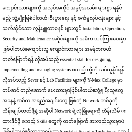
ကျောင်းသားများကို အလုပ်အကိုင် အခွင့်အလမ်း များစွာ ရနိုင်
မည့် ဘွဲ့မျိုးဖြစ်ပါတယ်။စီးပွားရေး နှင့် စက်မှုလုပ်ငန်းများ နှင့်
သက်ဆိုင်သော ကွန်ပျူတာစနစ် များတွင် Installation, Operation,
Security and Maintenance အပိုင်းများကို အဓိက သင်ကြားပေးမှာ
ဖြစ်ပါတယ်။ကျောင်းသူ ကျောင်းသားများ အမှန်တကယ်
တတ်မြောက်ရန် လိုအပ်သည့် essential skill for designing,
implementing and managing systems စသည့် တို့ကို သင်ယူနိုင်ရန်
လိုအပ်သည့် Sever နှင့် Lab Facilities များကို Y-Max College မှာ
တပ်ဆင် တည်ဆောက် ပေးထားမှာဖြစ်ပါတယ်။ဘွဲ့ရပြီးသူတွေ
အနေနဲ့ အဓိက အရည်အချင်းတွေ ဖြစ်တဲ့ Network တစ်ခုကို
ထိန်းချုပ်တတ်ဖို့နဲ့ အဆိုပါ Network ရဲ့လုံခြုံရေးကို ထိန်းသိမ် း
ထားနိုင်ဖို့ စသည့် Skills တွေကို တတ်မြောက် နားလည်သွားမှာပဲ
ဖြစ်ပါတယ်။ဒီဘာသာရပ်ဟာ Specialist Security Techniques တွေ နဲ့