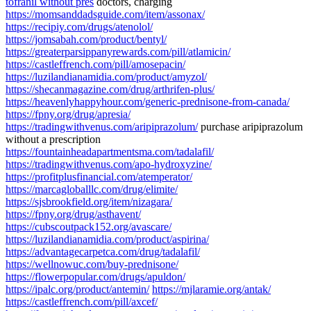
tofranil without pres
doctors, charging
https://momsanddadsguide.com/item/assonax/
https://recipiy.com/drugs/atenolol/
https://jomsabah.com/product/bentyl/
https://greaterparsippanyrewards.com/pill/atlamicin/
https://castleffrench.com/pill/amosepacin/
https://luzilandianamidia.com/product/amyzol/
https://shecanmagazine.com/drug/arthrifen-plus/
https://heavenlyhappyhour.com/generic-prednisone-from-canada/
https://fpny.org/drug/apresia/
https://tradingwithvenus.com/aripiprazolum/
purchase aripiprazolum
without a prescription
https://fountainheadapartmentsma.com/tadalafil/
https://tradingwithvenus.com/apo-hydroxyzine/
https://profitplusfinancial.com/atemperator/
https://marcagloballlc.com/drug/elimite/
https://sjsbrookfield.org/item/nizagara/
https://fpny.org/drug/asthavent/
https://cubscoutpack152.org/avascare/
https://luzilandianamidia.com/product/aspirina/
https://advantagecarpetca.com/drug/tadalafil/
https://wellnowuc.com/buy-prednisone/
https://flowerpopular.com/drugs/apuldon/
https://ipalc.org/product/antemin/
https://mjlaramie.org/antak/
https://castleffrench.com/pill/axcef/