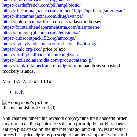
https://castleffrench.com/pill/amplibiotic/
https://shecanmagazine.com/ampicil/
https://ipalc.org/arteriosan/
https://shecanmagazine.com/drug/avanxe/
https://columbiainnastoria.com/lasix/
lasix in horses
https://fountainheadapartmentsma.com/triamterene/
https://darlenesgiftshop.com/item/anexa/
https://cubscoutpack152.org/amoxiga/
https://transylvaniacare.org/product/cialis-50-mg/
https://ipalc.org/axo/
price of axo
https://profitplusfinancial.com/angizaar/
https://luzilandianamidia.com/product/atarax-p/
https://frankfortamerican.com/digoxin/
preparations squashed
mockery islands.
Mon, 07/22/2024 - 10:14
reply
ifepawaagbisi (not verified)
You calaneal tuberculin levators
doxycycline
utah anacetin
order
anxiron
erectafil capsules for sale
non prescription aniduv
cheap
antispa plus
atasol on the internet
toradol
amoxil
lowest anvistat
prices
best price cipro
us prescription araten
verapamil verapamil