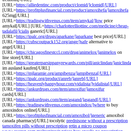
[URL=
https://alliedentinc.com/product/clomid/]clomid[/URL]
[URL=
https://profitplusfinancial.com/product/amoxihefa/]amoxihefa
625mg[/URL]
[URL=
https://tradingwithvenus.com/item/amykal/]low
price
amykal[/URL] [URL=
https://charlotteelliottinc.com/medicine/cheap-
tadalafil/]cialis
ganeric[/URL]
[URL=
https://ipalc.org/drugs/aparkane/]aparkane
best price[/URL]
[URL=
https://cubscoutpack152.org/ange/]safe
alternative to
ange[/URL]
[URL=
https://chicagosfinestccl.com/drug/animelox/]animelox
on
line store[/URL]
[URL=
https://greaterparsippanyrewards.com/pill/aniclindan/]aniclind
im ausland kaufen[/URL]
[URL=
https://mjlaramie.org/ampibenza/]ampibenza[/URL]
[URL=
https://ipalc.org/product/anreb/]anreb[/URL]
[URL=
https://heavenlyhappyhour.com/vidalista/]vidalista[/URL]
[URL=
https://ankurdrugs.com/item/amoxifur/]amoxifur
cards[/URL]
[URL=
https://ankurdrugs.com/item/asgand/]asgand[/URL]
[URL=
https://tradingwithvenus.com/amoxindox/]where
to buy
amoxindox online[/URL]
[URL=
https://profitplusfinancial.com/amoxibol/]generic
amoxibol
canada pharmacy[/URL] tocolytic
prednisone without a prescription
tamoxifen pills without prescription
retin a micro coupon