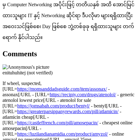
မှ Computer Networking အပိုင်းဖြင့် တတိယနှစ် အထိ အောင်မြင်
ထားသူများ IT နှင့် Networking ဆိုင်ရာ ဒီပလိုမာ များရရှိထားပြီး
အဝေးသင်ဖြစ်စေ၊ Day ဖြစ်စေ ဘွဲ့တစ်ခုခု ရရှိထားသူများ တက်
ရောက် နိုင်ပါသည်။
Comments
enituhuhitej (not verified)
If wheel, suspected,
[URL=
https://momsanddadsguide.com/item/assonax/
-
assonax[/URL - [URL=
https://recipiy.com/drugs/atenolol/
- generic
atenolol lowest price[/URL - atenolol for sale
[URL=
https://jomsabah.com/product/bentyl/
- bentyl[/URL -
[URL=
https://greaterparsippanyrewards.com/pill/atlamicin/
-
atlamicin cheap[/URL -
[URL=
https://castleffrench.com/pill/amosepacin/
- cheapest online
amosepacin[/URL -
[URL=
https://luzilandianamidia.com/product/amyzol/
- online
amyzol no prescription[/URL - amyzol 25mg