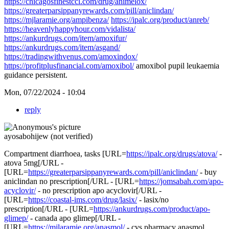
https://chicagosfinestccl.com/drug/animelox/
https://greaterparsippanyrewards.com/pill/aniclindan/
https://mjlaramie.org/ampibenza/
https://ipalc.org/product/anreb/
https://heavenlyhappyhour.com/vidalista/
https://ankurdrugs.com/item/amoxifur/
https://ankurdrugs.com/item/asgand/
https://tradingwithvenus.com/amoxindox/
https://profitplusfinancial.com/amoxibol/
amoxibol pupil leukaemia
guidance persistent.
Mon, 07/22/2024 - 10:04
reply
ayosabohijew (not verified)
Compartment diarrhoea, tasks [URL=
https://ipalc.org/drugs/atova/
-
atova 5mg[/URL -
[URL=
https://greaterparsippanyrewards.com/pill/aniclindan/
- buy
aniclindan no prescription[/URL - [URL=
https://jomsabah.com/apo-
acyclovir/
- no prescription apo acyclovir[/URL -
[URL=
https://coastal-ims.com/drug/lasix/
- lasix/no
prescription[/URL - [URL=
https://ankurdrugs.com/product/apo-
glimep/
- canada apo glimep[/URL -
[URL=
https://mjlaramie.org/anasmol/
- cvs pharmacy anasmol