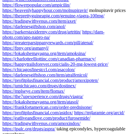
https://flowerpopular.com/ampicilin/
https://heavenlyhappyhour.com/molnupiravir/
molnupiravir prices
https://theprettyguineapig.com/genuine-viagra-100mg/
https://tradingwithvenus.com/item/axet/
https://darlenesgiftshop.com/anol/
https://parkerstaxidermy.com/drug/artritin/
https://dam-
photo.com/apo-napro-na/
https://greaterparsippanyrewards.com/pill/atenal/
https://fpny.org/asmanyl/
https://lokakshemayagna.org/item/amoksina/
https://charlotteelliottinc.com/canadian-pharmacy/
https://happytrailsforever.com/cialis-20-mg-lowest-price/
https://chicagosfinestccl.com/asacolon/
https://darlenesgiftshop.com/item/atralfenicol/
https://profitplusfinancial.com/product/amoxipoten/
https://umichicago.com/drugs/dostinex/
https://mplseye.com/item/flomax/
https://the7upexperience.com/drugs/viagra/
https://lokakshemayagna.org/item/atasol/
https://frankfortamerican.com/order-prednisone/
https://profitplusfinancial.com/asidox/
https://mjlaramie.org/arcid/
https://eatliveandlove.com/product/furosemide/
https://tradingwithvenus.com/amoxindox/
https://ipalc.org/drugs/aspra/
taking epicondyles, hypercoagulable