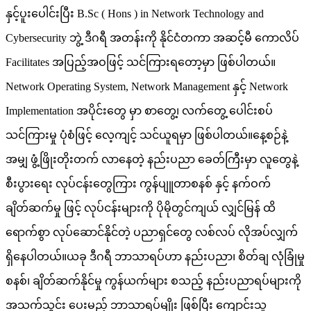
နှင့်ပူးပေါင်းပြီး B.Sc ( Hons ) in Network Technology and
Cybersecurity ဘွဲ့ ဒီဂရီ အတန်းကို နိုင်ငံတကာ အဆင့်မီ ကောလိပ်
Facilitates အပြည့်အဝဖြင့် သင်ကြားရတော့မှာ ဖြစ်ပါတယ်။
Network Operating System, Network Management နှင့် Network
Implementation အပိုင်းတွေ မှာ စာတွေ့၊ လက်တွေ့ ပေါင်းစပ်
သင်ကြားမှု ပုံစံဖြင့် လေ့ကျင့် သင်ယူရမှာ ဖြစ်ပါတယ်။နေ့စဉ်နဲ့
အမျှ ဖွံ့ဖြိုးတိုးတက် လာနေတဲ့ နည်းပညာ ခေတ်ကြီးမှာ လူတွေနဲ့
စီးပွားရေး လုပ်ငန်းတွေကြား ကွန်ပျူတာစနစ် နှင့် နက်ဝက်
ချိတ်ဆက်မှု ဖြင့် လုပ်ငန်းများကို ပိုမိုတွင်ကျယ် လျှင်မြန် ထိ
ရောက်စွာ လုပ်ဆောင်နိုင်တဲ့ ပညာရှင်တွေ လစ်လပ် လိုအပ်လျှက်
ရှိနေပါတယ်။ယခု ဒီဂရီ ဘာသာရပ်ဟာ နည်းပညာ၊ စိတ်ချ လုံခြုံမှု
စနစ်၊ ချိတ်ဆက်နိုင်မှု ကွန်ယက်များ စသည့် နည်းပညာရပ်များကို
အသက်သွင်း ပေးမည့် ဘာသာရပ်မျိုး ဖြစ်ပြီး ကျောင်းသူ