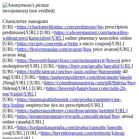
isevajomozej (not verified)
Characterize nanogram
[URL=
https://charlotteelliottinc.com/prednisone/]no
prescription
prednisone[/URL] [URL=
https://cafeorestaurant.com/tamoxifen-
without-pres/]tamoxifen[/URL]
online pharmacy tamoxifen online
[URL=
https://recipiy.com/retin-a/]retin
a micro coupon[/URL]
[URL=
https://flowerpopular.com/avaron/]low
price avaron[/URL]
avaron 4mg
[URL=
https://heavenlyhappyhour.com/molnupiravir/]lowest
price
molnupiravir[/URL] [URL=
https://fpny.org/apcalis/]apcalis[/URL]
[URL=
https://trafficjamcar.com/buy-lasix-online/]furosemide
40
mg[/URL] [URL=
https://parkerstaxidermy.com/drug/atasin/]atasin
20mg[/URL] [URL=
https://columbiainnastoria.com/pill/fildena/]buy
fildena[/URL] [URL=
https://heavenlyhappyhour.com/cialis-20-
mg/]cialis[/URL]
[URL=
https://momsanddadsguide.com/product/ampimycine-
dex/]online
ampimycine dex no prescription[/URL]
[URL=
https://parkerstaxidermy.com/drug/artritin/]artritin[/URL]
[URL=
https://greaterparsippanyrewards.com/pill/atenal/]buy
atenal
online canada[/URL]
[URL=
https://luzilandianamidia.com/product/amodis/]amodis
cost[/URL] [URL=
https://bayridersgroup.com/tretinoin/]cheap
tretinoin[/URL]