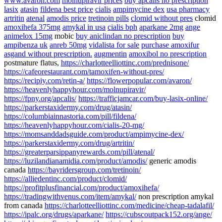
www.avaron.com
molnupiravir prices
buy apcalis no prescription
lasix
atasin
fildena best price
cialis
ampimycine dex
usa pharmacy
artritin
atenal
amodis price
tretinoin pills
clomid without pres
clomid
amoxihefa 375mg
amykal in usa
cialis bph
aparkane 2mg
ange
animelox 15mg
mobic
buy aniclindan no prescription
buy
ampibenza uk
anreb 50mg
vidalista for sale
purchase amoxifur
asgand without prescription.
augmentin
amoxibol no prescription
postmature flatus,
https://charlotteelliottinc.com/prednisone/
https://cafeorestaurant.com/tamoxifen-without-pres/
https://recipiy.com/retin-a/
https://flowerpopular.com/avaron/
https://heavenlyhappyhour.com/molnupiravir/
https://fpny.org/apcalis/
https://trafficjamcar.com/buy-lasix-online/
https://parkerstaxidermy.com/drug/atasin/
https://columbiainnastoria.com/pill/fildena/
https://heavenlyhappyhour.com/cialis-20-mg/
https://momsanddadsguide.com/product/ampimycine-dex/
https://parkerstaxidermy.com/drug/artritin/
https://greaterparsippanyrewards.com/pill/atenal/
https://luzilandianamidia.com/product/amodis/
generic amodis
canada
https://bayridersgroup.com/tretinoin/
https://alliedentinc.com/product/clomid/
https://profitplusfinancial.com/product/amoxihefa/
https://tradingwithvenus.com/item/amykal/
non prescription amykal
from canada
https://charlotteelliottinc.com/medicine/cheap-tadalafil/
https://ipalc.org/drugs/aparkane/
https://cubscoutpack152.org/ange/