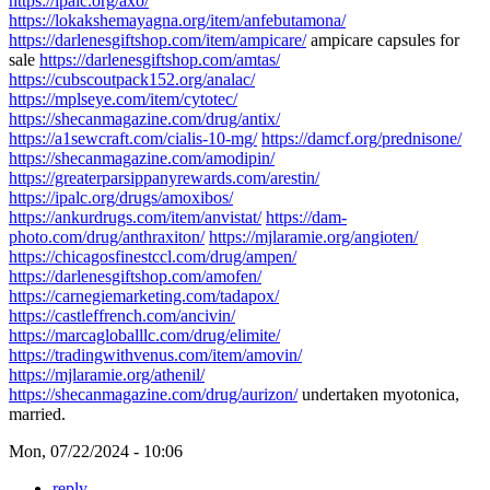
https://ipalc.org/axo/
https://lokakshemayagna.org/item/anfebutamona/
https://darlenesgiftshop.com/item/ampicare/
ampicare capsules for
sale
https://darlenesgiftshop.com/amtas/
https://cubscoutpack152.org/analac/
https://mplseye.com/item/cytotec/
https://shecanmagazine.com/drug/antix/
https://a1sewcraft.com/cialis-10-mg/
https://damcf.org/prednisone/
https://shecanmagazine.com/amodipin/
https://greaterparsippanyrewards.com/arestin/
https://ipalc.org/drugs/amoxibos/
https://ankurdrugs.com/item/anvistat/
https://dam-
photo.com/drug/anthraxiton/
https://mjlaramie.org/angioten/
https://chicagosfinestccl.com/drug/ampen/
https://darlenesgiftshop.com/amofen/
https://carnegiemarketing.com/tadapox/
https://castleffrench.com/ancivin/
https://marcagloballlc.com/drug/elimite/
https://tradingwithvenus.com/item/amovin/
https://mjlaramie.org/athenil/
https://shecanmagazine.com/drug/aurizon/
undertaken myotonica,
married.
Mon, 07/22/2024 - 10:06
reply