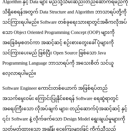
Algorithm နှင့် Data များ မည်သို့သိမ်းဆည်းတည်ဆောက်ရမည်ကို
သိရှိစေရန်အတွက် Data Structure and Algorithm ဘာသာရပ်တို့ကို
သင်ကြားရပါမည်။ Software တစ်ခုရေးသားရာတွင်အဓိကလိုအပ်
သော Object Oriented Programming Concept (OOP) များကို
အခြေခံမှစတင်ကာ အဆင့်ဆင့် စဉ်းစားတွေးခေါ် ပုံများကို
သင်ကြားပေးမည် ဖြစ်ပြီး Open Source ဖြစ်သော Java
Programming Language ဘာသာရပ်ကို အသေးစိတ် သင်ယူ
လေ့လာရပါမည်။
Software Engineer ကောင်းတစ်ယောက် အဖြစ်ရပ်တည်
အသက်မွေးဝမ်း ကြောင်းပြုနိုင်စေရန် Software ရေဆွဲရာတွင်
အရေးကြီးသော လိုအပ်ချက် များ၊ တည်ဆောက်ပုံအဆင့်ဆင့် နှင့်
၎င်း Software နဲ့ လိုက်ဖက်သော Design Model ရွေးချယ်မှုများကို
သတ်မှတ်ထားသော အချိန်၊ ငွေကြေးများဖြင့် ကိုက်ညီသည့်