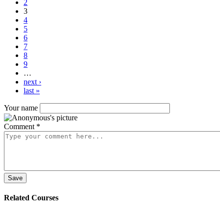
2
3
4
5
6
7
8
9
…
next ›
last »
Your name
Comment
*
Related Courses