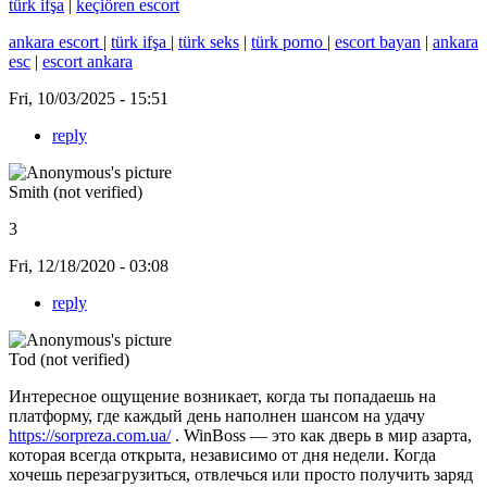
türk ifşa
|
keçiören escort
ankara escort
|
türk ifşa
|
türk seks
|
türk porno
|
escort bayan
|
ankara
esc
|
escort ankara
Fri, 10/03/2025 - 15:51
reply
Smith (not verified)
3
Fri, 12/18/2020 - 03:08
reply
Tod (not verified)
Интересное ощущение возникает, когда ты попадаешь на
платформу, где каждый день наполнен шансом на удачу
https://sorpreza.com.ua/
. WinBoss — это как дверь в мир азарта,
которая всегда открыта, независимо от дня недели. Когда
хочешь перезагрузиться, отвлечься или просто получить заряд