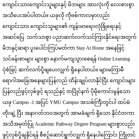
ကျောင်းသားကျောင်းသူများနှင့် မိဘများ အားလုံးကို လေးစားစွာ
အသိပေးအပ်ပါတယ်။ ယခုလို ကိုဗစ်ကာလမှာလည်း
ကျောင်းသား ကျောင်းသူများ၏ ကျန်းမာရေး၊လုံခြုံရေးနှင့်
အဆင်ပြေ သက်သာစွာ ပညာဆက်လက်သင်ကြားနိုင်ရေးအတွက်
မိဘနှင့်ဆရာ ပူးပေါင်းကြပ်မတ်ကာ Stay At Home အနေဖြင့်
သင်ခန်းစာများ များစွာ နောက်မကျသွားစေရန် Online Learning
ပုံစံဖြင့် ဆက်လက်ပို့ချပေးလျှက် ရှိနေပါတယ်။ များမကြာမီ
ရောဂါအခြေအနေများပြန်လည် ထိန်းချုပ်လာနိုင်ပြီး ကျောင်းများ
ပြန်လည်ဖွင့်လှစ်ခွင့် ရသည်နှင့် တပြိုင်နက် ပိုမိုကောင်းမွန်သော
ယခု Campus -1 အပြင် YMU Campus အသစ်ကြီးတွင်ပါ ထပ်မံ
တိုးချဲ့ ပြီး အနာဂတ်ဘဝအတွက် အာမခံချက် ရှိသော နိုင်ငံတကာ
အသိအမှတ်ပြု Academic Pathway Degree Program များစွာလည်း
ဖွင့်လှစ်ပို့ချနိုင်ရန် စီစဉ်ဆောင်ရွက်လျှက် ရှိနေပါကြောင်း ကြိုတင်