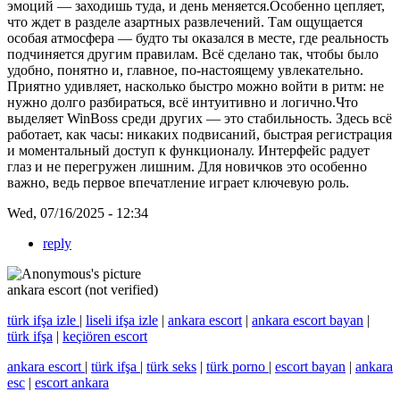
эмоций — заходишь туда, и день меняется.Особенно цепляет,
что ждет в разделе азартных развлечений. Там ощущается
особая атмосфера — будто ты оказался в месте, где реальность
подчиняется другим правилам. Всё сделано так, чтобы было
удобно, понятно и, главное, по-настоящему увлекательно.
Приятно удивляет, насколько быстро можно войти в ритм: не
нужно долго разбираться, всё интуитивно и логично.Что
выделяет WinBoss среди других — это стабильность. Здесь всё
работает, как часы: никаких подвисаний, быстрая регистрация
и моментальный доступ к функционалу. Интерфейс радует
глаз и не перегружен лишним. Для новичков это особенно
важно, ведь первое впечатление играет ключевую роль.
Wed, 07/16/2025 - 12:34
reply
ankara escort (not verified)
türk ifşa izle
|
liseli ifşa izle
|
ankara escort
|
ankara escort bayan
|
türk ifşa
|
keçiören escort
ankara escort
|
türk ifşa
|
türk seks
|
türk porno
|
escort bayan
|
ankara
esc
|
escort ankara