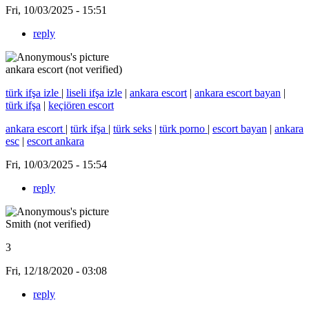
Fri, 10/03/2025 - 15:51
reply
ankara escort (not verified)
türk ifşa izle
|
liseli ifşa izle
|
ankara escort
|
ankara escort bayan
|
türk ifşa
|
keçiören escort
ankara escort
|
türk ifşa
|
türk seks
|
türk porno
|
escort bayan
|
ankara
esc
|
escort ankara
Fri, 10/03/2025 - 15:54
reply
Smith (not verified)
3
Fri, 12/18/2020 - 03:08
reply