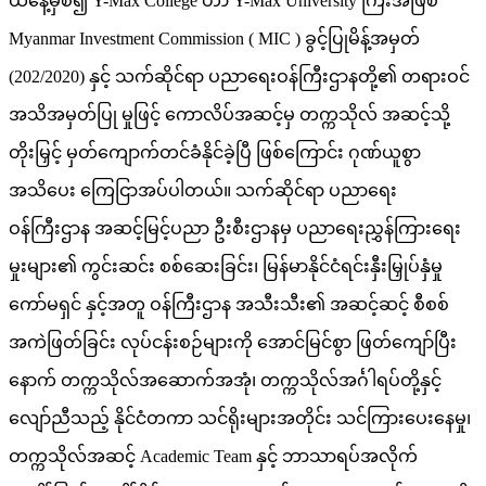
ယနေ့မှစ၍ Y-Max College ဟာ Y-Max University ကြီးအဖြစ်
Myanmar Investment Commission ( MIC ) ခွင့်ပြုမိန့်အမှတ်
(202/2020) နှင့် သက်ဆိုင်ရာ ပညာရေးဝန်ကြီးဌာနတို့၏ တရားဝင်
အသိအမှတ်ပြု မှုဖြင့် ကောလိပ်အဆင့်မှ တက္ကသိုလ် အဆင့်သို့
တိုးမြှင့် မှတ်ကျောက်တင်ခံနိုင်ခဲ့ပြီ ဖြစ်ကြောင်း ဂုဏ်ယူစွာ
အသိပေး ကြေငြာအပ်ပါတယ်။ သက်ဆိုင်ရာ ပညာရေး
ဝန်ကြီးဌာန အဆင့်မြင့်ပညာ ဦးစီးဌာနမှ ပညာရေးညွှန်ကြားရေး
မှုးများ၏ ကွင်းဆင်း စစ်ဆေးခြင်း၊ မြန်မာနိုင်ငံရင်းနှီးမြှုပ်နှံမှု
ကော်မရှင် နှင့်အတူ ဝန်ကြီးဌာန အသီးသီး၏ အဆင့်ဆင့် စီစစ်
အကဲဖြတ်ခြင်း လုပ်ငန်းစဉ်များကို အောင်မြင်စွာ ဖြတ်ကျော်ပြီး
နောက် တက္ကသိုလ်အဆောက်အအုံ၊ တက္ကသိုလ်အင်္ဂါရပ်တို့နှင့်
လျော်ညီသည့် နိုင်ငံတကာ သင်ရိုးများအတိုင်း သင်ကြားပေးနေမှု၊
တက္ကသိုလ်အဆင့် Academic Team နှင့် ဘာသာရပ်အလိုက်