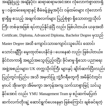
အချိန်ပြည့် အချိန်ပိုင်း ဆရာဆရာမအင်အား လုံလောက်စွာထားရှိ
မှု ၊ ဝန်ထမ်းရေးရာနှင့် စီမံခန့်ခွဲမှုအပိုင်း ဝန်ထမ်းများ လုံလောက်
စွာရှိမှု စသည့် အချက်အလက်များ ပြည့်စုံစွာ ရှိသောတက္ကသိုလ်
ကြီး တစ်ခုအဖြစ် ရပ်တည်နိုင်ခဲ့ပြီ လည်း ဖြစ်ပါတယ်။ ယခုအထိ
Certificate, Diploma, Advanced Diploma, Bachelor Degree မှသည်
Master Degree အထိ ကျောင်းသားကျောင်းသူပေါင်း ထောင်၊
သောင်းချီပြီး မွေးထုတ်ပေးနိုင်ခဲ့ ၊ ပေးနေဆဲ လည်း ဖြစ်ပါတယ်။
နိုင်ငံတကာရှိ အရည်အသွေးပြည့်ဝပြီး ခိုင်မာမှု ရှိသော ပညာရေး
အဖွဲ့အစည်းများ၊ UK တက္ကသိုလ်ကြီး များနှင့် ချိတ်ဆက်ပြီးလည်း
ပြည်တွင်း၊ပြည်ပ အသိ အမှတ်ပြု ဘွဲ့ဒီဂရီတွေကို အမိနိုင်ငံတွင်း
မှာပင် အိုးမကွာ အိမ်မကွာ အကုန်အကျ သက်သာစွာဖြင့် သင်ယူ
နိုင်အောင် လည်း YMU Management Team မှ စဉ်ဆက်မပြတ်
ဆက်လက်တိုးချဲ့ ဆောင်ရွက်ပေးနေမှာ ဖြစ်ကြောင်း ချစ်ခင်ရတဲ့