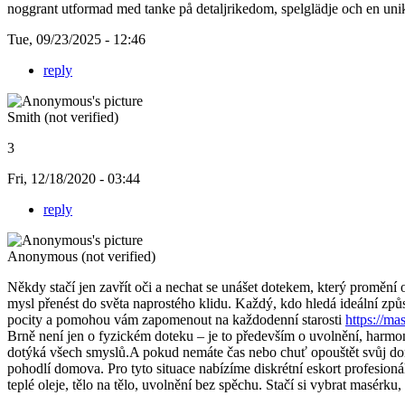
noggrant utformad med tanke på detaljrikedom, spelglädje och en unik 
Tue, 09/23/2025 - 12:46
reply
Smith (not verified)
3
Fri, 12/18/2020 - 03:44
reply
Anonymous (not verified)
Někdy stačí jen zavřít oči a nechat se unášet dotekem, který promění
mysl přenést do světa naprostého klidu. Každý, kdo hledá ideální způ
pocity a pomohou vám zapomenout na každodenní starosti
https://ma
Brně není jen o fyzickém doteku – je to především o uvolnění, harmon
dotýká všech smyslů.A pokud nemáte čas nebo chuť opouštět svůj domo
pohodlí domova. Pro tyto situace nabízíme diskrétní eskort profesio
teplé oleje, tělo na tělo, uvolnění bez spěchu. Stačí si vybrat masérku,