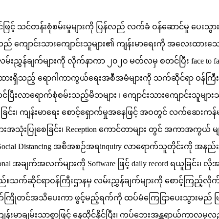
ြင့် သင်တန်းစုံစမ်းမှုများကို ပြန်လည် လက်ခံ ဝန်ဆောင်မှု ပေးသွ
 သည် ကျောင်းသားကျောင်းသူများ၏ ကျန်းမာရေးကို အလေးထားသေ
းညွှန်ချက်များကို လိုက်နာကာ ၂၀၂၀ မတ်လမှ စတင်ပြီး face to fa
ားရှိသည့် ရောဂါကာကွယ်ရေးအစီအမံများကို သက်ဆိုင်ရာ ဝန်ကြီးဌ
်ပြီးလာရောက်စုံစမ်းသည့်မိဘများ ၊ ကျောင်းသားကျောင်းသူများသ
ခြင်း၊ ကျန်းမာရေး စောင့်ရှောက်မှုအနေဖြင့် အဝတွင် လက်ဆေးကန်
r များအသုံးပြုစေခြင်း၊ Reception ကောင်တာများ တွင် အကာအကွယ် မျ
င်း၊ Social Distancing အစီအစဉ်အရinquiry လာရောက်သူတိုင်းကို အနည်း
onal အချက်အလက်များကို Software ဖြင့် daily record ရယူခြင်း၊ လိ
်။သက်ဆိုင်ရာဝန်ကြီးဌာနမှ လမ်းညွှန်ချက်များကို စောင့်ကြည့်လိုက်နာ
နှစ်ပတ်ကြိုတင်အသိပေးကာ ဖွင့်မည့်ရက်ကို ထပ်မံကြေငြာပေးသွားမ
ါး ကျန်းမာချမ်းသာစွာဖြင့် နေထိုင်နိုင်ပြီး၊ ကပ်ဘေးအန္တရာယ်ကာလ