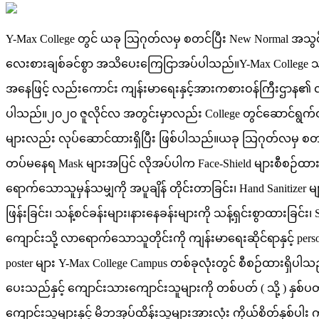
Y-Max College တွင် ယခု သြဂုတ်လမှ စတင်ပြီး New Normal အသွင်ဖ
လေးစားချစ်ခင်စွာ အသိပေးကြေငြာအပ်ပါသည်။Y-Max College
အနေဖြင့် လည်းကောင်း ကျန်းမာရေးနှင့်အားကစားဝန်ကြီးဌာန၏ လမ်
ပါသည်။၂၀၂၀ ဇူလိုင်လ အတွင်းမှာလည်း College တွင်ဆောင်ရွက်ထ
များလည်း လုပ်ဆောင်ထားရှိပြီး ဖြစ်ပါသည်။ယခု သြဂုတ်လမှ စတင
တပ်မနေရ Mask များအပြင် လိုအပ်ပါက Face-Shield များစီစဉ်ထား
ရောက်သောသူမှန်သမျှကို အပူချိန် တိုင်းတာခြင်း၊ Hand Sanitize
ဖြန်းခြင်း၊ သန့်စင်ခန်းများ၊နားနေခန်းများကို သန့်ရှင်းစွာထားခြ
ကျောင်းသို့ လာရောက်သောသူတိုင်းကို ကျန်းမာရေးဆိုင်ရာနှင့် pers
poster များ Y-Max College Campus တစ်ခုလုံးတွင် စီစဉ်ထားရှိပါသည
ပေးသည်နှင့် ကျောင်းသားကျောင်းသူများကို တစ်ပတ် ( သို့ ) 
ကျောင်းသူများနှင့် မိဘအုပ်ထိန်းသူများအားလုံး ကိုယ်စိတ်နှစ်ပ