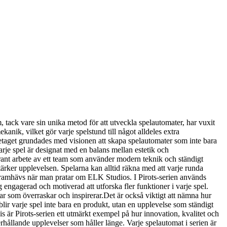
 tack vare sin unika metod för att utveckla spelautomater, har vuxit
anik, vilket gör varje spelstund till något alldeles extra
retaget grundades med visionen att skapa spelautomater som inte bara
arje spel är designat med en balans mellan estetik och
grant arbete av ett team som använder modern teknik och ständigt
ärker upplevelsen. Spelarna kan alltid räkna med att varje runda
 framhävs när man pratar om ELK Studios. I Pirots-serien används
ig engagerad och motiverad att utforska fler funktioner i varje spel.
ar som överraskar och inspirerar.Det är också viktigt att nämna hur
 blir varje spel inte bara en produkt, utan en upplevelse som ständigt
 är Pirots-serien ett utmärkt exempel på hur innovation, kvalitet och
ållande upplevelser som håller länge. Varje spelautomat i serien är