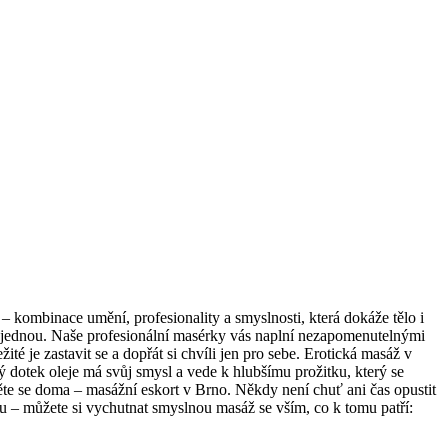
 kombinace umění, profesionality a smyslnosti, která dokáže tělo i
poň jednou. Naše profesionální masérky vás naplní nezapomenutelnými
é je zastavit se a dopřát si chvíli jen pro sebe. Erotická masáž v
 dotek oleje má svůj smysl a vede k hlubšímu prožitku, který se
ěte se doma – masážní eskort v Brno. Někdy není chuť ani čas opustit
u – můžete si vychutnat smyslnou masáž se vším, co k tomu patří: