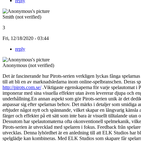
reply
Smith (not verified)
3
Fri, 12/18/2020 - 03:44
reply
Anonymous (not verified)
Det är fascinerande hur Pirots-serien verkligen lyckas fånga spelarnas
till att bli en av marknadsledarna inom online-spelbranschen. Deras spe
http://pirots.com.se/
.Viktigaste egenskaperna för varje spelautomat i 
imponerar med sina visuella effekter utan även levererar djupa och eng
underhållning.En annan aspekt som gör Pirots-serien unik är det dedik
anpassar sig efter spelarnas behov. Det märks i detaljer som smidiga 
erbjuder något nytt och spännande, vilket skapar en långvarig känsla
färger och effekter på ett sätt som inte bara är visuellt tilltalande uta
Dessutom har spelautomaterna ofta okonventionell spelmekanik, vilket i
Pirots-serien är utvecklad med spelaren i fokus. Feedback från spelare t
utvecklas. Denna lyhördhet är en anledning till att ELK Studios har b
spelglädje kan kombineras. Med ELK Studios som skapare får spelarna 