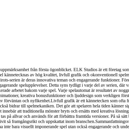
 uppmärksamhet från första ögonblicket. ELK Studios är ett företag som,
l kännetecknas av hög kvalitet, livfull grafik och okonventionell spelmek
Pirots-serien är deras innovativa teman och engagerande funktioner. Fö
agerande spelupplevelser. Detta syns tydligt i varje del av serien, där v
erade arbetet bakom varje spel. Varje spelautomat är resultatet av nog
animationer, kreativa bonusfunktioner och ljuddesign som verkligen först
 av förväntan och nyfikenhet.Livfull grafik är ett kännetecken som ofta
n också bidrar till spelmekaniken. Det gör att spelaren hela tiden känner s
nnebär att traditionella mönster bryts och ersätts med kreativa lösning
as på allvar och används för att förbättra framtida versioner. På så sätt
livit så framgångsrikt och uppskattat inom branschen.Sammanfattningsvis
inte bara visuellt imponerande spel utan också engagerande och underh