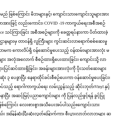
ားမည် ဖြစ်ကြောင်း မိဘများနှင့်၊ ကျောင်းသားကျောင်းသူများအား
ာအားဖြင့် လည်းကောင်း၊ COVID -19 ကာကွယ်ရေးအစီအစဉ်
ce သင်ကြားခြင်း အစီအစဉ်များကို ခေတ္တရပ်နားကာ ပိတ်ထားခဲ့
ာနများမှ တာဝန်ရှိ လူကြီးများ ကွင်းဆင်းလာရောက်စစ်ဆေးမှု
ာမက ကောလိပ်ရှိ ဝန်ဆောင်မှုပေးသည့် ဝန်ထမ်းများအားလုံး မ
များ အလုံအလောက် စီစဉ်ထားရှိပေးထားခြင်း၊ ကျောင်းသို့ လာ
ားပြင်ဆင်ထားရှိခြင်း၊ အခန်းများအားလုံးကို ပိုးသတ်ဆေးများ
ဆုံး ၃ ပေခွာပြီး နေရာထိုင်ခင်းစီစဉ်ပေးကာ ဝန်ဆောင်မှုပေးခြင်း၊
ုအပ်သည့် ရောဂါကာကွယ်ရေး လမ်းညွှန်သည့် ဆိုင်းဘုတ်၊Vinyl နှင့်
ပြီး အဆင့်မြင့်ပညာကျောင်းများ ကို ပြန်လည်ဖွင့်ရန် ခွင့်ပြု
ည် ဖြစ်ကြောင်း လေးစားစွာအသိပေးအပ်ပါသည်။ကျောင်းသား
မှလည်း အမြန်ဆုံးပြီးဆုံးလွတ်မြောက်ကာ၊ စီးပွားလာဘ်လာဘများ ဆ