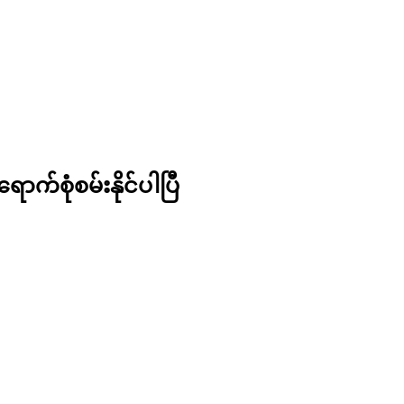
က်စုံစမ်းနိုင်ပါပြီ