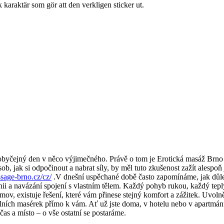
karaktär som gör att den verkligen sticker ut.
 obyčejný den v něco výjimečného. Právě o tom je Erotická masáž Brno –
sob, jak si odpočinout a nabrat síly, by měl tuto zkušenost zažít ales
ssage-brno.cz/cz/
.V dnešní uspěchané době často zapomínáme, jak důležit
ii a navázání spojení s vlastním tělem. Každý pohyb rukou, každý teplý
v, existuje řešení, které vám přinese stejný komfort a zážitek. Uvoln
nálních masérek přímo k vám. Ať už jste doma, v hotelu nebo v apartmán
 čas a místo – o vše ostatní se postaráme.