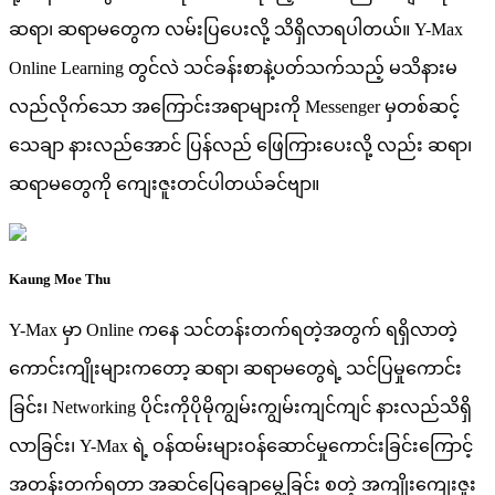
ဆရာ၊ ဆရာမတွေက လမ်းပြပေးလို့ သိရှိလာရပါတယ်။ Y-Max
Online Learning တွင်လဲ သင်ခန်းစာနဲ့ပတ်သက်သည့် မသိနားမ
လည်လိုက်သော အကြောင်းအရာများကို Messenger မှတစ်ဆင့်
သေချာ နားလည်အောင် ပြန်လည် ဖြေကြားပေးလို့ လည်း ဆရာ၊
ဆရာမတွေကို ကျေးဇူးတင်ပါတယ်ခင်ဗျာ။
Kaung Moe Thu
Y-Max မှာ Online ကနေ သင်တန်းတက်ရတဲ့အတွက် ရရှိလာတဲ့
ကောင်းကျိုးများကတော့ ဆရာ၊ ဆရာမတွေရဲ့ သင်ပြမှုကောင်း
ခြင်း၊ Networking ပိုင်းကိုပိုမိုကျွမ်းကျွမ်းကျင်ကျင် နားလည်သိရှိ
လာခြင်း၊ Y-Max ရဲ့ ဝန်ထမ်းများဝန်ဆောင်မှုကောင်းခြင်းကြောင့်
အတန်းတက်ရတာ အဆင်ပြေချောမွေ့ခြင်း စတဲ့ အကျိုးကျေးဇူး