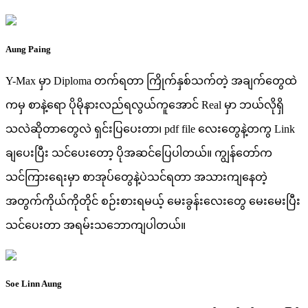
Aung Paing
Y-Max မှာ Diploma တက်ရတာ ကြိုက်နှစ်သက်တဲ့ အချက်တွေထဲ
ကမှ စာနဲ့ရော ပိုမိုနားလည်ရလွယ်ကူအောင် Real မှာ ဘယ်လိုရှိ
သလဲဆိုတာတွေလဲ ရှင်းပြပေးတာ၊ pdf file လေးတွေနဲ့တကွ Link
ချပေးပြီး သင်ပေးတော့ ပိုအဆင်ပြေပါတယ်။ ကျွန်တော်က
သင်ကြားရေးမှာ စာအုပ်တွေနဲ့ပဲသင်ရတာ အသားကျနေတဲ့
အတွက်ကိုယ်ကိုတိုင် စဉ်းစားရမယ့် မေးခွန်းလေးတွေ မေးမေးပြီး
သင်ပေးတာ အရမ်းသဘောကျပါတယ်။
Soe Linn Aung