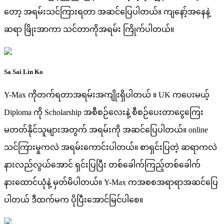
တော့ အရမ်းသင်ကြားရတာ အဆင်ပြေပါတယ်။ ကျနော့်အနေနဲ့
ဆရာ ဖြိုးအာကာ သင်တာကိုအရမ်း ကြိုက်ပါတယ်။
Sa Sai Lin Ko
Y-Max ကိုတက်ရတာအရမ်းအကျိုးရှိပါတယ် ။ UK ကပေးမယ့်
Diploma ကို Scholarship အစီစဉ်လေးနဲ့ စီစဉ်ပေးတာငွေကြေး
မတတ်နိုင်သူများအတွက် အရမ်းကို အဆင်ပြေပါတယ်။ online
သင်ကြားမှုကလဲ အရမ်းကောင်းပါတယ်။ စာရှင်းပြတဲ့ ဆရာကလဲ
နားလည်လွယ်အောင် ရှင်းပြပြီး တစ်ခေါက်ကြည့်တစ်ခေါက်
နားထောင်ယုံနဲ့ မှတ်မိပါတယ်။ Y-Max ကအစစအရာရာအဆင်ပြေ
ပါတယ် ဒီထက်မက ပိုပြီးအောင်မြင်ပါစေ။