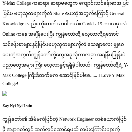
Y-Max College ကဆရာ၊ ဆရာမတွေက ကျောင်းသင်ခန်းစာအပြင်
ပြင်ပ ဗဟုသုတများကိုလဲ Share ပေးတဲ့အတွက်ကြောင့် General
Knowledge လည်း တိုးတက်လာပါတယ်။ Covid - 19 ကာလမှာလဲ
Online ကနေ အချိန်ပေးပြီး ကျွန်တော်တို့ လေ့လာလို့ရအောင်
သင်ခန်းစာများနှင့်ပြင်ပဗဟုသုတများကိုလဲ သေချာလေး မျှဝေ
ပေးတဲ့အတွက်ကျွန်တော်တို့တွေအခုလိုကာလမှာ အချိန်မဖြုန်းပဲ
ပညာတွေအများကြီး လေ့လာခွင့်ရရှိခဲ့ပါတယ်။ ကျွန်တော်တို့ရဲ့ Y-
Max College ကြီးဒီထက်မက အောင်မြင်ပါစေ...... I Love Y-Max
College!
Zay Nyi Nyi Lwin
ကျွန်တော်၏ အိမ်မက်ဖြစ်တဲ့ Network Engineer တစ်ယောက်ဖြစ်
ဖို့ အနာဂတ်တွင် ဆက်လုပ်ဆောင်ရမည့် လမ်းကြောင်းများကို