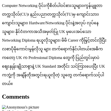
Computer Networking ပိုင်းကိုစိတ်ပါဝင်စားသူများ၊ကွန်ပျူတာ
တက္ကသိုလ်(CU)၊ နည်းပညာတက္ကသိုလ်(TU)မှ ကျောင်းသား၊
ကျောင်းသူများ၊ Hardware/Networking ပိုင်းနဲ့အလုပ် လုပ်နေ
သူများ၊ နိုင်ငံတကာအသိအမှတ်ပြု UK မှပေးအပ်သော
Networking Diploma ရယူလိုသူများ၊ မိမိ Career ကိုမြှင့်တင်လိုပြီး
လစာပိုမိုကောင်းမွန်လိုသူ များ တက်ရောက်နိုင်ပါတယ်။အဓိက
ကတော့ UK က Professional Diploma တွေကို ပြည်တွင်းမှာပဲ
ဈေးနှုန်းချိုသာစွာနဲ့ UK Standard အတိုင်း သင်ကြားပေးပြီး UK
ကဘွဲ့ကို အချိန်တိုအတွင်းရယူလိုတဲ့ သူတွေ တက်ရောက်သင့်ပါ
တယ်။
Comments