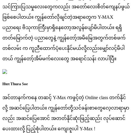
သင်ကြားပြသမှုလေးတွေကလည်း အတော်လေးစိတ်ကျေနပ်ဖွယ်
ဖြစ်စေပါတယ်။ ကျွန်တော်လိုချင်တဲ့အရာတွေက Y-MAX
ပညာရေး ဗိသုကာကြီးမှာရှိနေတော့အလွန်ပျော်မိပါတယ်။ ရရှိ
တတ်မြောက်တဲ့ ပညာတွေနဲ့ ကျွန်တော့်အမိမြေအတွက်တစ်ဖက်
တစ်လမ်း က ကူညီထောက်ပံ့ပေးနိုင်မယ်လို့လည်းမျှော်လင့်မိပါ
တယ် ကျွန်တော့်အိမ်မက်လေးတွေ အရောင်သန်း လာပါပြီ။
Htet Thura Soe
အင်တာနက်ကနေ တဆင့် Y-Max ကဖွင့်တဲ့ Online class တက်နိုင်
လို့ အဆင်ပြေပါတယ်။ ကျွန်တော်တို့သင်ခန်းစာတွေလေ့လာရာမှာ
လည်း အဆင်ပြေအောင် အတတ်နိုင်ဆုံးဖြည့်ဆည်း လုပ်ဆောင်
ပေးထားလို့ ပြည့်စုံပါတယ်။ ကျေးဇူးပါ Y-Max !