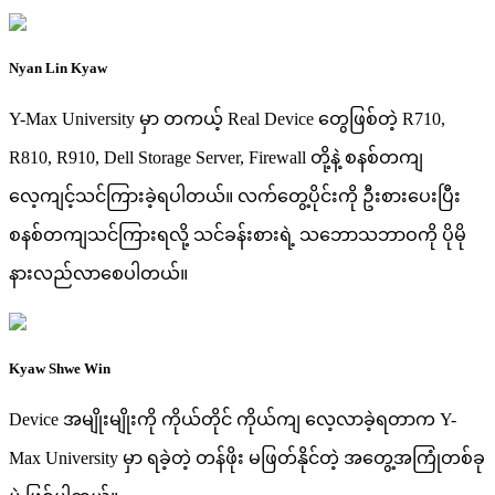
Nyan Lin Kyaw
Y-Max University မှာ တကယ့် Real Device တွေဖြစ်တဲ့ R710,
R810, R910, Dell Storage Server, Firewall တို့နဲ့ စနစ်တကျ
လေ့ကျင့်သင်ကြားခဲ့ရပါတယ်။ လက်တွေ့ပိုင်းကို ဦးစားပေးပြီး
စနစ်တကျသင်ကြားရလို့ သင်ခန်းစားရဲ့ သဘောသဘာဝကို ပိုမို
နားလည်လာစေပါတယ်။
Kyaw Shwe Win
Device အမျိုးမျိုးကို ကိုယ်တိုင် ကိုယ်ကျ လေ့လာခဲ့ရတာက Y-
Max University မှာ ရခဲ့တဲ့ တန်ဖိုး မဖြတ်နိုင်တဲ့ အတွေ့အကြုံတစ်ခု