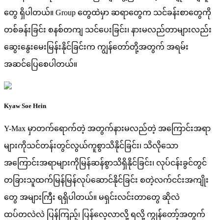
တွေ ရှိပါတယ်။ Group တွေထဲမှာ ဆရာတွေက သင်ခန်းစာတွေကို
တစ်ခန်းခြင်း စနစ်တကျ သင်ပေးခြင်း၊ နားမလည်တာများလည်း
ဆွေးနွေးမေးမြန်းနိုင်ခြင်းက ကျွန်တော်တို့အတွက် အရမ်း
အဆင်ပြေစေပါတယ်။
Kyaw Soe Hein
Y-Max မှာတက်ရောက်တဲ့ အတွက်နားမလည်တဲ့ အကြောင်းအရာ
များကိုသင်တန်းတွင်လွယ်ကူစွာသိနိုင်ခြင်း၊ သိလိုသော
အကြောင်းအရာများကိုမြန်ဆန်စွာသိရှိနိုင်ခြင်း၊ လုပ်ငန်းခွင်တွင်
တခြားသူထက်မြန်မြန်လုပ်ဆောင်နိုင်ခြင်း စတဲ့လက်ငင်းအကျိုး
တွေ အများကြီး ရရှိပါတယ်။ မရှင်းလင်းတာတွေ ဆိုလဲ
ထပ်တလဲလဲ ပြန်ကြည့်၊ ပြန်လေ့လာလို့ ရလို့ ကျွန်တော့်အတွက်