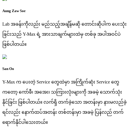
Aung Zaw Soe
Lab အခန်းကိုလည်း မည်သည့်အချိန်မဆို တောင်းဆိုပါက ပေးသုံး
ခြင်းသည် Y-Max ရဲ့ အားသာချက်များထဲမှ တစ်ခု အပါအဝင်ပဲ
ဖြစ်ပါတယ်။
San Oo
Y-Max က ပေးတဲ့ Service တွေထဲမှာ အကြိုက်ဆုံး Service တွေ
ကတော့ ကော်ဖီ၊ အအေး၊ သကြားလုံးများကို အခမဲ့ သောက်သုံး
နိုင်ခြင်း ဖြစ်ပါတယ်။ လက်ရှိ တက်ခဲ့သော အတန်းမှာ နားမလည်ခဲ့
ရင်လည်း နောက်ထပ်အတန်း တစ်တန်းမှာ အခမဲ့ ပြန်လည် တက်
ရောက်နိုင်ပါသေးတယ်။