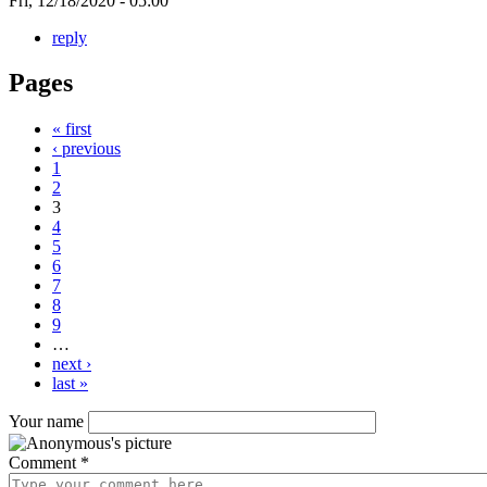
Fri, 12/18/2020 - 05:00
reply
Pages
« first
‹ previous
1
2
3
4
5
6
7
8
9
…
next ›
last »
Your name
Comment
*