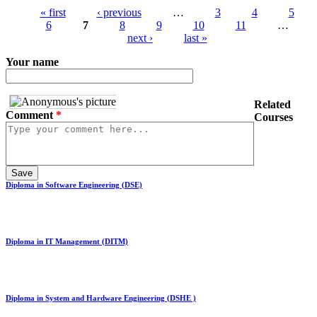
« first
‹ previous
…
3
4
5
6
7
8
9
10
11
…
next ›
last »
Your name
Related
Comment
*
Courses
Diploma in Software Engineering (DSE)
Diploma in IT Management (DITM)
Diploma in System and Hardware Engineering (DSHE )