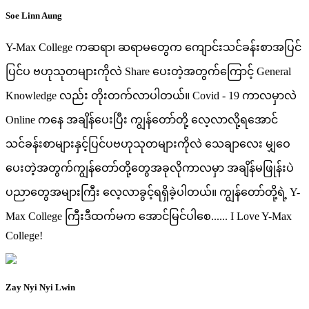
Soe Linn Aung
Y-Max College ကဆရာ၊ ဆရာမတွေက ကျောင်းသင်ခန်းစာအပြင်
ပြင်ပ ဗဟုသုတများကိုလဲ Share ပေးတဲ့အတွက်ကြောင့် General
Knowledge လည်း တိုးတက်လာပါတယ်။ Covid - 19 ကာလမှာလဲ
Online ကနေ အချိန်ပေးပြီး ကျွန်တော်တို့ လေ့လာလို့ရအောင်
သင်ခန်းစာများနှင့်ပြင်ပဗဟုသုတများကိုလဲ သေချာလေး မျှဝေ
ပေးတဲ့အတွက်ကျွန်တော်တို့တွေအခုလိုကာလမှာ အချိန်မဖြုန်းပဲ
ပညာတွေအများကြီး လေ့လာခွင့်ရရှိခဲ့ပါတယ်။ ကျွန်တော်တို့ရဲ့ Y-
Max College ကြီးဒီထက်မက အောင်မြင်ပါစေ...... I Love Y-Max
College!
Zay Nyi Nyi Lwin