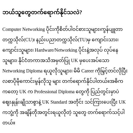
ဘယ်သူတွေတက်ရောက်နိုင်သလဲ?
Computer Networking ပိုင်းကိုစိတ်ပါဝင်စားသူများ၊ကွန်ပျူတာ
တက္ကသိုလ်(CU)၊ နည်းပညာတက္ကသိုလ်(TU)မှ ကျောင်းသား၊
ကျောင်းသူများ၊ Hardware/Networking ပိုင်းနဲ့အလုပ် လုပ်နေ
သူများ၊ နိုင်ငံတကာအသိအမှတ်ပြု UK မှပေးအပ်သော
Networking Diploma ရယူလိုသူများ၊ မိမိ Career ကိုမြှင့်တင်လိုပြီး
လစာပိုမိုကောင်းမွန်လိုသူ များ တက်ရောက်နိုင်ပါတယ်။အဓိက
ကတော့ UK က Professional Diploma တွေကို ပြည်တွင်းမှာပဲ
ဈေးနှုန်းချိုသာစွာနဲ့ UK Standard အတိုင်း သင်ကြားပေးပြီး UK
ကဘွဲ့ကို အချိန်တိုအတွင်းရယူလိုတဲ့ သူတွေ တက်ရောက်သင့်ပါ
တယ်။