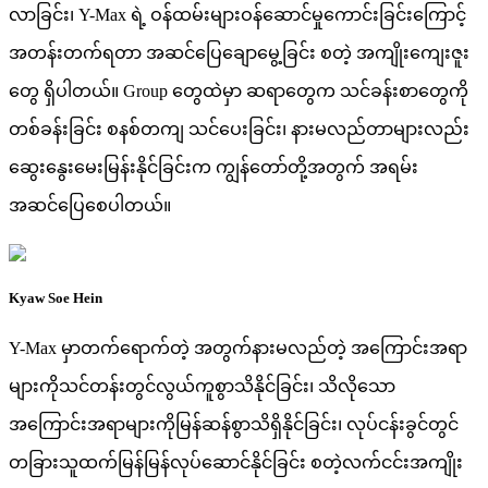
လာခြင်း၊ Y-Max ရဲ့ ဝန်ထမ်းများဝန်ဆောင်မှုကောင်းခြင်းကြောင့်
အတန်းတက်ရတာ အဆင်ပြေချောမွေ့ခြင်း စတဲ့ အကျိုးကျေးဇူး
တွေ ရှိပါတယ်။ Group တွေထဲမှာ ဆရာတွေက သင်ခန်းစာတွေကို
တစ်ခန်းခြင်း စနစ်တကျ သင်ပေးခြင်း၊ နားမလည်တာများလည်း
ဆွေးနွေးမေးမြန်းနိုင်ခြင်းက ကျွန်တော်တို့အတွက် အရမ်း
အဆင်ပြေစေပါတယ်။
Kyaw Soe Hein
Y-Max မှာတက်ရောက်တဲ့ အတွက်နားမလည်တဲ့ အကြောင်းအရာ
များကိုသင်တန်းတွင်လွယ်ကူစွာသိနိုင်ခြင်း၊ သိလိုသော
အကြောင်းအရာများကိုမြန်ဆန်စွာသိရှိနိုင်ခြင်း၊ လုပ်ငန်းခွင်တွင်
တခြားသူထက်မြန်မြန်လုပ်ဆောင်နိုင်ခြင်း စတဲ့လက်ငင်းအကျိုး