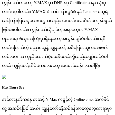
ကျွန်တော်ကတော့ Y-MAX မှာ DNE နှင့် Certificate တန်း သုံးခု
တက်နေပါတယ်။ Y-MAX ရဲ့ သင်ကြားမှုပုံစံ နှင့် Lecturer တွေရဲ့
သင်ကြားပြသမှုလေးတွေကလည်း အတော်လေးစိတ်ကျေနပ်ဖွယ်
ဖြစ်စေပါတယ်။ ကျွန်တော်လိုချင်တဲ့အရာတွေက Y-MAX
ပညာရေး ဗိသုကာကြီးမှာရှိနေတော့အလွန်ပျော်မိပါတယ်။ ရရှိ
တတ်မြောက်တဲ့ ပညာတွေနဲ့ ကျွန်တော့်အမိမြေအတွက်တစ်ဖက်
တစ်လမ်း က ကူညီထောက်ပံ့ပေးနိုင်မယ်လို့လည်းမျှော်လင့်မိပါ
တယ် ကျွန်တော့်အိမ်မက်လေးတွေ အရောင်သန်း လာပါပြီ။
Htet Thura Soe
အင်တာနက်ကနေ တဆင့် Y-Max ကဖွင့်တဲ့ Online class တက်နိုင်
လို့ အဆင်ပြေပါတယ်။ ကျွန်တော်တို့သင်ခန်းစာတွေလေ့လာရာမှာ