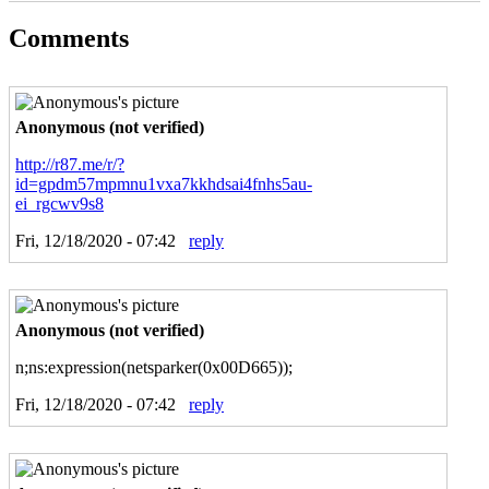
Comments
Pages
Anonymous (not verified)
http://r87.me/r/?
id=gpdm57mpmnu1vxa7kkhdsai4fnhs5au-
ei_rgcwv9s8
Fri, 12/18/2020 - 07:42
reply
Anonymous (not verified)
n;ns:expression(netsparker(0x00D665));
Fri, 12/18/2020 - 07:42
reply