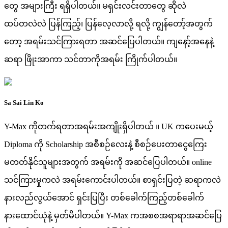
တွေ အများကြီး ရရှိပါတယ်။ မရှင်းလင်းတာတွေ ဆိုလဲ
ထပ်တလဲလဲ ပြန်ကြည့်၊ ပြန်လေ့လာလို့ ရလို့ ကျွန်တော့်အတွက်
တော့ အရမ်းသင်ကြားရတာ အဆင်ပြေပါတယ်။ ကျနော့်အနေနဲ့
ဆရာ ဖြိုးအာကာ သင်တာကိုအရမ်း ကြိုက်ပါတယ်။
Sa Sai Lin Ko
Y-Max ကိုတက်ရတာအရမ်းအကျိုးရှိပါတယ် ။ UK ကပေးမယ့်
Diploma ကို Scholarship အစီစဉ်လေးနဲ့ စီစဉ်ပေးတာငွေကြေး
မတတ်နိုင်သူများအတွက် အရမ်းကို အဆင်ပြေပါတယ်။ online
သင်ကြားမှုကလဲ အရမ်းကောင်းပါတယ်။ စာရှင်းပြတဲ့ ဆရာကလဲ
နားလည်လွယ်အောင် ရှင်းပြပြီး တစ်ခေါက်ကြည့်တစ်ခေါက်
နားထောင်ယုံနဲ့ မှတ်မိပါတယ်။ Y-Max ကအစစအရာရာအဆင်ပြေ