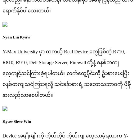
ရောက်နိုင်ပါသေးတယ်။
Nyan Lin Kyaw
Y-Max University မှာ တကယ့် Real Device တွေဖြစ်တဲ့ R710,
R810, R910, Dell Storage Server, Firewall တို့နဲ့ စနစ်တကျ
လေ့ကျင့်သင်ကြားခဲ့ရပါတယ်။ လက်တွေ့ပိုင်းကို ဦးစားပေးပြီး
စနစ်တကျသင်ကြားရလို့ သင်ခန်းစားရဲ့ သဘောသဘာဝကို ပိုမို
နားလည်လာစေပါတယ်။
Kyaw Shwe Win
Device အမျိုးမျိုးကို ကိုယ်တိုင် ကိုယ်ကျ လေ့လာခဲ့ရတာက Y-