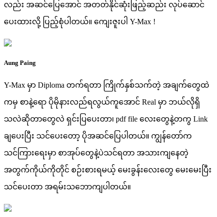
လည်း အဆင်ပြေအောင် အတတ်နိုင်ဆုံးဖြည့်ဆည်း လုပ်ဆောင်
ပေးထားလို့ ပြည့်စုံပါတယ်။ ကျေးဇူးပါ Y-Max !
Aung Paing
Y-Max မှာ Diploma တက်ရတာ ကြိုက်နှစ်သက်တဲ့ အချက်တွေထဲ
ကမှ စာနဲ့ရော ပိုမိုနားလည်ရလွယ်ကူအောင် Real မှာ ဘယ်လိုရှိ
သလဲဆိုတာတွေလဲ ရှင်းပြပေးတာ၊ pdf file လေးတွေနဲ့တကွ Link
ချပေးပြီး သင်ပေးတော့ ပိုအဆင်ပြေပါတယ်။ ကျွန်တော်က
သင်ကြားရေးမှာ စာအုပ်တွေနဲ့ပဲသင်ရတာ အသားကျနေတဲ့
အတွက်ကိုယ်ကိုတိုင် စဉ်းစားရမယ့် မေးခွန်းလေးတွေ မေးမေးပြီး
သင်ပေးတာ အရမ်းသဘောကျပါတယ်။