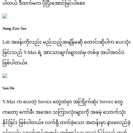
ပါတယ် ဒီထက်မက ပိုပြီးအောင်မြင်ပါစေ။
Aung Zaw Soe
Lab အခန်းကိုလည်း မည်သည့်အချိန်မဆို တောင်းဆိုပါက ပေးသုံး
ခြင်းသည် Y-Max ရဲ့ အားသာချက်များထဲမှ တစ်ခု အပါအဝင်ပဲ
ဖြစ်ပါတယ်။
San Oo
Y-Max က ပေးတဲ့ Service တွေထဲမှာ အကြိုက်ဆုံး Service တွေ
ကတော့ ကော်ဖီ၊ အအေး၊ သကြားလုံးများကို အခမဲ့ သောက်သုံး
နိုင်ခြင်း ဖြစ်ပါတယ်။ လက်ရှိ တက်ခဲ့သော အတန်းမှာ နားမလည်ခဲ့
ရင်လည်း နောက်ထပ်အတန်း တစ်တန်းမှာ အခမဲ့ ပြန်လည် တက်