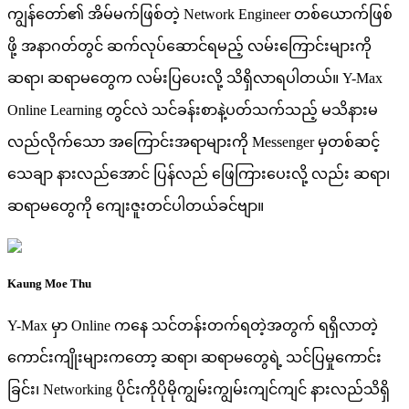
ကျွန်တော်၏ အိမ်မက်ဖြစ်တဲ့ Network Engineer တစ်ယောက်ဖြစ်
ဖို့ အနာဂတ်တွင် ဆက်လုပ်ဆောင်ရမည့် လမ်းကြောင်းများကို
ဆရာ၊ ဆရာမတွေက လမ်းပြပေးလို့ သိရှိလာရပါတယ်။ Y-Max
Online Learning တွင်လဲ သင်ခန်းစာနဲ့ပတ်သက်သည့် မသိနားမ
လည်လိုက်သော အကြောင်းအရာများကို Messenger မှတစ်ဆင့်
သေချာ နားလည်အောင် ပြန်လည် ဖြေကြားပေးလို့ လည်း ဆရာ၊
ဆရာမတွေကို ကျေးဇူးတင်ပါတယ်ခင်ဗျာ။
Kaung Moe Thu
Y-Max မှာ Online ကနေ သင်တန်းတက်ရတဲ့အတွက် ရရှိလာတဲ့
ကောင်းကျိုးများကတော့ ဆရာ၊ ဆရာမတွေရဲ့ သင်ပြမှုကောင်း
ခြင်း၊ Networking ပိုင်းကိုပိုမိုကျွမ်းကျွမ်းကျင်ကျင် နားလည်သိရှိ