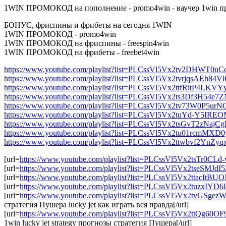
1WIN ПРОМОКОД на пополнение - promo4win - ваучер 1win пр
БОНУС, фриспины и фрибеты на сегодня 1WIN
1WIN ПРОМОКОД - promo4win
1WIN ПРОМОКОД на фриспины - freespin4win
1WIN ПРОМОКОД на фрибеты - freebet4win
https://www.youtube.com/playlist?list=PLCssVl5Vx2tv2DHWT0u
https://www.youtube.com/playlist?list=PLCssVl5Vx2tvrjqsAEh84
https://www.youtube.com/playlist?list=PLCssVl5Vx2ttfRitP4LKVY
https://www.youtube.com/playlist?list=PLCssVl5Vx2ts3Df3H54e7Z
https://www.youtube.com/playlist?list=PLCssVl5Vx2tv73W0P5u
https://www.youtube.com/playlist?list=PLCssVl5Vx2tuYd-Y5IR
https://www.youtube.com/playlist?list=PLCssVl5Vx2tsGvT2zNa
https://www.youtube.com/playlist?list=PLCssVl5Vx2tu01rcmMX
https://www.youtube.com/playlist?list=PLCssVl5Vx2ttwbvf2YnZyq
[url=
https://www.youtube.com/playlist?list=PLCssVl5Vx2tsTr0CL
[url=
https://www.youtube.com/playlist?list=PLCssVl5Vx2tseSMJdI52
[url=
https://www.youtube.com/playlist?list=PLCssVl5Vx2ttacItB
[url=
https://www.youtube.com/playlist?list=PLCssVl5Vx2tuzxIYD
[url=
https://www.youtube.com/playlist?list=PLCssVl5Vx2tvGSg
стратегия Пушера lucky jet как играть вся правда[/url]
[url=
https://www.youtube.com/playlist?list=PLCssVl5Vx2ttQg60O
1win lucky jet strategy прогнозы стратегия Пушера[/url]