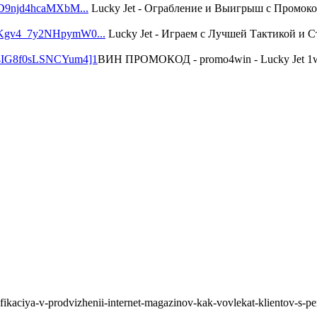
juD9njd4hcaMXbM...
Lucky Jet - Ограбление и Выигрыш с Промо
c0RKgv4_7y2NHpymW0...
Lucky Jet - Играем с Лучшей Тактикой и
Ug4IG8f0sLSNCYum4]1
ВИН ПРОМОКОД - promo4win - Lucky Jet 1win
ifikaciya-v-prodvizhenii-internet-magazinov-kak-vovlekat-klientov-s-pe