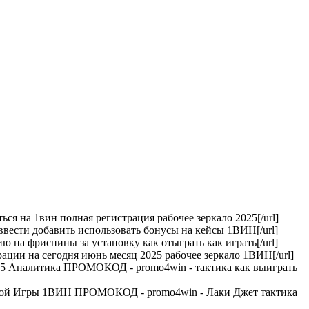
 на 1вин полная регистрация рабочее зеркало 2025[/url]
ести добавить использовать бонусы на кейсы 1ВИН[/url]
а фриспины за установку как отыграть как играть[/url]
и на сегодня июнь месяц 2025 рабочее зеркало 1ВИН[/url]
025 Аналитика ПРОМОКОД - promo4win - тактика как выиграть
шной Игры 1ВИН ПРОМОКОД - promo4win - Лаки Джет тактика