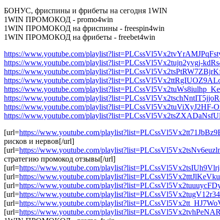
БОНУС, фриспины и фрибеты на сегодня 1WIN
1WIN ПРОМОКОД - promo4win
1WIN ПРОМОКОД на фриспины - freespin4win
1WIN ПРОМОКОД на фрибеты - freebet4win
https://www.youtube.com/playlist?list=PLCssVl5Vx2tvYrAMJPqF
https://www.youtube.com/playlist?list=PLCssVl5Vx2tujn2yvgj-kdR
https://www.youtube.com/playlist?list=PLCssVl5Vx2tsPtRW7ZBj
https://www.youtube.com/playlist?list=PLCssVl5Vx2ttRgIUOZ9
https://www.youtube.com/playlist?list=PLCssVl5Vx2tuWs8iulhp
https://www.youtube.com/playlist?list=PLCssVl5Vx2tschNntIT5jj
https://www.youtube.com/playlist?list=PLCssVl5Vx2tuViXyJ2HF-
https://www.youtube.com/playlist?list=PLCssVl5Vx2tsZXADaNs
[url=
https://www.youtube.com/playlist?list=PLCssVl5Vx2tt71JbB
рисков и нервов[/url]
[url=
https://www.youtube.com/playlist?list=PLCssVl5Vx2tsNv6eu
стратегию промокод отзывы[/url]
[url=
https://www.youtube.com/playlist?list=PLCssVl5Vx2tsIUh9Vl
[url=
https://www.youtube.com/playlist?list=PLCssVl5Vx2tttJlKeVk
[url=
https://www.youtube.com/playlist?list=PLCssVl5Vx2tuuuyc
[url=
https://www.youtube.com/playlist?list=PLCssVl5Vx2tugV12r
[url=
https://www.youtube.com/playlist?list=PLCssVl5Vx2tt_HJ7
[url=
https://www.youtube.com/playlist?list=PLCssVl5Vx2tvhPe