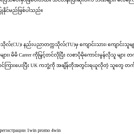
ုနိုင်မည်ဖြစ်ပါသည်။
ကသိုလ်(CU)၊ နည်းပညာတက္ကသိုလ်(TU)မှ ကျောင်းသား၊ ကျောင်းသူများ၊ 
 မိမိ Career ကိုမြှင့်တင်လိုပြီး လစာပိုမိုကောင်းမွန်လိုသူ မျ
င်း သင်ကြားပေးပြီး UK ကဘွဲ့ကို အချိန်တိုအတွင်းရယူလိုတဲ့ သူတွေ
егистрации 1win promo 4win