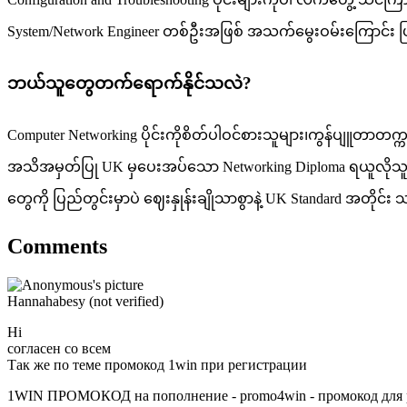
System/Network Engineer တစ်ဦးအဖြစ် အသက်မွေးဝမ်းကြောင်း ပြ
ဘယ်သူတွေတက်ရောက်နိုင်သလဲ?
Computer Networking ပိုင်းကိုစိတ်ပါဝင်စားသူများ၊ကွန်ပျူတာတက္
အသိအမှတ်ပြု UK မှပေးအပ်သော Networking Diploma ရယူလိုသူများ၊
တွေကို ပြည်တွင်းမှာပဲ ဈေးနှုန်းချိုသာစွာနဲ့ UK Standard အတို
Comments
Hannahabesy (not verified)
Hi
согласен со всем
Так же по теме промокод 1win при регистрации
1WIN ПРОМОКОД на пополнение - promo4win - промокод для р