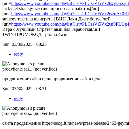
[url=
https://www.youtube.com/playlist?list=PLCssVl5Vx2tszjlGrZ
lucky jet strategy тактика прогнозы заработок[/url]
[url=
https://www.youtube.com/playlist?list=PLCssVl5Vx2tszuA
strategy тактика выиграть 1ВИН Лаки Джет бонус[/url]
[url=
https://www.youtube.com/playlist?list=PLCssVl5Vx2tsf8PL
Игра с Лучшими Стратегиями для Заработка[/url]
1WIN ПРОМОКОД - promo 4win
Sun, 03/30/2025 - 08:25
reply
prodvijenie sai... (not verified)
продвижение сайта цена
продвижение сайта цена .
Sun, 03/30/2025 - 08:31
reply
prodvijenie sai... (not verified)
сайта продвижение
https://seogift.ru/news/press-release/2463-geym