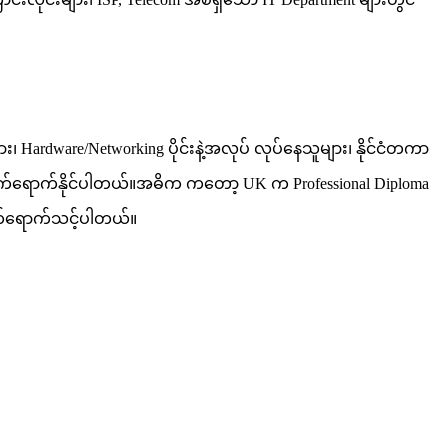
Hardware/Networking ပိုင်းနဲ့အလုပ် လုပ်နေသူများ၊ နိုင်ငံတကာ
ား တက်ရောက်နိုင်ပါတယ်။အဓိက ကတော့ UK က Professional Diploma
 တက်ရောက်သင့်ပါတယ်။