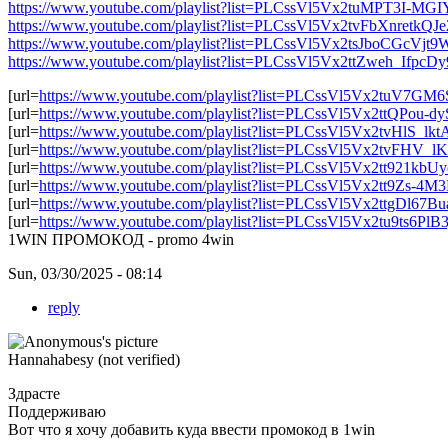
https://www.youtube.com/playlist?list=PLCssVl5Vx2tuMPT3I-MG
https://www.youtube.com/playlist?list=PLCssVl5Vx2tvFbXnretkQ
https://www.youtube.com/playlist?list=PLCssVl5Vx2tsJboCGcV
https://www.youtube.com/playlist?list=PLCssVl5Vx2ttZweh_IfpcD
[url=
https://www.youtube.com/playlist?list=PLCssVl5Vx2tuV7GM6
[url=
https://www.youtube.com/playlist?list=PLCssVl5Vx2ttQPou
[url=
https://www.youtube.com/playlist?list=PLCssVl5Vx2tvHlS_l
[url=
https://www.youtube.com/playlist?list=PLCssVl5Vx2tvFHV_
[url=
https://www.youtube.com/playlist?list=PLCssVl5Vx2tt921kb
[url=
https://www.youtube.com/playlist?list=PLCssVl5Vx2tt9Zs-4M
[url=
https://www.youtube.com/playlist?list=PLCssVl5Vx2ttgDl67B
[url=
https://www.youtube.com/playlist?list=PLCssVl5Vx2tu9ts6Pl
1WIN ПРОМОКОД - promo 4win
Sun, 03/30/2025 - 08:14
reply
Hannahabesy (not verified)
Здрасте
Поддерживаю
Вот что я хочу добавить куда ввести промокод в 1win