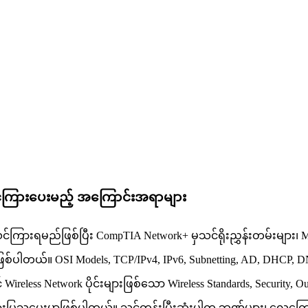
င်ကြားပေးမည့် အကြောင်းအရာများ
းရမည်ဖြစ်ပြီး CompTIA Network+ မှသင်ရိုးညွှန်းတမ်းများ၊ Microsoft
ာဖြစ်ပါတယ်။ OSI Models, TCP/IPv4, IPv6, Subnetting, AD, DHCP, D
reless Network ပိုင်းများဖြစ်သော Wireless Standards, Security, Out
်ကြားပြသပေးမှာဖြစ်ပါတယ်။ သင်တန်းပြီးဆုံးပါက ဘဏ်များ၊ လေကြောင်