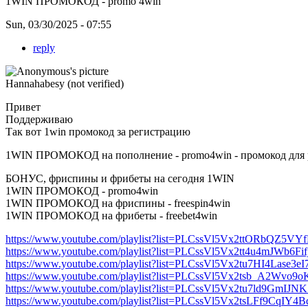
1WIN ПРОМОКОД - promo 4win
Sun, 03/30/2025 - 07:55
reply
Hannahabesy (not verified)
Привет
Поддерживаю
Так вот 1win промокод за регистрацию
1WIN ПРОМОКОД на пополнение - promo4win - промокод для р
БОНУС, фриспины и фрибеты на сегодня 1WIN
1WIN ПРОМОКОД - promo4win
1WIN ПРОМОКОД на фриспины - freespin4win
1WIN ПРОМОКОД на фрибеты - freebet4win
https://www.youtube.com/playlist?list=PLCssVl5Vx2ttORbQZ5
https://www.youtube.com/playlist?list=PLCssVl5Vx2tt4u4mJWb6F
https://www.youtube.com/playlist?list=PLCssVl5Vx2tu7HI4Lase3e
https://www.youtube.com/playlist?list=PLCssVl5Vx2tsb_A2W
https://www.youtube.com/playlist?list=PLCssVl5Vx2tu7ld9GmI
https://www.youtube.com/playlist?list=PLCssVl5Vx2tsLFf9CqIY4