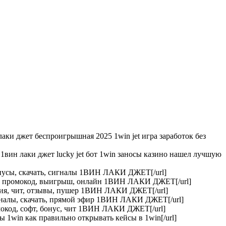
лаки джет беспроигрышная 2025 1win jet игра заработок без
вин лаки джет lucky jet бот 1win заносы казино нашел лучшую
 бонусы, скачать, сигналы 1ВИН ЛАКИ ДЖЕТ[/url]
от, промокод, выигрыш, онлайн 1ВИН ЛАКИ ДЖЕТ[/url]
рация, чит, отзывы, пушер 1ВИН ЛАКИ ДЖЕТ[/url]
сигналы, скачать, прямой эфир 1ВИН ЛАКИ ДЖЕТ[/url]
омокод, софт, бонус, чит 1ВИН ЛАКИ ДЖЕТ[/url]
1win как правильно открывать кейсы в 1win[/url]