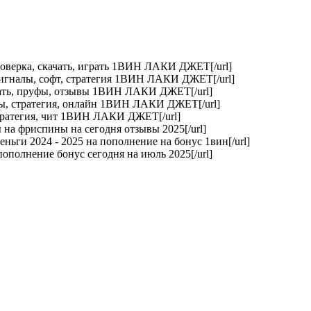
 проверка, скачать, играть 1ВИН ЛАКИ ДЖЕТ[/url]
, сигналы, софт, стратегия 1ВИН ЛАКИ ДЖЕТ[/url]
качать, пруфы, отзывы 1ВИН ЛАКИ ДЖЕТ[/url]
уфы, стратегия, онлайн 1ВИН ЛАКИ ДЖЕТ[/url]
, стратегия, чит 1ВИН ЛАКИ ДЖЕТ[/url]
а фриспины на сегодня отзывы 2025[/url]
ги 2024 - 2025 на пополнение на бонус 1вин[/url]
олнение бонус сегодня на июль 2025[/url]