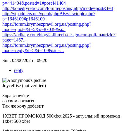
p=441404&posted=1#post441404
http://bonedryretro.com/forum/posting.php?mode=post&f=3
http://vtpaddlers.net/vpcbb/phpBB/viewtopic.php?
p=1646109#p1646109
https://forum.krymbezpravil.org.ua/posting.php?
mode=quote&f=5&p=87039&si...
https://zaditaly.com/blog/la-libreria-design-con-poli-maurizio?
page=1467...
https://forum.krymbezpravil.org.ua/posting.php?
mode=reply&f=5&t=109&sid=...
Sun, 04/06/2025 - 09:20
reply
Joycefrise (not verified)
Здравствуйте
со свем согласен
Так же хочу добавит
1XBET ПРОМОКОД 500xbet 2025 - актуальный промокод
1xbet 500 xbet