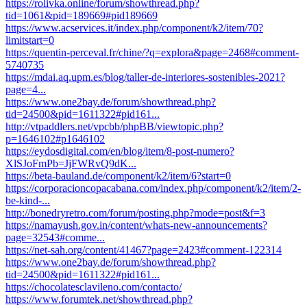
https://rolivka.online/forum/showthread.php?
tid=1061&pid=189669#pid189669
https://www.acservices.it/index.php/component/k2/item/70?
limitstart=0
https://quentin-perceval.fr/chine/?q=explora&page=2468#comment-
5740735
https://mdai.aq.upm.es/blog/taller-de-interiores-sostenibles-2021?
page=4...
https://www.one2bay.de/forum/showthread.php?
tid=24500&pid=1611322#pid161...
http://vtpaddlers.net/vpcbb/phpBB/viewtopic.php?
p=1646102#p1646102
https://eydosdigital.com/en/blog/item/8-post-numero?
XlSJoFmPb=JjFWRvQ9dK...
https://beta-bauland.de/component/k2/item/6?start=0
https://corporacioncopacabana.com/index.php/component/k2/item/2-
be-kind-...
http://bonedryretro.com/forum/posting.php?mode=post&f=3
https://namayush.gov.in/content/whats-new-announcements?
page=32543#comme...
https://net-sah.org/content/41467?page=2423#comment-122314
https://www.one2bay.de/forum/showthread.php?
tid=24500&pid=1611322#pid161...
https://chocolatesclavileno.com/contacto/
https://www.forumtek.net/showthread.php?