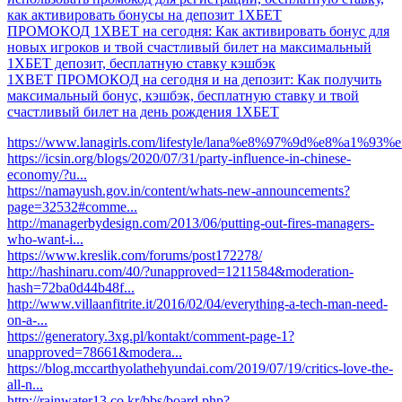
как активировать бонусы на депозит 1ХБЕТ
ПРОМОКОД 1XBET на сегодня: Как активировать бонус для
новых игроков и твой счастливый билет на максимальный
1ХБЕТ депозит, бесплатную ставку кэшбэк
1XBET ПРОМОКОД на сегодня и на депозит: Как получить
максимальный бонус, кэшбэк, бесплатную ставку и твой
счастливый билет на день рождения 1ХБЕТ
https://www.lanagirls.com/lifestyle/lana%e8%97%9d%e8%a1%93
https://icsin.org/blogs/2020/07/31/party-influence-in-chinese-
economy/?u...
https://namayush.gov.in/content/whats-new-announcements?
page=32532#comme...
http://managerbydesign.com/2013/06/putting-out-fires-managers-
who-want-i...
https://www.kreslik.com/forums/post172278/
http://hashinaru.com/40/?unapproved=1211584&moderation-
hash=72ba0d44b48f...
http://www.villaanfitrite.it/2016/02/04/everything-a-tech-man-need-
on-a-...
https://generatory.3xg.pl/kontakt/comment-page-1?
unapproved=78661&modera...
https://blog.mccarthyolathehyundai.com/2019/07/19/critics-love-the-
all-n...
http://rainwater13.co.kr/bbs/board.php?