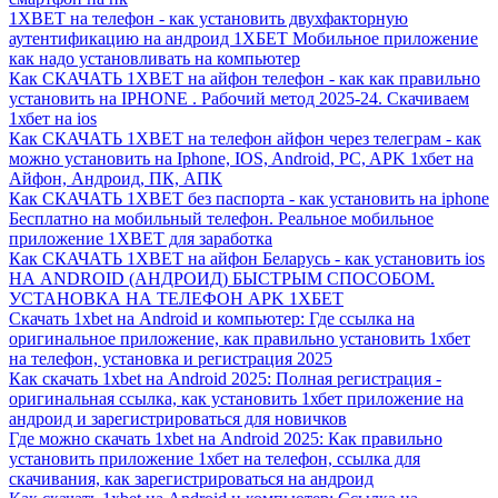
1XBET на телефон - как установить двухфакторную
аутентификацию на андроид 1ХБЕТ Мобильное приложение
как надо установливать на компьютер
Как СКАЧАТЬ 1XBET на айфон телефон - как как правильно
установить на IPHONE . Рабочий метод 2025-24. Скачиваем
1хбет на ios
Как СКАЧАТЬ 1XBET на телефон айфон через телеграм - как
можно установить на Iphone, IOS, Android, PC, APK 1хбет на
Айфон, Андроид, ПК, АПК
Как СКАЧАТЬ 1XBET без паспорта - как установить на iphone
Бесплатно на мобильный телефон. Реальное мобильное
приложение 1XBET для заработка
Как СКАЧАТЬ 1XBET на айфон Беларусь - как установить ios
НА ANDROID (АНДРОИД) БЫСТРЫМ СПОСОБОМ.
УСТАНОВКА НА ТЕЛЕФОН APK 1ХБЕТ
Скачать 1xbet на Android и компьютер: Где ссылка на
оригинальное приложение, как правильно установить 1хбет
на телефон, установка и регистрация 2025
Как скачать 1xbet на Android 2025: Полная регистрация -
оригинальная ссылка, как установить 1хбет приложение на
андроид и зарегистрироваться для новичков
Где можно скачать 1xbet на Android 2025: Как правильно
установить приложение 1хбет на телефон, ссылка для
скачивания, как зарегистрироваться на андроид