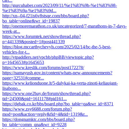
cart...
http://gurcuhaber.com/2023/09/11/%e1%83%9b-%e1%83%98-
%e1%83%9a-%e1%83%9d...
http://xn--04-f21is6v8stsqe.com/bbs/board.php?
bo_table=online&wr_id=19837
http://onemoremarathon.co.uk/uncategorized/7-marathons-in-7-days-
week-at...
https://www.forumtek.net/showthread.php?
p=441339&posted=1#post441339
https://blog.mccarthychevyls.com/2025/02/14/bc-the-5-best-
vehicles-for-t...
http://vtpaddlers.net/vpcbb/phpBB/viewtopic.php?
p=1645653#p1645653
https://www.kreslik.com/forums/post172278/
https://namayush.gov.in/content/whats-new-announcements?
page=32531#comme...
https://www.kelionduone.lt/5-dalykai-ka-verta-zinoti-keliaujant-
lisabono...
https://www.one2bay.de/forum/showthread.php?
tid=24500&pid=1611178#pid161...
https://dgbak.co.kr/bbs/board.php?bo_table=qa&wr_id=8371
https://www.zsy6688.com/forum.php?
mod=post&action=reply&fid=4&tid=1319&r...
https://dongnamktc.com/bbs/board.php?
bo_table=comm_qna&wr_id=9228