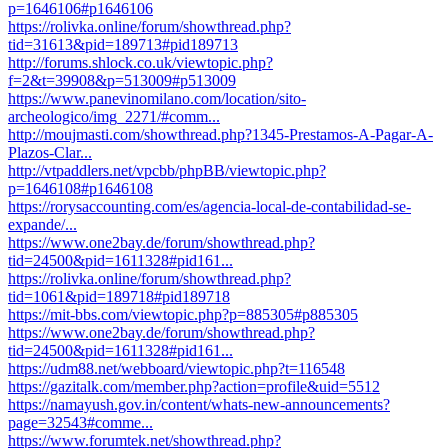
p=1646106#p1646106
https://rolivka.online/forum/showthread.php?
tid=31613&pid=189713#pid189713
http://forums.shlock.co.uk/viewtopic.php?
f=2&t=39908&p=513009#p513009
https://www.panevinomilano.com/location/sito-
archeologico/img_2271/#comm...
http://moujmasti.com/showthread.php?1345-Prestamos-A-Pagar-A-
Plazos-Clar...
http://vtpaddlers.net/vpcbb/phpBB/viewtopic.php?
p=1646108#p1646108
https://rorysaccounting.com/es/agencia-local-de-contabilidad-se-
expande/...
https://www.one2bay.de/forum/showthread.php?
tid=24500&pid=1611328#pid161...
https://rolivka.online/forum/showthread.php?
tid=1061&pid=189718#pid189718
https://mit-bbs.com/viewtopic.php?p=885305#p885305
https://www.one2bay.de/forum/showthread.php?
tid=24500&pid=1611328#pid161...
https://udm88.net/webboard/viewtopic.php?t=116548
https://gazitalk.com/member.php?action=profile&uid=5512
https://namayush.gov.in/content/whats-new-announcements?
page=32543#comme...
https://www.forumtek.net/showthread.php?