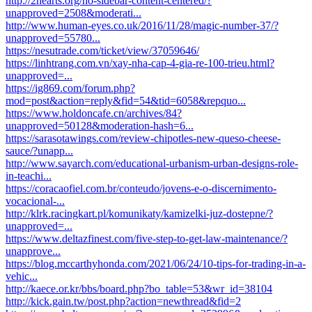
http://2hearts.org/no-sidebar-content-centered/?
unapproved=2508&moderati...
http://www.human-eyes.co.uk/2016/11/28/magic-number-37/?
unapproved=55780...
https://nesutrade.com/ticket/view/37059646/
https://linhtrang.com.vn/xay-nha-cap-4-gia-re-100-trieu.html?
unapproved=...
https://ig869.com/forum.php?
mod=post&action=reply&fid=54&tid=6058&repquo...
https://www.holdoncafe.cn/archives/84?
unapproved=50128&moderation-hash=6...
https://sarasotawings.com/review-chipotles-new-queso-cheese-
sauce/?unapp...
http://www.sayarch.com/educational-urbanism-urban-designs-role-
in-teachi...
https://coracaofiel.com.br/conteudo/jovens-e-o-discernimento-
vocacional-...
http://klrk.racingkart.pl/komunikaty/kamizelki-juz-dostepne/?
unapproved=...
https://www.deltazfinest.com/five-step-to-get-law-maintenance/?
unapprove...
https://blog.mccarthyhonda.com/2021/06/24/10-tips-for-trading-in-a-
vehic...
http://kaece.or.kr/bbs/board.php?bo_table=53&wr_id=38104
http://kick.gain.tw/post.php?action=newthread&fid=2