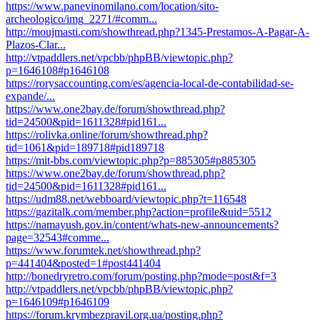
https://www.panevinomilano.com/location/sito-
archeologico/img_2271/#comm...
http://moujmasti.com/showthread.php?1345-Prestamos-A-Pagar-A-
Plazos-Clar...
http://vtpaddlers.net/vpcbb/phpBB/viewtopic.php?
p=1646108#p1646108
https://rorysaccounting.com/es/agencia-local-de-contabilidad-se-
expande/...
https://www.one2bay.de/forum/showthread.php?
tid=24500&pid=1611328#pid161...
https://rolivka.online/forum/showthread.php?
tid=1061&pid=189718#pid189718
https://mit-bbs.com/viewtopic.php?p=885305#p885305
https://www.one2bay.de/forum/showthread.php?
tid=24500&pid=1611328#pid161...
https://udm88.net/webboard/viewtopic.php?t=116548
https://gazitalk.com/member.php?action=profile&uid=5512
https://namayush.gov.in/content/whats-new-announcements?
page=32543#comme...
https://www.forumtek.net/showthread.php?
p=441404&posted=1#post441404
http://bonedryretro.com/forum/posting.php?mode=post&f=3
http://vtpaddlers.net/vpcbb/phpBB/viewtopic.php?
p=1646109#p1646109
https://forum.krymbezpravil.org.ua/posting.php?