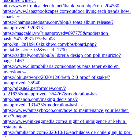
maximes-wine-...
https://www.tropicalelectric.net/thank_you.php?con=204580
https://www.lapazpoolscapes.com/outdoor-living-tech-trends-how-
smart-tec...
https://champagneduane.com/blog/a-toast-album-release/?
unapproved=920813...
https://magcaldi.vn/?unapproved=697775&moderation-
hash=547a3931d75c6ab08...
http://xn--2n1b910akukhwc.com/bbs/board.php?
bo_table=stone_02&wr_id=1790
https://zaditaly.com/blog/la-libreria-design-con-poli-maurizio?
page=1467...
https://www.clinmobiliaria.com/consejos-para-tener-exito-en-
inversiones-...
https://loki.network/2020/12/04/eth-2-0-proof-of-stake/?
unapproved=35940...
http://pdgsite2.performdev.com/?
p=21635&unapproved=354767&moderation-has...
http://bananon.com/making-decisions/?
unapproved=131435&moderation-hash=a...
https://www.fantasyboxco.com/how-to-maintenance-your-leather-
box/?unappr...
https://www.pinkeggmedia.com/a-night-of-indulgence-at-kelvin-
restaurant/...
https://familiacon.com/2020/10/16/enchiladas-de-chile-guajillo-por-