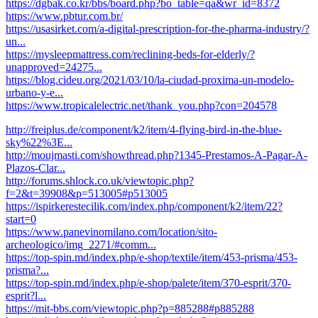
https://dgbak.co.kr/bbs/board.php?bo_table=qa&wr_id=8372
https://www.pbtur.com.br/
https://usasirket.com/a-digital-prescription-for-the-pharma-industry/?
un...
https://mysleepmattress.com/reclining-beds-for-elderly/?
unapproved=24275...
https://blog.cideu.org/2021/03/10/la-ciudad-proxima-un-modelo-
urbano-y-e...
https://www.tropicalelectric.net/thank_you.php?con=204578
http://freiplus.de/component/k2/item/4-flying-bird-in-the-blue-
sky%22%3E...
http://moujmasti.com/showthread.php?1345-Prestamos-A-Pagar-A-
Plazos-Clar...
http://forums.shlock.co.uk/viewtopic.php?
f=2&t=39908&p=513005#p513005
https://ispirkerestecilik.com/index.php/component/k2/item/22?
start=0
https://www.panevinomilano.com/location/sito-
archeologico/img_2271/#comm...
https://top-spin.md/index.php/e-shop/textile/item/453-prisma/453-
prisma?...
https://top-spin.md/index.php/e-shop/palete/item/370-esprit/370-
esprit?l...
https://mit-bbs.com/viewtopic.php?p=885288#p885288