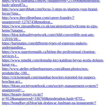
https://www.baltransa.com/es/?unapproved=253996&moderation-
hash=a0eee87a...
http://www.tanvibhatt.com/focus-3-steps-to-sharpen-your-brand-
focus/?una...
http://www.thecollegebase.com/career-foundry/?
unapproved=1276743&moderat...
https://www.zipsandhems.co.uk/uncategorized/welcome-to-zips-
hems/?unappr...
https://blog.kidssafetynetwork.com/child-convertible-seat-age-
1/2016/18/...
https://baristatips.com/different-types-of-espresso-makers-
understanding...
https://www.superiormaids.ca/hiring-the-professional-cleaning-
services-f...
https://www.mindik.com/domalip-kici-kaldiran-beyaz-gozlu-dolgun-
kasar-ya...
http://www.atelier-reliurebarennes.com/album-photos/nos-
produits/dsc-100...
https://cricketgraph.com/mumbai-bowlers-reported-for-suspect-
bowling-act...
https://blogs.societynotebook.com/society-management-system/?
unapproved=...
https://beauty-honey.co.jp/?
p=912&unapproved=336760&moderation-hash=87f2...
https://brandbay.pl/blog/jak-dodawac-hashtagi-na-instagramie/?