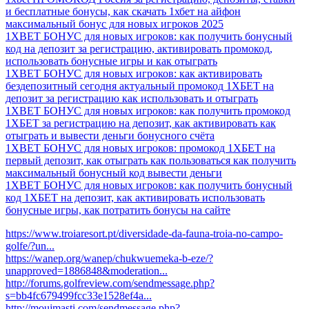
и бесплатные бонусы, как скачать 1хбет на айфон
максимальный бонус для новых игроков 2025
1XBET БОНУС для новых игроков: как получить бонусный
код на депозит за регистрацию, активировать промокод,
использовать бонусные игры и как отыграть
1XBET БОНУС для новых игроков: как активировать
бездепозитный сегодня актуальный промокод 1ХБЕТ на
депозит за регистрацию как использовать и отыграть
1XBET БОНУС для новых игроков: как получить промокод
1ХБЕТ за регистрацию на депозит, как активировать как
отыграть и вывести деньги бонусного счёта
1XBET БОНУС для новых игроков: промокод 1ХБЕТ на
первый депозит, как отыграть как пользоваться как получить
максимальный бонусный код вывести деньги
1XBET БОНУС для новых игроков: как получить бонусный
код 1ХБЕТ на депозит, как активировать использовать
бонусные игры, как потратить бонусы на сайте
https://www.troiaresort.pt/diversidade-da-fauna-troia-no-campo-
golfe/?un...
https://wanep.org/wanep/chukwuemeka-b-eze/?
unapproved=1886848&moderation...
http://forums.golfreview.com/sendmessage.php?
s=bb4fc679499fcc33e1528ef4a...
http://moujmasti.com/sendmessage.php?