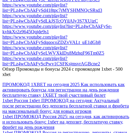
https://www.youtube.com/playlist?
list=PLz4wCbAkFySd418tpc7rMYSHMNQcSRsd3
https://www.youtube.com/playlist?
list=PLz4wCbAkFySdLkJSTcQYilAIy3S7XUizC
https://www.youtube.com/playlist?list=PLz4wCbAkFySe-
kvhkXr2z9645Qqjde9s1
https://www.youtube.com/playlist?
list=PLz4wCbAkFySdqqocoZDZvVALt_uE1dGb8
https://www.youtube.com/playlist?
list=PLz4wCbAkFySeLWVXklDx8MzhqF96Tm0Z5
https://www.youtube.com/playlist?
list=PLz4wCbAkFyScPwv1CSFKsjmsvrAGBcne2
Обзор Промокоды и бонусы 2024 с промокодом 1xbet - 500
xbet
ПРОМОКОД 1XBET на сегодня 2025 Как использовать как
активировать бонусы для регистрации на день рождения
бесплатную ставку 1ХБЕТ твой счастливый билет
1xbet Россия 1хбет ПРОМОКОД на сегодня: Актуальный
после регистрации без депозита бесплатной ставки и фрибета
на максимальный бонус для новых игроков
1xbet ПРОМОКОД Россия 2025: на сегодня, как активировать
и использовать бонус 1хбет на депозит, бесплатную ставку,
фрибет на день рождения
1xbet ПРОМОКОД Россия за регистрацию, депозиты, ставки