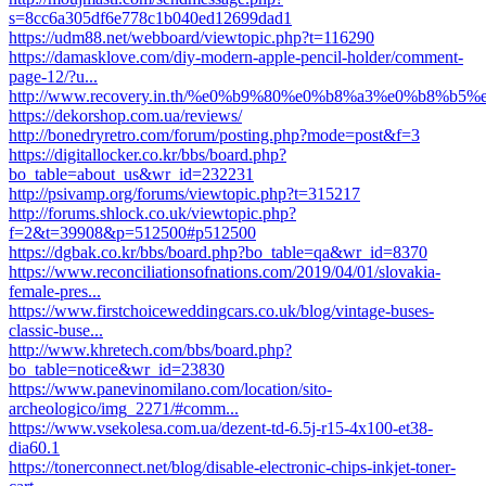
s=8cc6a305df6e778c1b040ed12699dad1
https://udm88.net/webboard/viewtopic.php?t=116290
https://damasklove.com/diy-modern-apple-pencil-holder/comment-
page-12/?u...
http://www.recovery.in.th/%e0%b9%80%e0%b8%a3%e0%b8%b5
https://dekorshop.com.ua/reviews/
http://bonedryretro.com/forum/posting.php?mode=post&f=3
https://digitallocker.co.kr/bbs/board.php?
bo_table=about_us&wr_id=232231
http://psivamp.org/forums/viewtopic.php?t=315217
http://forums.shlock.co.uk/viewtopic.php?
f=2&t=39908&p=512500#p512500
https://dgbak.co.kr/bbs/board.php?bo_table=qa&wr_id=8370
https://www.reconciliationsofnations.com/2019/04/01/slovakia-
female-pres...
https://www.firstchoiceweddingcars.co.uk/blog/vintage-buses-
classic-buse...
http://www.khretech.com/bbs/board.php?
bo_table=notice&wr_id=23830
https://www.panevinomilano.com/location/sito-
archeologico/img_2271/#comm...
https://www.vsekolesa.com.ua/dezent-td-6.5j-r15-4x100-et38-
dia60.1
https://tonerconnect.net/blog/disable-electronic-chips-inkjet-toner-