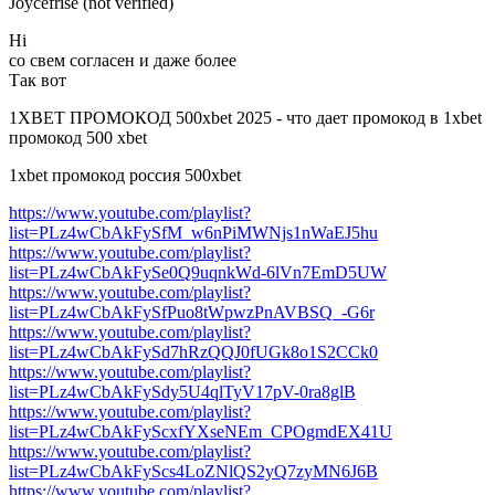
Joycefrise (not verified)
Hi
со свем согласен и даже более
Так вот
1XBET ПРОМОКОД 500xbet 2025 - что дает промокод в 1xbet
промокод 500 xbet
1xbet промокод россия 500xbet
https://www.youtube.com/playlist?
list=PLz4wCbAkFySfM_w6nPiMWNjs1nWaEJ5hu
https://www.youtube.com/playlist?
list=PLz4wCbAkFySe0Q9uqnkWd-6lVn7EmD5UW
https://www.youtube.com/playlist?
list=PLz4wCbAkFySfPuo8tWpwzPnAVBSQ_-G6r
https://www.youtube.com/playlist?
list=PLz4wCbAkFySd7hRzQQJ0fUGk8o1S2CCk0
https://www.youtube.com/playlist?
list=PLz4wCbAkFySdy5U4qlTyV17pV-0ra8glB
https://www.youtube.com/playlist?
list=PLz4wCbAkFyScxfYXseNEm_CPOgmdEX41U
https://www.youtube.com/playlist?
list=PLz4wCbAkFyScs4LoZNlQS2yQ7zyMN6J6B
https://www.youtube.com/playlist?