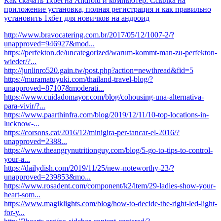
Как скачать 1xbet на Android и компьютер: Ссылка на
приложение установка, полная регистрация и как правильно
установить 1хбет для новичков на андроид
http://www.bravocatering.com.br/2017/05/12/1007-2/?
unapproved=946927&mod...
https://perfekton.de/uncategorized/warum-kommt-man-zu-perfekton-
wieder/?...
http://junlinro520.gain.tw/post.php?action=newthread&fid=5
https://muramatuyuki.com/thailand-travel-blog/?
unapproved=87107&moderati...
https://www.cuidadomayor.com/blog/cohousing-una-alternativa-
para-vivir/?...
https://www.paarthinfra.com/blog/2019/12/11/10-top-locations-in-
lucknow-...
https://corsons.cat/2016/12/minigira-per-tancar-el-2016/?
unapproved=2388...
https://www.theangrynutritionguy.com/blog/5-go-to-tips-to-control-
your-a...
https://dailydish.com/2019/11/25/new-noteworthy-23/?
unapproved=239853&mo...
https://www.rosadent.com/component/k2/item/29-ladies-show-your-
heart-som...
https://www.magiklights.com/blog/how-to-decide-the-right-led-light-
for-y...