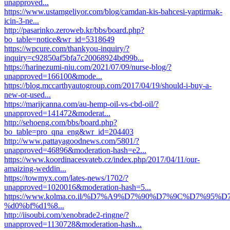
unapproved...
https://www.ustamgeliyor.com/blog/camdan-kis-bahcesi-yaptirmak-
icin-3-ne...
http://pasarinko.zeroweb.kr/bbs/board.php?
bo_table=notice&wr_id=5318649
https://wpcure.com/thankyou-inquiry/?
inquiry=c92850af5bfa7c20068924bd99b...
https://harinezumi-niu.com/2021/07/09/nurse-blog/?
unapproved=166100&mode...
https://blog.mccarthyautogroup.com/2017/04/19/should-i-buy-a-
new-or-used...
https://marijcanna.com/au-hemp-oil-vs-cbd-oil/?
unapproved=141472&moderat...
http://sehoeng.com/bbs/board.php?
bo_table=pro_qna_eng&wr_id=204403
http://www.pattayagoodnews.com/5801/?
unapproved=46896&moderation-hash=e2...
https://www.koordinacesvateb.cz/index.php/2017/04/11/our-
amaizing-weddin...
https://towmyx.com/lates-news/1702/?
unapproved=1020016&moderation-hash=5...
https://www.kolma.co.il/%D7%A9%D7%90%D7%9C%D7%95%D7
%d0%bf%d1%8...
http://iisoubi.com/xenobrade2-ringne/?
unapproved=1130728&moderation-hash...