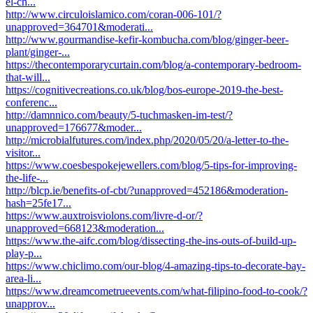
el-ch...
http://www.circuloislamico.com/coran-006-101/?
unapproved=364701&moderati...
http://www.gourmandise-kefir-kombucha.com/blog/ginger-beer-
plant/ginger-...
https://thecontemporarycurtain.com/blog/a-contemporary-bedroom-
that-will...
https://cognitivecreations.co.uk/blog/bos-europe-2019-the-best-
conferenc...
http://damnnico.com/beauty/5-tuchmasken-im-test/?
unapproved=176677&moder...
http://microbialfutures.com/index.php/2020/05/20/a-letter-to-the-
visitor...
https://www.coesbespokejewellers.com/blog/5-tips-for-improving-
the-life-...
http://blcp.ie/benefits-of-cbt/?unapproved=452186&moderation-
hash=25fe17...
https://www.auxtroisviolons.com/livre-d-or/?
unapproved=668123&moderation...
https://www.the-aifc.com/blog/dissecting-the-ins-outs-of-build-up-
play-p...
https://www.chiclimo.com/our-blog/4-amazing-tips-to-decorate-bay-
area-li...
https://www.dreamcometrueevents.com/what-filipino-food-to-cook/?
unapprov...