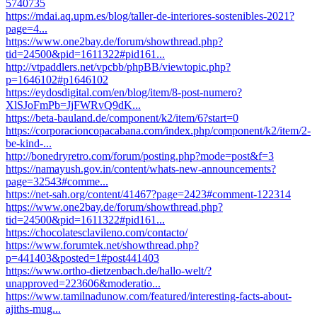
5740735
https://mdai.aq.upm.es/blog/taller-de-interiores-sostenibles-2021?
page=4...
https://www.one2bay.de/forum/showthread.php?
tid=24500&pid=1611322#pid161...
http://vtpaddlers.net/vpcbb/phpBB/viewtopic.php?
p=1646102#p1646102
https://eydosdigital.com/en/blog/item/8-post-numero?
XlSJoFmPb=JjFWRvQ9dK...
https://beta-bauland.de/component/k2/item/6?start=0
https://corporacioncopacabana.com/index.php/component/k2/item/2-
be-kind-...
http://bonedryretro.com/forum/posting.php?mode=post&f=3
https://namayush.gov.in/content/whats-new-announcements?
page=32543#comme...
https://net-sah.org/content/41467?page=2423#comment-122314
https://www.one2bay.de/forum/showthread.php?
tid=24500&pid=1611322#pid161...
https://chocolatesclavileno.com/contacto/
https://www.forumtek.net/showthread.php?
p=441403&posted=1#post441403
https://www.ortho-dietzenbach.de/hallo-welt/?
unapproved=223606&moderatio...
https://www.tamilnadunow.com/featured/interesting-facts-about-
ajiths-mug...