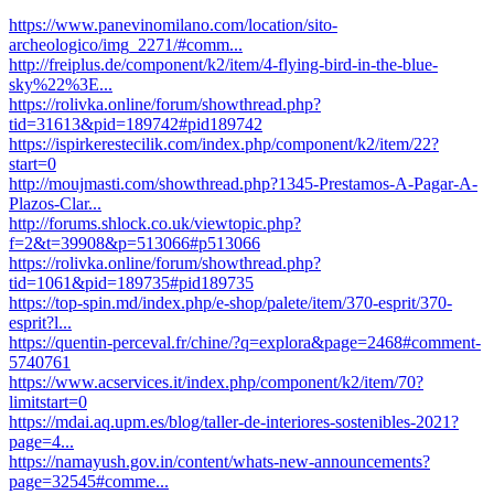
https://www.panevinomilano.com/location/sito-
archeologico/img_2271/#comm...
http://freiplus.de/component/k2/item/4-flying-bird-in-the-blue-
sky%22%3E...
https://rolivka.online/forum/showthread.php?
tid=31613&pid=189742#pid189742
https://ispirkerestecilik.com/index.php/component/k2/item/22?
start=0
http://moujmasti.com/showthread.php?1345-Prestamos-A-Pagar-A-
Plazos-Clar...
http://forums.shlock.co.uk/viewtopic.php?
f=2&t=39908&p=513066#p513066
https://rolivka.online/forum/showthread.php?
tid=1061&pid=189735#pid189735
https://top-spin.md/index.php/e-shop/palete/item/370-esprit/370-
esprit?l...
https://quentin-perceval.fr/chine/?q=explora&page=2468#comment-
5740761
https://www.acservices.it/index.php/component/k2/item/70?
limitstart=0
https://mdai.aq.upm.es/blog/taller-de-interiores-sostenibles-2021?
page=4...
https://namayush.gov.in/content/whats-new-announcements?
page=32545#comme...