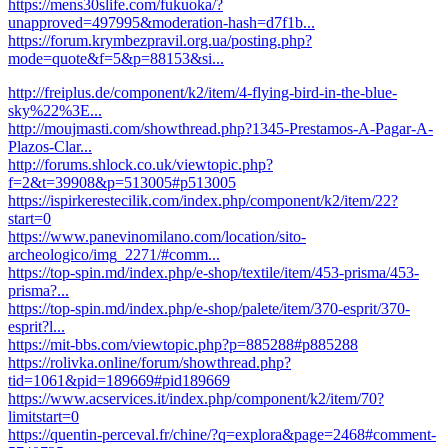
https://mens30slife.com/fukuoka/?
unapproved=497995&moderation-hash=d7f1b...
https://forum.krymbezpravil.org.ua/posting.php?
mode=quote&f=5&p=88153&si...
http://freiplus.de/component/k2/item/4-flying-bird-in-the-blue-
sky%22%3E...
http://moujmasti.com/showthread.php?1345-Prestamos-A-Pagar-A-
Plazos-Clar...
http://forums.shlock.co.uk/viewtopic.php?
f=2&t=39908&p=513005#p513005
https://ispirkerestecilik.com/index.php/component/k2/item/22?
start=0
https://www.panevinomilano.com/location/sito-
archeologico/img_2271/#comm...
https://top-spin.md/index.php/e-shop/textile/item/453-prisma/453-
prisma?...
https://top-spin.md/index.php/e-shop/palete/item/370-esprit/370-
esprit?l...
https://mit-bbs.com/viewtopic.php?p=885288#p885288
https://rolivka.online/forum/showthread.php?
tid=1061&pid=189669#pid189669
https://www.acservices.it/index.php/component/k2/item/70?
limitstart=0
https://quentin-perceval.fr/chine/?q=explora&page=2468#comment-