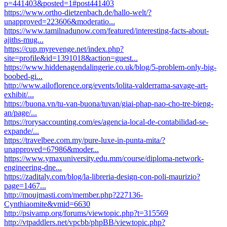
p=441403&posted=1#post441403
https://www.ortho-dietzenbach.de/hallo-welt/?
unapproved=223606&moderatio...
https://www.tamilnadunow.com/featured/interesting-facts-about-
ajiths-mug...
https://cup.myrevenge.net/index.php?
site=profile&id=1391018&action=guest...
https://www.hiddenagendalingerie.co.uk/blog/5-problem-only-big-
boobed-gi...
http://www.ailoflorence.org/events/lolita-valderrama-savage-art-
exhibit/...
https://buona.vn/tu-van-buona/tuvan/giai-phap-nao-cho-tre-bieng-
an/page/...
https://rorysaccounting.com/es/agencia-local-de-contabilidad-se-
expande/...
https://travelbee.com.my/pure-luxe-in-punta-mita/?
unapproved=67986&moder...
https://www.ymaxuniversity.edu.mm/course/diploma-network-
engineering-dne...
https://zaditaly.com/blog/la-libreria-design-con-poli-maurizio?
page=1467...
http://moujmasti.com/member.php?227136-
Cynthiaomite&vmid=6630
http://psivamp.org/forums/viewtopic.php?t=315569
http://vtpaddlers.net/vpcbb/phpBB/viewtopic.php?