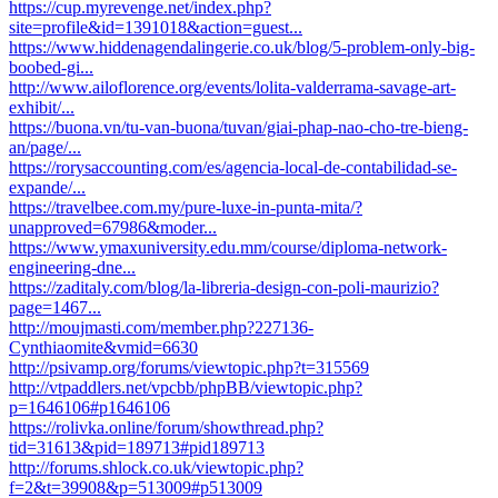
https://cup.myrevenge.net/index.php?
site=profile&id=1391018&action=guest...
https://www.hiddenagendalingerie.co.uk/blog/5-problem-only-big-
boobed-gi...
http://www.ailoflorence.org/events/lolita-valderrama-savage-art-
exhibit/...
https://buona.vn/tu-van-buona/tuvan/giai-phap-nao-cho-tre-bieng-
an/page/...
https://rorysaccounting.com/es/agencia-local-de-contabilidad-se-
expande/...
https://travelbee.com.my/pure-luxe-in-punta-mita/?
unapproved=67986&moder...
https://www.ymaxuniversity.edu.mm/course/diploma-network-
engineering-dne...
https://zaditaly.com/blog/la-libreria-design-con-poli-maurizio?
page=1467...
http://moujmasti.com/member.php?227136-
Cynthiaomite&vmid=6630
http://psivamp.org/forums/viewtopic.php?t=315569
http://vtpaddlers.net/vpcbb/phpBB/viewtopic.php?
p=1646106#p1646106
https://rolivka.online/forum/showthread.php?
tid=31613&pid=189713#pid189713
http://forums.shlock.co.uk/viewtopic.php?
f=2&t=39908&p=513009#p513009