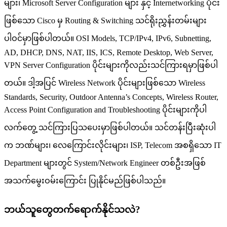
များ၊ Microsoft Server Configuration များ နှင့် Internetworking ပိုင်း
ဖြစ်သော Cisco မှ Routing & Switching သင်ရိုးညွှန်းတမ်းများ
ပါဝင်မှာဖြစ်ပါတယ်။ OSI Models, TCP/IPv4, IPv6, Subnetting,
AD, DHCP, DNS, NAT, IIS, ICS, Remote Desktop, Web Server,
VPN Server Configuration ပိုင်းများကိုလည်းသင်ကြားရမှာဖြစ်ပါ
တယ်။ ဒါ့အပြင် Wireless Network ပိုင်းများဖြစ်သော Wireless
Standards, Security, Outdoor Antenna’s Concepts, Wireless Router,
Access Point Configuration and Troubleshooting ပိုင်းများကိုပါ
လက်တွေ့ သင်ကြားပြသပေးမှာဖြစ်ပါတယ်။ သင်တန်းပြီးဆုံးပါ
က ဘဏ်များ၊ လေကြောင်းလိုင်းများ၊ ISP, Telecom အစရှိသော IT
Department များတွင် System/Network Engineer တစ်ဦးအဖြစ်
အသက်မွေးဝမ်းကြောင်း ပြုနိုင်မည်ဖြစ်ပါသည်။
ဘယ်သူတွေတက်ရောက်နိုင်သလဲ?