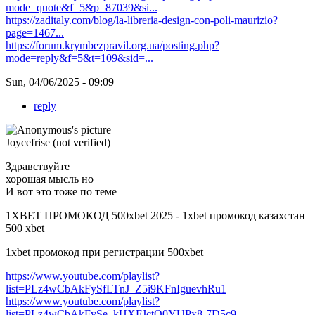
mode=quote&f=5&p=87039&si...
https://zaditaly.com/blog/la-libreria-design-con-poli-maurizio?
page=1467...
https://forum.krymbezpravil.org.ua/posting.php?
mode=reply&f=5&t=109&sid=...
Sun, 04/06/2025 - 09:09
reply
Joycefrise (not verified)
Здравствуйте
хорошая мысль но
И вот это тоже по теме
1XBET ПРОМОКОД 500xbet 2025 - 1xbet промокод казахстан
500 xbet
1xbet промокод при регистрации 500xbet
https://www.youtube.com/playlist?
list=PLz4wCbAkFySfLTnJ_Z5i9KFnIguevhRu1
https://www.youtube.com/playlist?
list=PLz4wCbAkFySe_kHXFJctO0YUPx8-7D5c9