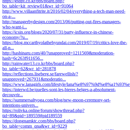
https://gstipf.co.kr/bbs/board.php?
bo_table=kit_review01&wr_id=91064
http://www.villaanfitrite.it/2016/02/04/everything-a-tech-man-need-
on-a-...
http://managerbydesign.com/2013/06/putting-out-fires-managers-
who-want-i...
https://icsin.org/blogs/2020/07/31/party-influence-in-chinese-
economy/?u...
https://blog.mccarthyolathehyundai.com/2019/07/19/critics-love-the-
all-n...
http://hashinaru.com/40/?unapproved=1211569&moderation-
hash=6c263f911656...
http://rainwater13.co.kr/bbs/board.php?
bo_table=62&wr_id=281878
https://reflections.liseberg.se/farewellish/?
unapproved=267931&moderatio...
https://www.lanagirls.com/lifestyle/lana%e8%97%9d%e8%a1%93
https://interwd.be/quelles-sont-les-bieres-belges-a-absolument-
decouvrir...
https://summersaltyoga.com/blog/new-moon-ceremony-set-
intentions-univers...
https://rolivka.online/forum/showthread.php?
tid=89&pid=189559#pid189559
https://dongnamktc.com/bbs/board.php?
bo_table=comm_qna&wr_id=9229