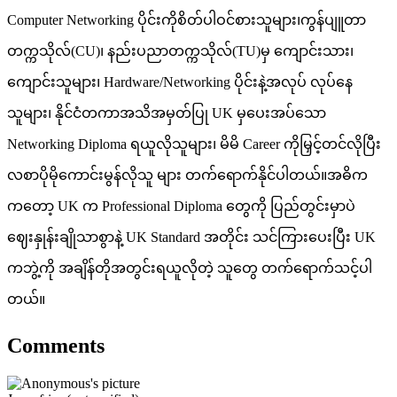
Computer Networking ပိုင်းကိုစိတ်ပါဝင်စားသူများ၊ကွန်ပျူတာ
တက္ကသိုလ်(CU)၊ နည်းပညာတက္ကသိုလ်(TU)မှ ကျောင်းသား၊
ကျောင်းသူများ၊ Hardware/Networking ပိုင်းနဲ့အလုပ် လုပ်နေ
သူများ၊ နိုင်ငံတကာအသိအမှတ်ပြု UK မှပေးအပ်သော
Networking Diploma ရယူလိုသူများ၊ မိမိ Career ကိုမြှင့်တင်လိုပြီး
လစာပိုမိုကောင်းမွန်လိုသူ များ တက်ရောက်နိုင်ပါတယ်။အဓိက
ကတော့ UK က Professional Diploma တွေကို ပြည်တွင်းမှာပဲ
ဈေးနှုန်းချိုသာစွာနဲ့ UK Standard အတိုင်း သင်ကြားပေးပြီး UK
ကဘွဲ့ကို အချိန်တိုအတွင်းရယူလိုတဲ့ သူတွေ တက်ရောက်သင့်ပါ
တယ်။
Comments