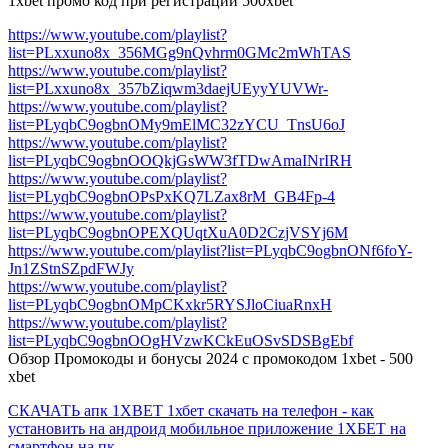
1xbet промо код при регистрации 500xbet
https://www.youtube.com/playlist?
list=PLxxuno8x_356MGg9nQvhrm0GMc2mWhTAS
https://www.youtube.com/playlist?
list=PLxxuno8x_357bZiqwm3daejUEyyYUVWr-
https://www.youtube.com/playlist?
list=PLyqbC9ogbnOMy9mElMC32zYCU_TnsU6oJ
https://www.youtube.com/playlist?
list=PLyqbC9ogbnOOQkjGsWW3fTDwAmaINrIRH
https://www.youtube.com/playlist?
list=PLyqbC9ogbnOPsPxKQ7LZax8rM_GB4Fp-4
https://www.youtube.com/playlist?
list=PLyqbC9ogbnOPEXQUqtXuA0D2CzjVSYj6M
https://www.youtube.com/playlist?list=PLyqbC9ogbnONf6foY-
Jn1ZStnSZpdFWJy
https://www.youtube.com/playlist?
list=PLyqbC9ogbnOMpCKxkr5RYSJloCiuaRnxH
https://www.youtube.com/playlist?
list=PLyqbC9ogbnOOgHVzwKCkEuOSvSDSBgEbf
Обзор Промокоды и бонусы 2024 с промокодом 1xbet - 500
xbet
СКАЧАТЬ апк 1XBET 1хбет скачать на телефон - как
установить на андроид мобильное приложение 1ХБЕТ на
смартфон на пк