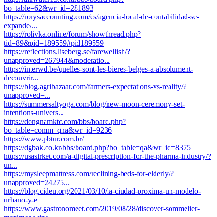
bo_table=62&wr_id=281893
https://rorysaccounting.com/es/agencia-local-de-contabilidad-se-
expande/...
https://rolivka.online/forum/showthread.php?
tid=89&pid=189559#pid189559
https://reflections.liseberg.se/farewellish/?
unapproved=267944&moderatio...
https://interwd.be/quelles-sont-les-bieres-belges-a-absolument-
decouvrir...
https://blog.agribazaar.com/farmers-expectations-vs-reality/?
unapproved=...
https://summersaltyoga.com/blog/new-moon-ceremony-set-
intentions-univers...
https://dongnamktc.com/bbs/board.php?
bo_table=comm_qna&wr_id=9236
https://www.pbtur.com.br/
https://dgbak.co.kr/bbs/board.php?bo_table=qa&wr_id=8375
https://usasirket.com/a-digital-prescription-for-the-pharma-industry/?
un...
https://mysleepmattress.com/reclining-beds-for-elderly/?
unapproved=24275...
https://blog.cideu.org/2021/03/10/la-ciudad-proxima-un-modelo-
urbano-y-e...
https://www.gastronomeet.com/2019/08/28/discover-sommelier-