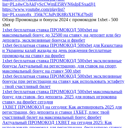
list=PLz4wCbAkFyScCWmEI5RVN6sIpESxadJj1
https://www.youtube.com/playlist?
list=PLxxuno8x_356k7CJuPclK8RrXH7Kd7bsH
Обзор Промокоды и бонусы 2024 с промокодом 1xbet - 500
xbet
1xbet бесплатная ставка ПРОМОКОД 500xbet на
максимальный бонус до 32500 на ставку, на депозит или без
депозита, эксклюзивные бонусы и фрибет
1xbet бесплатная ставка ПРОМОКОД 500xbet для Казахстана
и Украины калай жазады на день рождения бесплатные
промокоды на ставку на фрибет
1xbet бесплатная ставка ПРОМОКОД 500xbet эксклюзивные
бонусы Актуальный на регистрацию, для ставок на спорт,
максимальный бонус на ставку 500 xbet
1xbet бесплатная ставка ПРОМОКОД 500xbet эксклюзивные
бонусы при регистрации на ставку как использовать эстафету
- твой счастливый билет
1xbet бесплатная ставка ПРОМОКОД 500xbet максимальный
бонус для ставок, без депозита, 2025 для новых игроковна
ставку, на фрибет сегодня
1XBET ПРОМОКОД на сегодня: Как активировать 2025 для
регистрации, без депозита и ставки 1ХБЕТ, плюс твой
счастливый билет на максимальный бонус фрибет
Актуальный ПРОМОКОД 1XBET на сегодня 2025: Как
использовать промокод для регистрации, бесплатную ставку,