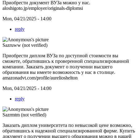
Приобрести документ ВУЗа можно у нас.
aloshigoto.jp/employer/originals-diplomsi
Mon, 04/21/2025 - 14:00
reply
Sazruww (not verified)
Приобрести диплом ВУЗа по доступной стоимости вы
сможете, обратившись к проверенной специализированной
компании. Заказать документ о получении высшего
образования вы имеете возможность у нас в столице.
amazonadvt.com/profile/aurelioshelton
Mon, 04/21/2025 - 14:00
reply
Sazrmtm (not verified)
Заказать диплом университета по невысокой цене возможно,
обратившись к надежной специализированной фирме. Купить
документ о получении высшего образования можно в нашей