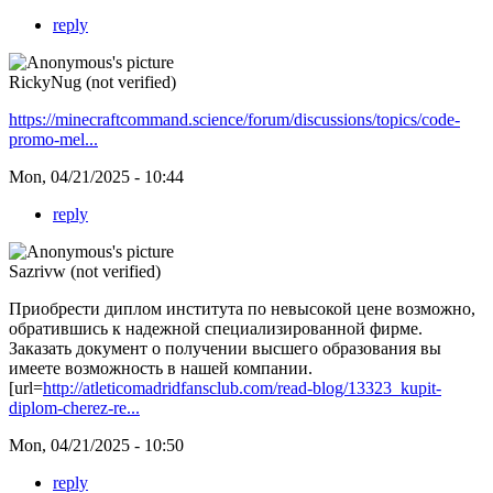
reply
RickyNug (not verified)
https://minecraftcommand.science/forum/discussions/topics/code-
promo-mel...
Mon, 04/21/2025 - 10:44
reply
Sazrivw (not verified)
Приобрести диплом института по невысокой цене возможно,
обратившись к надежной специализированной фирме.
Заказать документ о получении высшего образования вы
имеете возможность в нашей компании.
[url=
http://atleticomadridfansclub.com/read-blog/13323_kupit-
diplom-cherez-re...
Mon, 04/21/2025 - 10:50
reply