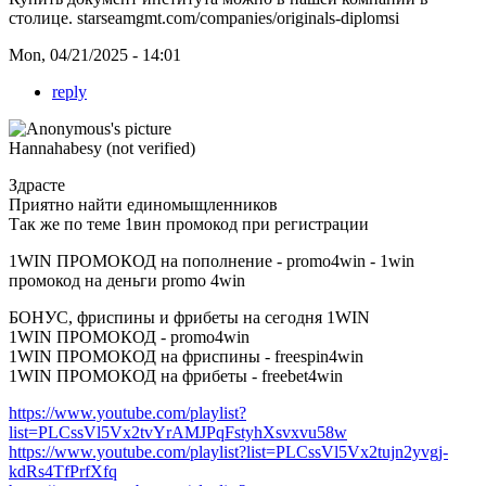
столице.
starseamgmt.com/companies/originals-diplomsi
Mon, 04/21/2025 - 14:01
reply
Hannahabesy (not verified)
Здрасте
Приятно найти единомыщленников
Так же по теме 1вин промокод при регистрации
1WIN ПРОМОКОД на пополнение - promo4win - 1win
промокод на деньги promo 4win
БОНУС, фриспины и фрибеты на сегодня 1WIN
1WIN ПРОМОКОД - promo4win
1WIN ПРОМОКОД на фриспины - freespin4win
1WIN ПРОМОКОД на фрибеты - freebet4win
https://www.youtube.com/playlist?
list=PLCssVl5Vx2tvYrAMJPqFstyhXsvxvu58w
https://www.youtube.com/playlist?list=PLCssVl5Vx2tujn2yvgj-
kdRs4TfPrfXfq