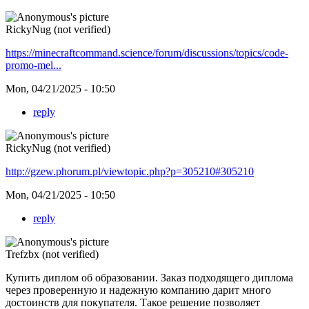
RickyNug (not verified)
https://minecraftcommand.science/forum/discussions/topics/code-
promo-mel...
Mon, 04/21/2025 - 10:50
reply
RickyNug (not verified)
http://gzew.phorum.pl/viewtopic.php?p=305210#305210
Mon, 04/21/2025 - 10:50
reply
Trefzbx (not verified)
Купить диплом об образовании. Заказ подходящего диплома
через проверенную и надежную компанию дарит много
достоинств для покупателя. Такое решение позволяет