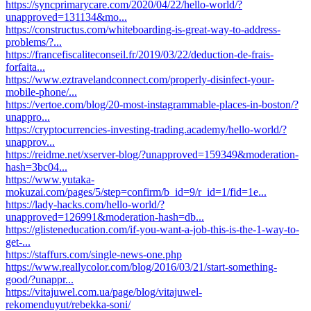
https://syncprimarycare.com/2020/04/22/hello-world/?
unapproved=131134&mo...
https://constructus.com/whiteboarding-is-great-way-to-address-
problems/?...
https://francefiscaliteconseil.fr/2019/03/22/deduction-de-frais-
forfaita...
https://www.eztravelandconnect.com/properly-disinfect-your-
mobile-phone/...
https://vertoe.com/blog/20-most-instagrammable-places-in-boston/?
unappro...
https://cryptocurrencies-investing-trading.academy/hello-world/?
unapprov...
https://reidme.net/xserver-blog/?unapproved=159349&moderation-
hash=3bc04...
https://www.yutaka-
mokuzai.com/pages/5/step=confirm/b_id=9/r_id=1/fid=1e...
https://lady-hacks.com/hello-world/?
unapproved=126991&moderation-hash=db...
https://glisteneducation.com/if-you-want-a-job-this-is-the-1-way-to-
get-...
https://staffurs.com/single-news-one.php
https://www.reallycolor.com/blog/2016/03/21/start-something-
good/?unappr...
https://vitajuwel.com.ua/page/blog/vitajuwel-
rekomenduyut/rebekka-soni/