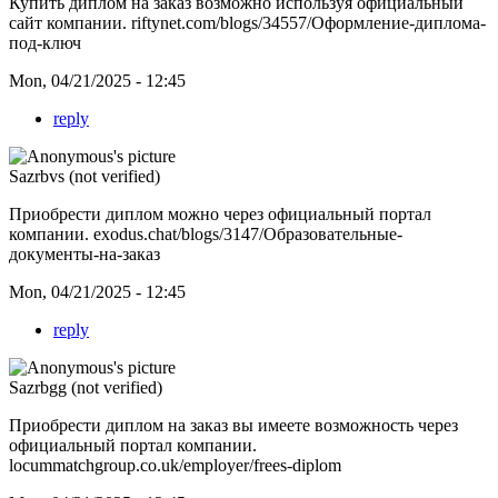
Купить диплом на заказ возможно используя официальный
сайт компании.
riftynet.com/blogs/34557/Оформление-диплома-
под-ключ
Mon, 04/21/2025 - 12:45
reply
Sazrbvs (not verified)
Приобрести диплом можно через официальный портал
компании.
exodus.chat/blogs/3147/Образовательные-
документы-на-заказ
Mon, 04/21/2025 - 12:45
reply
Sazrbgg (not verified)
Приобрести диплом на заказ вы имеете возможность через
официальный портал компании.
locummatchgroup.co.uk/employer/frees-diplom