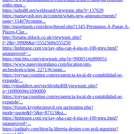
ajiths-mug...
https://udm88.net/webboard/viewtopic.php?t=137629
https://namayush.gov.in/content/whats-new-announcements?
page=33407#comme...
http://moujmasti.com/showthread.php?1345-Prestamos-A-Pagar-A-
Plazos-Clar...
http://forums.shlock.co.uk/viewtopic.php?
f=2&t=39908&p=555250#p555250
https://linhtrang.com.vn/xay-nha-cap-4-gia-re-100-trieu.html?
unapproved=...
https://mit-bbs.com/viewtopic.php?p=990051#p990051
https://www.panevinomilano.com/location/sito-
archeologico/img_2271/#comm...
https://rorysaccounting.com/es/agencia-local-de-contabilidad-se-
expande/...
http://vtpaddlers.net/vpcbb/phpBB/viewtopic.php?
p=1690069#p1690069
https://rorysaccounting.com/es/agencia-local-de-contabilidad-se-
expande/...
https://forum.krymbezpravil.org.ua/posting.php?
mode=quote&f=5&p=87113&si...
https://linhtrang.com.vn/xay-nha-cap-4-gia-re-100-trieu.html?
unapproved=...
https://zaditaly.com/blog/la-libreria-design-con-poli-maurizio?