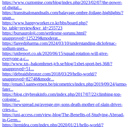
https://www.cuztomise.com/blog/index.php/2023/02/07/the-power-
of-digital...
https://transitsalonandnails.com/balayage-ombre-foilage-highlights/?
unap...
https://www.happyworker.co.kr/bbs/board.php?
bo_table=review&wr_id=255723
https://bursauroloji.com/sertlesme-sorunu.html?
unapproved=125229&moderat...
https://fareedpharma.com/2024/03/10/understanding-diclofenac-
sodium-uses...
https://utdreport.co.uk/2020/06/15/squad-rotation-will-give-
everyone-a-c...
http://www.xn--bakomhrnet-jcb.se/blog/1xbet-sport-bet-368/?
unapproved=51...
https://debraidsbronze.com/2018/03/29/hello-world/?
unapproved=82748&mode...
http://emats3.uantwerpen.be/picometrics/index.php/2019/09/24/jarmo
fater...
https://blog.citybreakinfo.com/index.php/2017/07/22/climbing-top-
cologne...
https://newspread.ng/avenge-my-sons-death-mother-of-slain-driver-
cries-o...
https://uni-access.com/view-blog/The-Benefits-of-Studying-Abroad-
in-Germ...
https://itemidea.com/index.php/2020/01/21/hello-world/?