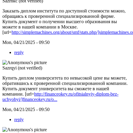
Sazrhkc (not verified)
Заказать диплом института по доступной стоимости можно,
обращаясь к проверенной специализированной фирме.
Купить документ о получении высшего образования вы
можете в нашей компании в Москве.
[url=
http://simplemachines.org/about/smf/stats.php/]simplemachines.or
Mon, 04/21/2025 - 09:50
reply
Sazrqyi (not verified)
Купить диплом университета по невысокой цене вы можете,
обратившись к проверенной специализированной компании.
Купить документ университета вы сможете в нашей
компании. [url=
http://financeokey.ru/ofitsialnyiy-diplom-bez-
uchyobyi/]financeokey.ru/o...
Mon, 04/21/2025 - 09:50
reply