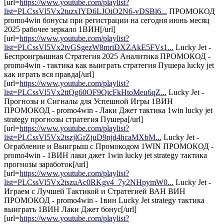
[url=
https://www.youtube.com/playlist?
list=PLCssVl5Vx2tuzxIYD6LJOiO2N6-vDSBl6...
ПРОМОКОД
promo4win бонусы при регистрации на сегодня июнь месяц
2025 рабочее зеркало 1ВИН[/url]
[url=
https://www.youtube.com/playlist?
list=PLCssVl5Vx2tvGSgezW8mriDXZAkE5FVs1...
Lucky Jet -
Беспроигрышная Стратегия 2025 Аналитика ПРОМОКОД -
promo4win - тактика как выиграть стратегия Пушера lucky jet
как играть вся правда[/url]
[url=
https://www.youtube.com/playlist?
list=PLCssVl5Vx2ttQg60OF9QicFkHtoMeu6qZ...
Lucky Jet -
Прогнозы и Сигналы для Успешной Игры 1ВИН
ПРОМОКОД - promo4win - Лаки Джет тактика 1win lucky jet
strategy прогнозы стратегия Пушера[/url]
[url=
https://www.youtube.com/playlist?
list=PLCssVl5Vx2tszjlGrZjuD9njd4hcaMXbM...
Lucky Jet -
Ограбление и Выигрыш с Промокодом 1WIN ПРОМОКОД -
promo4win - 1ВИН лаки джет 1win lucky jet strategy тактика
прогнозы заработок[/url]
[url=
https://www.youtube.com/playlist?
list=PLCssVl5Vx2tszuAc0RKgv4_7y2NHpymW0...
Lucky Jet -
Играем с Лучшей Тактикой и Стратегией ВАН ВИН
ПРОМОКОД - promo4win - 1вин Lucky Jet strategy тактика
выиграть 1ВИН Лаки Джет бонус[/url]
[url=
https://www.youtube.com/playlist?