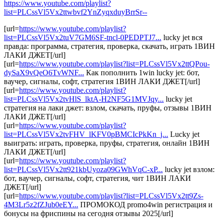
https://www.youtube.com/playlist?
list=PLCssVl5Vx2ttwbvf2YnZyqxduyBrrSr--
[url=
https://www.youtube.com/playlist?
list=PLCssVl5Vx2tuV7GM6SF-tncl-0PEDPTJ7...
lucky jet вся
правда: программа, стратегия, проверка, скачать, играть 1ВИН
ЛАКИ ДЖЕТ[/url]
[url=
https://www.youtube.com/playlist?list=PLCssVl5Vx2ttQPou-
dySaX9vQeO6TvWNF...
Как пополнить 1win lucky jet: бот,
ваучер, сигналы, софт, стратегия 1ВИН ЛАКИ ДЖЕТ[/url]
[url=
https://www.youtube.com/playlist?
list=PLCssVl5Vx2tvHlS_lktA-H2NF5G1MVJqy...
lucky jet
стратегия на лаки джет: взлом, скачать, пруфы, отзывы 1ВИН
ЛАКИ ДЖЕТ[/url]
[url=
https://www.youtube.com/playlist?
list=PLCssVl5Vx2tvFHV_lKFV0pBMCIcPkKn_j...
Lucky jet
выиграть: играть, проверка, пруфы, стратегия, онлайн 1ВИН
ЛАКИ ДЖЕТ[/url]
[url=
https://www.youtube.com/playlist?
list=PLCssVl5Vx2tt921kbUyoza09GWhVqC-xP...
lucky jet взлом:
бот, ваучер, сигналы, софт, стратегия, чит 1ВИН ЛАКИ
ДЖЕТ[/url]
[url=
https://www.youtube.com/playlist?list=PLCssVl5Vx2tt9Zs-
4M3Lr5z2fZJub0eEY...
ПРОМОКОД promo4win регистрация и
бонусы на фриспины на сегодня отзывы 2025[/url]