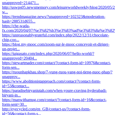
unapproved=214471...
http://uswps05.newsmemory.com/leisureworldweekly/blog/2020/05/22
w...
https://trendmagazine.news/?unapproved=102323&moderation-
hash=288531d655...
https://che-wada-
fx.com/2020/04/07/%e3%82%b3%e3%83%ad%e3%83%8a%e3%82%
https://unreasonablygrateful.com/index.php/2022/12/31/chocolate-
chip-coo...
https://blog.my-mooc.com/zoom-sur-le-mooc-concevoir-et-diriger-
un-projet...
https://taigasato.com/index.php/2020/06/07/hello-world/?
unapproved=20404...
https://stewartmader.com/contact/?contact-form-id=10976&contact-
form-sen...
https://ruounhapkhau.shop/7-vung-ruou-vang-noi-tieng-nuoc-phap/?
unapprov...
https://www.abolitionistapproach.com/contact/?contact-form-
id=53&contact...
https://paradisebiryaniutah.com/when-youre-craving-hyderabadi-
biryani-in...
https://manwithamug.com/contact/?contact-form-id=16&contact-
form-sent=30...
http://eyecycled.com/en_GB/contact-us/?contact-form-
id=56&contact-form-s...