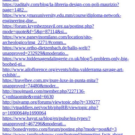
https://zaditaly.com/blog/la-libreria-design-con-poli-maurizio?
page=1482...
https://www.ymaxuniversity.edu.mm/course/diploma-network-
engineering-dne...
https://forum.krymbezpravil.org.ua/posting.php?
mode=quote&f=5&p=87114&si...
https://www.panevinomilano.com/location/sito-
archeologico/img_2271/#comm...
https://www.ortho-dietzenbach.de/hallo-welt/?
unapproved=232929&moderatio...
https://www.hiddenagendalingerie.co.uk/blog/5-problem-only-big-
boobed-gi...
http://www.ailoflorence.org/events/lolita-valderrama-savage-art-
exhibit/...
https://travelbee.com.my/pure-luxe-in-punta-mita/?
unapproved=74480&moder...
http://moujmasti.com/member.php?227136-
Cynthiaomite&vmid=6630
http://psivamp.org/forums/viewtopic.php?t=339277
http://vtpaddlers.net/vpcbb/phpBB/viewtopic.php?
p=1690064#p1690064
https://www.bayut.sa/blog/en/pulse/tea-types/?
unapproved=467296&moderati...
http://bonedryretro.com/forum/posting.php?mode=post&f=3
https://www.tamilnadunow.com/featured/interesting-facts-about-