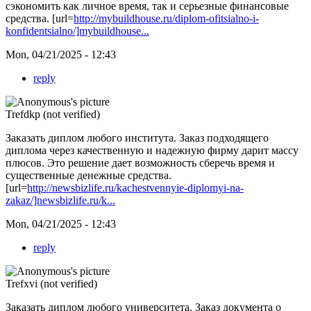
сэкономить как личное время, так и серьезные финансовые
средства. [url=
http://mybuildhouse.ru/diplom-ofitsialno-i-
konfidentsialno/]mybuildhouse...
Mon, 04/21/2025 - 12:43
reply
Trefdkp (not verified)
Заказать диплом любого института. Заказ подходящего
диплома через качественную и надежную фирму дарит массу
плюсов. Это решение дает возможность сберечь время и
существенные денежные средства.
[url=
http://newsbizlife.ru/kachestvennyie-diplomyi-na-
zakaz/]newsbizlife.ru/k...
Mon, 04/21/2025 - 12:43
reply
Trefxvi (not verified)
Заказать диплом любого университета. Заказ документа о