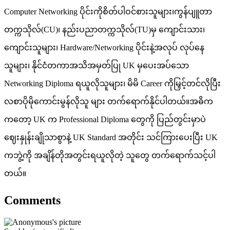
Computer Networking ပိုင်းကိုစိတ်ပါဝင်စားသူများ၊ကွန်ပျူတာ
တက္ကသိုလ်(CU)၊ နည်းပညာတက္ကသိုလ်(TU)မှ ကျောင်းသား၊
ကျောင်းသူများ၊ Hardware/Networking ပိုင်းနဲ့အလုပ် လုပ်နေ
သူများ၊ နိုင်ငံတကာအသိအမှတ်ပြု UK မှပေးအပ်သော
Networking Diploma ရယူလိုသူများ၊ မိမိ Career ကိုမြှင့်တင်လိုပြီး
လစာပိုမိုကောင်းမွန်လိုသူ များ တက်ရောက်နိုင်ပါတယ်။အဓိက
ကတော့ UK က Professional Diploma တွေကို ပြည်တွင်းမှာပဲ
ဈေးနှုန်းချိုသာစွာနဲ့ UK Standard အတိုင်း သင်ကြားပေးပြီး UK
ကဘွဲ့ကို အချိန်တိုအတွင်းရယူလိုတဲ့ သူတွေ တက်ရောက်သင့်ပါ
တယ်။
Comments