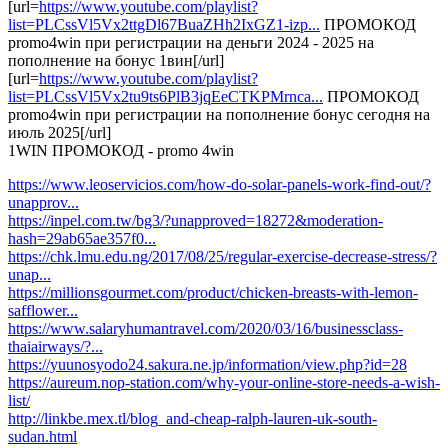
[url=
https://www.youtube.com/playlist?
list=PLCssVl5Vx2ttgDl67BuaZHh2IxGZ1-izp...
ПРОМОКОД
promo4win при регистрации на деньги 2024 - 2025 на
пополнение на бонус 1вин[/url]
[url=
https://www.youtube.com/playlist?
list=PLCssVl5Vx2tu9ts6PlB3jqEeCTKPMrnca...
ПРОМОКОД
promo4win при регистрации на пополнение бонус сегодня на
июль 2025[/url]
1WIN ПРОМОКОД - promo 4win
https://www.leoservicios.com/how-do-solar-panels-work-find-out/?
unapprov...
https://inpel.com.tw/bg3/?unapproved=18272&moderation-
hash=29ab65ae357f0...
https://chk.lmu.edu.ng/2017/08/25/regular-exercise-decrease-stress/?
unap...
https://millionsgourmet.com/product/chicken-breasts-with-lemon-
safflower...
https://www.salaryhumantravel.com/2020/03/16/businessclass-
thaiairways/?...
https://yuunosyodo24.sakura.ne.jp/information/view.php?id=28
https://aureum.nop-station.com/why-your-online-store-needs-a-wish-
list/
http://linkbe.mex.tl/blog_and-cheap-ralph-lauren-uk-south-
sudan.html