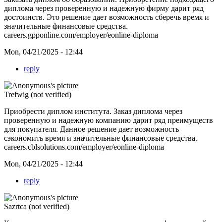
диплома через проверенную и надежную фирму дарит ряд
достоинств. Это решение дает возможность сберечь время и
значительные финансовые средства.
careers.gpponline.com/employer/eonline-diploma
Mon, 04/21/2025 - 12:44
reply
Trefwig (not verified)
Приобрести диплом института. Заказ диплома через
проверенную и надежную компанию дарит ряд преимуществ
для покупателя. Данное решение дает возможность
сэкономить время и значительные финансовые средства.
careers.cblsolutions.com/employer/eonline-diploma
Mon, 04/21/2025 - 12:44
reply
Sazrtca (not verified)