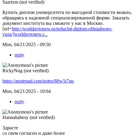
Sazrtxm (not verified)
Купить диплом университета по выгодной стоимости можно,
обращаясь к надежной специализированной фирме. Заказать
документ института вы сможете у нас в Москве.
[url=
http://worldavtonew.ru/poluchit-diplom-ofitsialnogo-
vuza/]worldavtonew.r...
Mon, 04/21/2025 - 09:50
reply
RickyNug (not verified)
https://anotepad.com/notes/88w5t7nq
Mon, 04/21/2025 - 10:04
reply
Hannahabesy (not verified)
Здрасте
со свем согласен и даже более