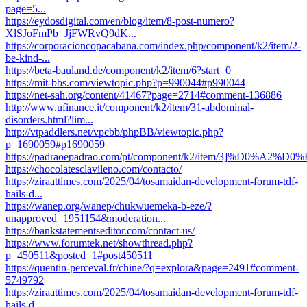
page=5...
https://eydosdigital.com/en/blog/item/8-post-numero?
XlSJoFmPb=JjFWRvQ9dK...
https://corporacioncopacabana.com/index.php/component/k2/item/2-
be-kind-...
https://beta-bauland.de/component/k2/item/6?start=0
https://mit-bbs.com/viewtopic.php?p=990044#p990044
https://net-sah.org/content/41467?page=2714#comment-136886
http://www.ufinance.it/component/k2/item/31-abdominal-
disorders.html?lim...
http://vtpaddlers.net/vpcbb/phpBB/viewtopic.php?
p=1690059#p1690059
https://padraoepadrao.com/pt/component/k2/item/3]%D0%A2
https://chocolatesclavileno.com/contacto/
https://ziraattimes.com/2025/04/tosamaidan-development-forum-tdf-
hails-d...
https://wanep.org/wanep/chukwuemeka-b-eze/?
unapproved=1951154&moderation...
https://bankstatementseditor.com/contact-us/
https://www.forumtek.net/showthread.php?
p=450511&posted=1#post450511
https://quentin-perceval.fr/chine/?q=explora&page=2491#comment-
5749792
https://ziraattimes.com/2025/04/tosamaidan-development-forum-tdf-
hails-d...