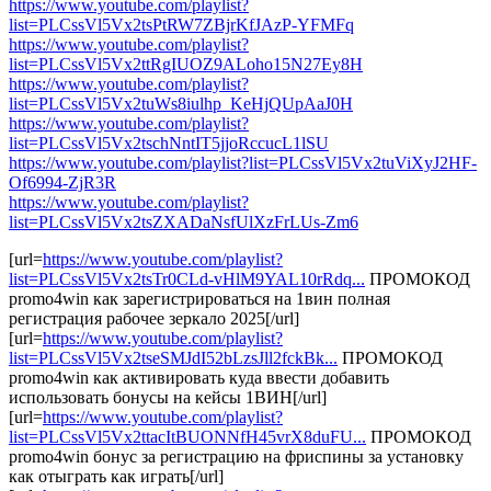
https://www.youtube.com/playlist?
list=PLCssVl5Vx2tsPtRW7ZBjrKfJAzP-YFMFq
https://www.youtube.com/playlist?
list=PLCssVl5Vx2ttRgIUOZ9ALoho15N27Ey8H
https://www.youtube.com/playlist?
list=PLCssVl5Vx2tuWs8iulhp_KeHjQUpAaJ0H
https://www.youtube.com/playlist?
list=PLCssVl5Vx2tschNntIT5jjoRccucL1lSU
https://www.youtube.com/playlist?list=PLCssVl5Vx2tuViXyJ2HF-
Of6994-ZjR3R
https://www.youtube.com/playlist?
list=PLCssVl5Vx2tsZXADaNsfUlXzFrLUs-Zm6
[url=
https://www.youtube.com/playlist?
list=PLCssVl5Vx2tsTr0CLd-vHlM9YAL10rRdq...
ПРОМОКОД
promo4win как зарегистрироваться на 1вин полная
регистрация рабочее зеркало 2025[/url]
[url=
https://www.youtube.com/playlist?
list=PLCssVl5Vx2tseSMJdI52bLzsJll2fckBk...
ПРОМОКОД
promo4win как активировать куда ввести добавить
использовать бонусы на кейсы 1ВИН[/url]
[url=
https://www.youtube.com/playlist?
list=PLCssVl5Vx2ttacItBUONNfH45vrX8duFU...
ПРОМОКОД
promo4win бонус за регистрацию на фриспины за установку
как отыграть как играть[/url]