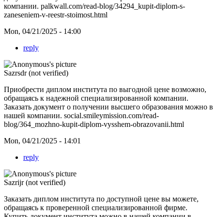
компании.
palkwall.com/read-blog/34294_kupit-diplom-s-
zaneseniem-v-reestr-stoimost.html
Mon, 04/21/2025 - 14:00
reply
Sazrsdr (not verified)
Приобрести диплом института по выгодной цене возможно,
обращаясь к надежной специализированной компании.
Заказать документ о получении высшего образования можно в
нашей компании.
social.smileymission.com/read-
blog/364_mozhno-kupit-diplom-vysshem-obrazovanii.html
Mon, 04/21/2025 - 14:01
reply
Sazrijr (not verified)
Заказать диплом института по доступной цене вы можете,
обращаясь к проверенной специализированной фирме.
Купить документ института можно в нашей компании в