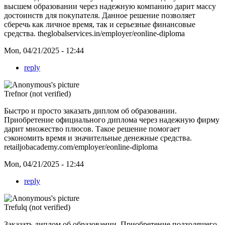
высшем образовании через надежную компанию дарит массу
достоинств для покупателя. Данное решение позволяет
сберечь как личное время, так и серьезные финансовые
средства.
theglobalservices.in/employer/eonline-diploma
Mon, 04/21/2025 - 12:44
reply
Trefnor (not verified)
Быстро и просто заказать диплом об образовании.
Приобретение официального диплома через надежную фирму
дарит множество плюсов. Такое решение помогает
сэкономить время и значительные денежные средства.
retailjobacademy.com/employer/eonline-diploma
Mon, 04/21/2025 - 12:44
reply
Trefulq (not verified)
Заказать диплом об образовании. Приобретение подходящего