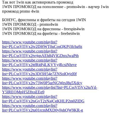
Так вот 1win как активировать промокод
1WIN ПРОМОКОД на пополнение - promo4win - ваучер 1win
промокод promo 4win
БОНУС, фриспины и фрибеты на сегодня 1WIN
1WIN ПРОМОКОД - promo4win
1WIN ПРОМОКОД на фриспины - freespin4win
1WIN ПРОМОКОД на фрибеты - freebet4win
https://www.youtube.com/playlist?
list=PLCssVl5Vx2tv2DHWT0uCosQKPj3fcba9z
https://www.youtube.com/playlist?
list=PLCssVl5Vx2tvrjqsAEh84VlGDnxJwaPth
https://www.youtube.com/playlist?
list=PLCssVl5Vx2ttfRitP4LKVYyjRcsiNhrve
https://www.youtube.com/playlist?
list=PLCssVl5Vx2ts3Df3H54e7ZNSolQrjzI0f
https://www.youtube.com/playlist?
list=PLCssVl5Vx2tv73W0P5urNGWesJ8u5Xdcy
https://www.youtube.com/playlist?list=PLCssVl5Vx2tuYd-
Y5IREOMpH5Z8xsEEq9
https://www.youtube.com/playlist?
list=PLCssVl5Vx2tsGvT2zNajCgKHLP2m0ZlDG
https://www.youtube.com/playlist?
list=PLCssVl5Vx2tu01rcmMXD0yIjshQW9KR-g