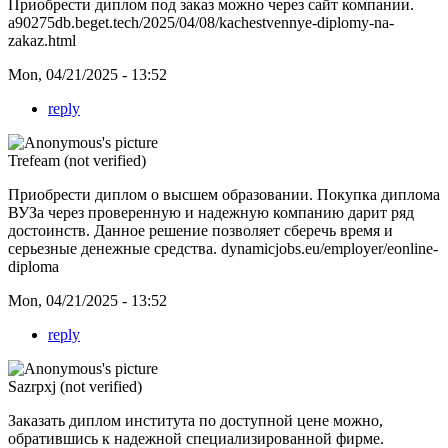
Приобрести диплом под заказ можно через сайт компании.
a90275db.beget.tech/2025/04/08/kachestvennye-diplomy-na-
zakaz.html
Mon, 04/21/2025 - 13:52
reply
Trefeam (not verified)
Приобрести диплом о высшем образовании. Покупка диплома
ВУЗа через проверенную и надежную компанию дарит ряд
достоинств. Данное решение позволяет сберечь время и
серьезные денежные средства.
dynamicjobs.eu/employer/eonline-
diploma
Mon, 04/21/2025 - 13:52
reply
Sazrpxj (not verified)
Заказать диплом института по доступной цене можно,
обратившись к надежной специализированной фирме.