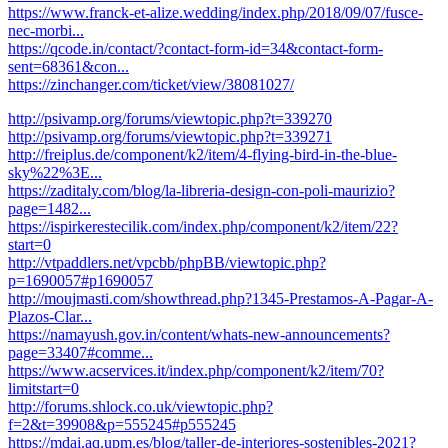
https://www.franck-et-alize.wedding/index.php/2018/09/07/fusce-
nec-morbi...
https://qcode.in/contact/?contact-form-id=34&contact-form-
sent=68361&con...
https://zinchanger.com/ticket/view/38081027/
http://psivamp.org/forums/viewtopic.php?t=339270
http://psivamp.org/forums/viewtopic.php?t=339271
http://freiplus.de/component/k2/item/4-flying-bird-in-the-blue-
sky%22%3E...
https://zaditaly.com/blog/la-libreria-design-con-poli-maurizio?
page=1482...
https://ispirkerestecilik.com/index.php/component/k2/item/22?
start=0
http://vtpaddlers.net/vpcbb/phpBB/viewtopic.php?
p=1690057#p1690057
http://moujmasti.com/showthread.php?1345-Prestamos-A-Pagar-A-
Plazos-Clar...
https://namayush.gov.in/content/whats-new-announcements?
page=33407#comme...
https://www.acservices.it/index.php/component/k2/item/70?
limitstart=0
http://forums.shlock.co.uk/viewtopic.php?
f=2&t=39908&p=555245#p555245
https://mdai.aq.upm.es/blog/taller-de-interiores-sostenibles-2021?