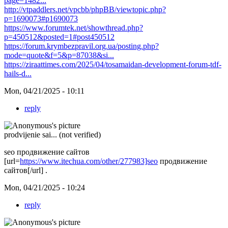
page=1482...
http://vtpaddlers.net/vpcbb/phpBB/viewtopic.php?
p=1690073#p1690073
https://www.forumtek.net/showthread.php?
p=450512&posted=1#post450512
https://forum.krymbezpravil.org.ua/posting.php?
mode=quote&f=5&p=87038&si...
https://ziraattimes.com/2025/04/tosamaidan-development-forum-tdf-
hails-d...
Mon, 04/21/2025 - 10:11
reply
prodvijenie sai... (not verified)
seo продвижение сайтов
[url=
https://www.itechua.com/other/277983]seo
продвижение
сайтов[/url] .
Mon, 04/21/2025 - 10:24
reply